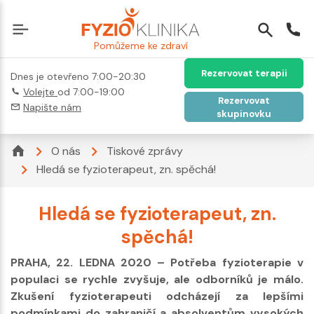
Pomůžeme ke zdraví
Rezervovat terapii
Dnes je otevřeno 7:00-20:30
Volejte
od 7:00-19:00
Rezervovat
Napište nám
skupinovku
O nás
Tiskové zprávy
Hledá se fyzioterapeut, zn. spěchá!
Hledá se fyzioterapeut, zn.
spěchá!
PRAHA, 22. LEDNA 2020 – Potřeba fyzioterapie v
populaci se rychle zvyšuje, ale odborníků je málo.
Zkušení fyzioterapeuti odcházejí za lepšími
podmínkami do zahraničí a absolventům vysokých