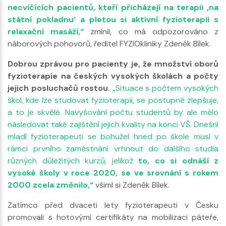
necvičících pacientů, kteří přicházejí na terapii ‚na
státní pokladnu‘ a pletou si aktivní fyzioterapii s
relaxační masáží,“
zmínil, co má odpozorováno z
náborových pohovorů, ředitel FYZIOkliniky Zdeněk Bílek.
Dobrou zprávou pro pacienty je, že množství oborů
fyzioterapie na českých vysokých školách a počty
jejich posluchačů rostou.
„Situace s počtem vysokých
škol, kde lze studovat fyzioterapii, se postupně zlepšuje,
a to je skvělé. Navyšování počtu studentů by ale mělo
následovat také zajištění jejich kvality na konci VŠ. Dnešní
mladí fyzioterapeuti se bohužel hned po škole musí v
rámci prvního zaměstnání vrhnout do dalšího studia
různých důležitých kurzů, jelikož
to, co si odnáší z
vysoké školy v roce 2020, se ve srovnání s rokem
2000 zcela změnilo,“
všiml si Zdeněk Bílek.
Zatímco před dvaceti lety fyzioterapeuti v Česku
promovali s hotovými certifikáty na mobilizaci páteře,