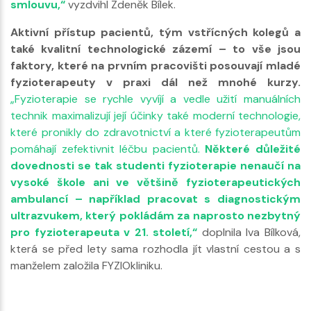
smlouvu,“
vyzdvihl Zdeněk Bílek.
Aktivní přístup pacientů, tým vstřícných kolegů a
také kvalitní technologické zázemí – to vše jsou
faktory, které na prvním pracovišti posouvají mladé
fyzioterapeuty v praxi dál než mnohé kurzy.
„Fyzioterapie se rychle vyvíjí a vedle užití manuálních
technik maximalizují její účinky také moderní technologie,
které pronikly do zdravotnictví a které fyzioterapeutům
pomáhají zefektivnit léčbu pacientů.
Některé důležité
dovednosti se tak studenti fyzioterapie nenaučí na
vysoké škole ani ve většině fyzioterapeutických
ambulancí – například pracovat s diagnostickým
ultrazvukem, který pokládám za naprosto nezbytný
pro fyzioterapeuta v 21. století,“
doplnila Iva Bílková,
která se před lety sama rozhodla jít vlastní cestou a s
manželem založila FYZIOkliniku.