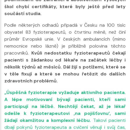
škol chybí certifikáty, které byly ještě před lety
součástí studia.
Podle některých odhadů připadá v Česku na 100 tisíc
obyvatel 83 fyzioterapeutů, o čtvrtinu méně, než činí
průměr Evropské unie. V českých ambulancích (mimo
nemocnice nebo lázně) je přibližně polovina těchto
pracovníků.
Kvůli nedostatku fyzioterapeutů čekají
pacienti s žádankou od lékaře na začátek léčby i
několik týdnů až měsíců. Dál žijí s potížemi, které se
v těle fixují a které se mohou řetězit do dalších
zdravotních problémů.
„Úspěšná fyzioterapie vyžaduje aktivního pacienta.
A lépe motivovaní bývají pacienti, kteří sami
participují na léčbě. Nechtějí čekat, až je lékař
odešle k fyzioterapeutovi ‚na pojišťovnu‘, sami
žádají okamžitou a komplexní léčbu.
Takoví pacienti
dbají pokynů fyzioterapeuta a cvičení věnují i svůj čas,