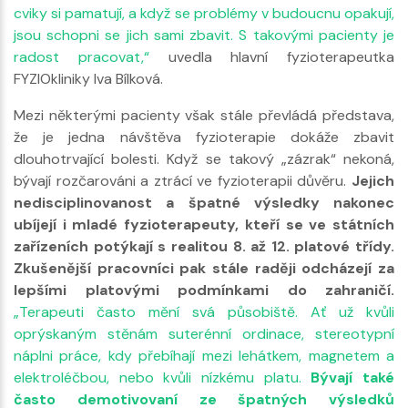
cviky si pamatují, a když se problémy v budoucnu opakují,
jsou schopni se jich sami zbavit. S takovými pacienty je
radost pracovat,“
uvedla hlavní fyzioterapeutka
FYZIOkliniky Iva Bílková.
Mezi některými pacienty však stále převládá představa,
že je jedna návštěva fyzioterapie dokáže zbavit
dlouhotrvající bolesti. Když se takový „zázrak“ nekoná,
bývají rozčarováni a ztrácí ve fyzioterapii důvěru.
Jejich
nedisciplinovanost a špatné výsledky nakonec
ubíjejí i mladé fyzioterapeuty, kteří se ve státních
zařízeních potýkají s realitou 8. až 12. platové třídy.
Zkušenější pracovníci pak stále raději odcházejí za
lepšími platovými podmínkami do zahraničí.
„Terapeuti často mění svá působiště. Ať už kvůli
oprýskaným stěnám suterénní ordinace, stereotypní
náplni práce, kdy přebíhají mezi lehátkem, magnetem a
elektroléčbou, nebo kvůli nízkému platu.
Bývají také
často demotivovaní ze špatných výsledků