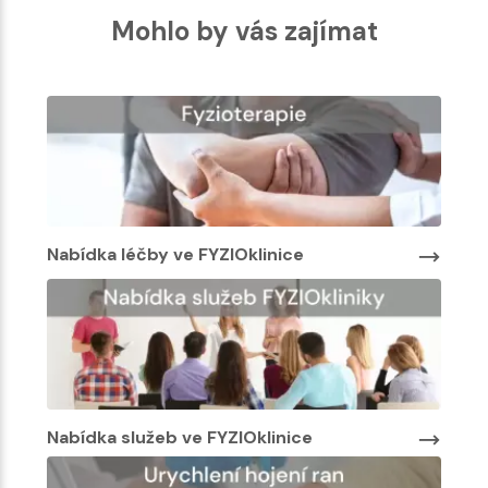
Mohlo by vás zajímat
Nabídka léčby ve FYZIOklinice
Nabí
Nabídka služeb ve FYZIOklinice