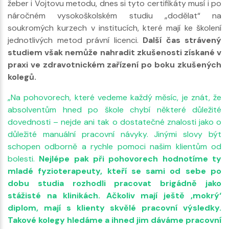
žeber i Vojtovu metodu, dnes si tyto certifikáty musí i po
náročném vysokoškolském studiu „dodělat“ na
soukromých kurzech v institucích, které mají ke školení
jednotlivých metod právní licenci.
Další čas strávený
studiem však nemůže nahradit zkušenosti získané v
praxi ve zdravotnickém zařízení po boku zkušených
kolegů.
„Na pohovorech, které vedeme každý měsíc, je znát, že
absolventům hned po škole chybí některé důležité
dovednosti – nejde ani tak o dostatečné znalosti jako o
důležité manuální pracovní návyky. Jinými slovy být
schopen odborně a rychle pomoci našim klientům od
bolesti.
Nejlépe pak při pohovorech hodnotíme ty
mladé fyzioterapeuty, kteří se sami od sebe po
dobu studia rozhodli pracovat brigádně jako
stážisté na klinikách. Ačkoliv mají ještě ‚mokrý‘
diplom, mají s klienty skvělé pracovní výsledky.
Takové kolegy hledáme a ihned jim dáváme pracovní