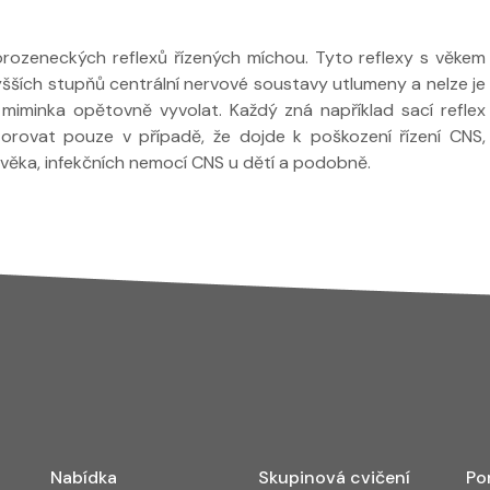
rozeneckých reflexů řízených míchou. Tyto reflexy s věkem
vyšších stupňů centrální nervové soustavy utlumeny a nelze je
 miminka opětovně vyvolat. Každý zná například sací reflex
orovat pouze v případě, že dojde k poškození řízení CNS,
věka, infekčních nemocí CNS u dětí a podobně.
Nabídka
Skupinová cvičení
Po