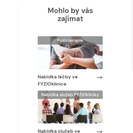
Mohlo by vás
zajímat
Nabídka lé
FYZIOklinic
y ve
Nabídka léčby ve
FYZIOklinice
Nabídka služeb ve