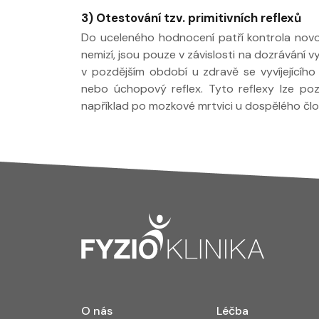
3) Otestování tzv. primitivních reflexů
Do uceleného hodnocení patří kontrola novo
nemizí, jsou pouze v závislosti na dozrávání 
v pozdějším období u zdravě se vyvíjejícího
nebo úchopový reflex. Tyto reflexy lze poz
například po mozkové mrtvici u dospělého člo
O nás
Léčba