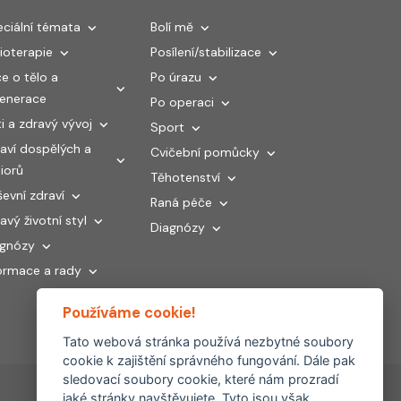
ciální témata
Bolí mě
ioterapie
Posílení/stabilizace
e o tělo a
Po úrazu
generace
Po operaci
i a zdravý vývoj
Sport
aví dospělých a
Cvičební pomůcky
iorů
Těhotenství
evní zdraví
Raná péče
avý životní styl
Diagnózy
agnózy
ormace a rady
Používáme cookie!
Tato webová stránka používá nezbytné soubory
cookie k zajištění správného fungování. Dále pak
sledovací soubory cookie, které nám prozradí
jaké stránky navštěvujete. Tyto jsou však