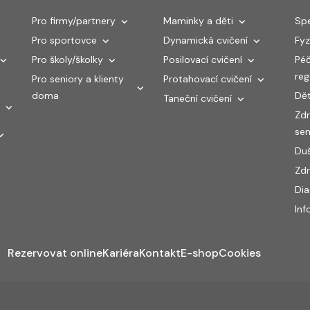
Pro firmy/partnery
Maminky a děti
Spe
Pro sportovce
Dynamická cvičení
Fyz
Pro školy/školky
Posilovací cvičení
Péč
re
Pro seniory a klienty
Protahovací cvičení
doma
Dět
Taneční cvičení
Zdr
sen
Duš
Zdr
Di
Inf
Rezervovat online
Kariéra
Kontakt
E-shop
Cookies