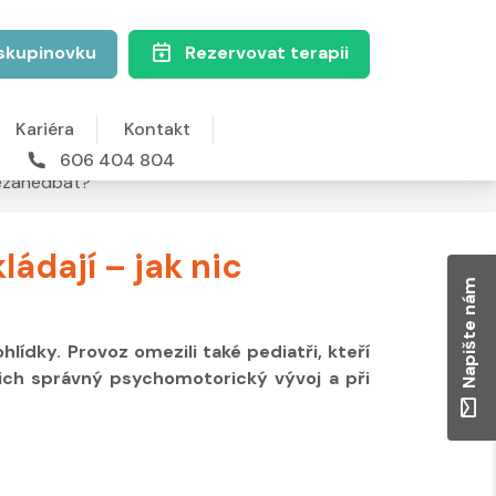
skupinovku
Rezervovat terapii
Kariéra
Kontakt
606 404 804
 nezanedbat?
ádají – jak nic
Napište nám
lídky. Provoz omezili také pediatři, kteří
jich správný psychomotorický vývoj a při