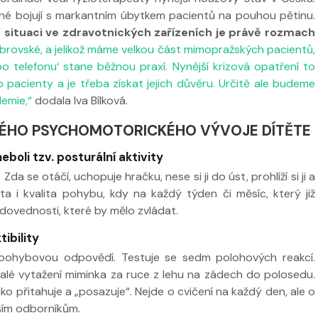
jiné bojují s markantním úbytkem pacientů na pouhou pětinu.
é situaci ve zdravotnických zařízeních je právě rozmach
brovské, a jelikož máme velkou část mimopražských pacientů,
po telefonu‘ stane běžnou praxí. Nynější krizová opatření to
ro pacienty a je třeba získat jejich důvěru. Určitě ale budeme
emie,“
dodala Iva Bílková.
NÉHO PSYCHOMOTORICKÉHO VÝVOJE DÍTĚTE
boli tzv. posturální aktivity
Zda se otáčí, uchopuje hračku, nese si ji do úst, prohlíží si ji a
a i kvalita pohybu, kdy na každý týden či měsíc, který již
 dovednosti, které by mělo zvládat.
ibility
 pohybovou odpovědí. Testuje se sedm polohových reakcí.
lé vytažení miminka za ruce z lehu na zádech do polosedu.
ko přitahuje a „posazuje“. Nejde o cvičení na každý den, ale o
ším odborníkům.