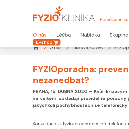
Pomůžeme ke 
O nás
Léčba
Nabídka
Skupino
E-shop
O nás
Tiskové zprávy
FYZIOp
FYZIOporadna: preventi
nezanedbat?
PRAHA, 15. DUBNA 2020 – Kvůli krizovým na
ve velkém odkládají pravidelné poradny 
jakýchkoli pochybnostech se telefonicky
Konzultace s fyzioterapeutem po telefonu 