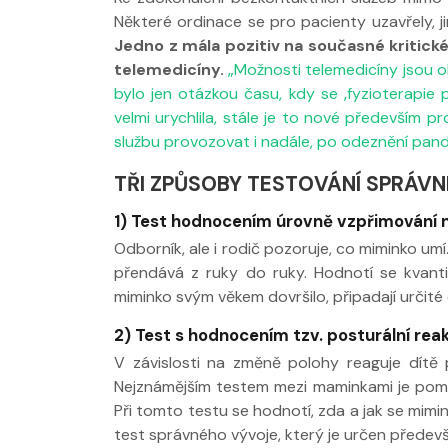
Některé ordinace se pro pacienty uzavřely, 
Jedno z mála pozitiv na současné kritick
telemedicíny.
„Možnosti telemedicíny jsou o
bylo jen otázkou času, kdy se ‚fyzioterapie 
velmi urychlila, stále je to nové především p
službu provozovat i nadále, po odeznění pand
TŘI ZPŮSOBY TESTOVÁNÍ SPRÁV
1) Test hodnocením úrovně vzpřimování ne
Odborník, ale i rodič pozoruje, co miminko umí. 
přendává z ruky do ruky. Hodnotí se kvantit
miminko svým věkem dovršilo, připadají určité
2) Test s hodnocením tzv. posturální reakt
V závislosti na změně polohy reaguje dítě
Nejznámějším testem mezi maminkami je poma
Při tomto testu se hodnotí, zda a jak se mimin
test správného vývoje, který je určen předev