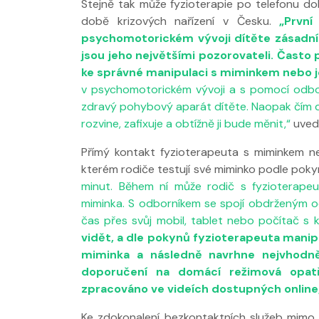
Stejně tak může fyzioterapie po telefonu do
době krizových nařízení v Česku.
„První
psychomotorickém vývoji dítěte zásadní
jsou jeho největšími pozorovateli. Často p
ke správné manipulaci s miminkem nebo 
v psychomotorickém vývoji a s pomocí odborn
zdravý pohybový aparát dítěte. Naopak čím dél
rozvine, zafixuje a obtížně ji bude měnit,“
uvedl
Přímý kontakt fyzioterapeuta s miminkem ne
Nabídka léčby
kterém rodiče testují své miminko podle poky
FYZIOklinice
minut. Během ní může rodič s fyzioterap
miminka. S odborníkem se spojí obdrženým 
čas přes svůj mobil, tablet nebo počítač s
vidět, a dle pokynů fyzioterapeuta mani
miminka a následně navrhne nejvhodně
doporučení na domácí režimová opat
zpracováno ve videích dostupných online
Ke zdokonalení bezkontaktních služeb mimo 