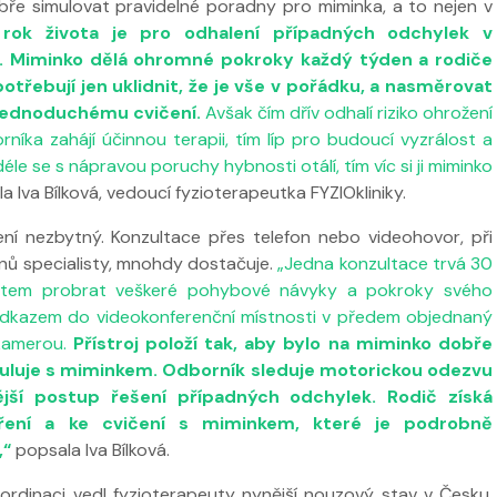
bře simulovat pravidelné poradny pro miminka, a to nejen v
 rok života je pro odhalení případných odchylek v
. Miminko dělá ohromné pokroky každý týden a rodiče
otřebují jen uklidnit, že je vše v pořádku, a nasměrovat
jednoduchému cvičení.
Avšak čím dřív odhalí riziko ohrožení
íka zahájí účinnou terapii, tím líp pro budoucí vyzrálost a
e se s nápravou poruchy hybnosti otálí, tím víc si ji miminko
a Iva Bílková, vedoucí fyzioterapeutka FYZIOkliniky.
ní nezbytný. Konzultace přes telefon nebo videohovor, při
 ve
Nabídka léčby ve
nů specialisty, mnohdy dostačuje.
„Jedna konzultace trvá 30
FYZIOklinice
Nabídka léčb
eutem probrat veškeré pohybové návyky a pokroky svého
FYZIOklinice
odkazem do videokonferenční místnosti v předem objednaný
 kamerou.
Přístroj položí tak, aby bylo na miminko dobře
puluje s miminkem. Odborník sleduje motorickou odezvu
jší postup řešení případných odchylek. Rodič získá
ření a ke cvičení s miminkem, které je podrobně
,“
popsala Iva Bílková.
ordinaci vedl fyzioterapeuty nynější nouzový stav v Česku.