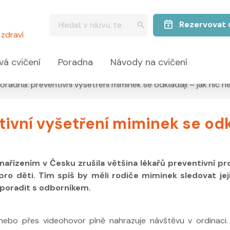
Rezervovat 
zdraví
vá cvičení
Poradna
Návody na cvičení
oradna: preventivní vyšetření miminek se odkládají – jak nic
vní vyšetření miminek se odkl
řízením v Česku zrušila většina lékařů preventivní proh
pro děti. Tím spíš by měli rodiče miminek sledovat je
 poradit s odborníkem.
nebo přes videohovor plně nahrazuje návštěvu v ordinaci.