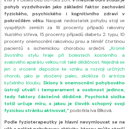
pohyb vyzdvihován jako základní faktor zachování
fyzického, psychického i kognitivního zdraví v
pokročilém věku
. Naopak nedostatek pohybu stojí ve
vyspělých zemích za 16 procenty případů rakoviny
tlustého střeva, 15 procenty případů diabetu 2. typu, 10
procenty onemocnění rakovinou prsu a téměř čtvrtinou
pacientů s ischemickou chorobou srdeční.
„Kromě
životního stylu hraje při bolestech kosterního a
svalového aparátu velkou roli také dědičnost. Nejedná se
jen o vrozené dispozice ke vzniku a rozvoji určitých
chorob, jako je vbočený palec, skolióza či artróza
kyčelního kloubu.
Sklony k onemocnění pohybového
ústrojí utváří i temperament a osobnost jedince,
tedy faktory částečně dědičné. Psychická složka
totiž určuje míru, s jakou je člověk schopný svoji
fyzickou stránku aktivovat,“
podotkla Iva Bílková.
Podle fyzioterapeutky je hlavní nevymlouvat se na
věk a nalézt pohybovou aktivitu, kterou může starší