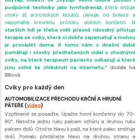
podpůrné techniky jako lymfodrenáž,
která snižuje
otoky již artrotických kloubů, ulevuje od bolesti a
napomáhá krevnímu průtoku dolních končetin.
U
starších lidí je třeba volit přesně návodný přístup
terapie se cviky, které si dobře zapamatují a mohou
je provádět doma. K tomu nám v dnešní době
pomáhají i stovky předtočených videí s vhodnými
cviky, na které terapeuti pacienty odkazují a které
jsou volně ke zhlédnutí na internetu,“
dodala Iva
Bílková.
Cviky pro každý den
AUTOMOBILIZACE PŘECHODU KRČNÍ A HRUDNÍ
PÁTEŘE (
video
)
Vzpřímeně se posaďte. Upažte horní končetiny do 70-
80°. Natočte jednu ruku palcem vzhůru a druhou ruku
palcem dolů. Otočte hlavu k paži, na které palec směřuje
dolů. Pomalu přetáčejte hlavu na druhou stranu a