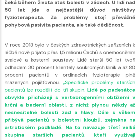
čeká během života atak bolesti v zádech. U lidí nad
50 let jde o nejčastější důvod návštěvy
fyzioterapeuta. Za problémy stojí převážně
pohybová pasivita pacienta, ale také dědičnost.
V roce 2018 bylo v českých zdravotnických zařízeních k
léčbě nově přijato přes 1,5 milionu Čechů s onemocněním
svalové a kosterní soustavy. Lidé starší 50 let tvoří
odhadem 30 procent klientely soukromých klinik a až 80
procent pacientů v ordinacích fyzioterapie plně
hrazených pojišťovnou.
„Specifické problémy starších
pacientů lze rozdělit do tří skupin.
Lidé po padesátce
obvykle přicházejí s vertebrogenními obtížemi v
krční a bederní oblasti, z nichž plynou někdy až
nesnesitelné bolesti zad a hlavy. Dále s věkem
přibývá pacientů s bolestmi kloubů, zejména na
artrotickém podkladě. Na to navazuje třetí velká
skupina starších pacientů, kteří využívají