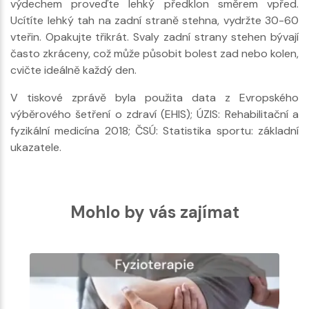
výdechem proveďte lehký předklon směrem vpřed.
Ucítíte lehký tah na zadní straně stehna, vydržte 30-60
vteřin. Opakujte třikrát. Svaly zadní strany stehen bývají
často zkráceny, což může působit bolest zad nebo kolen,
cvičte ideálně každý den.
V tiskové zprávě byla použita data z Evropského
výběrového šetření o zdraví (EHIS); ÚZIS: Rehabilitační a
fyzikální medicína 2018; ČSÚ: Statistika sportu: základní
ukazatele.
Mohlo by vás zajímat