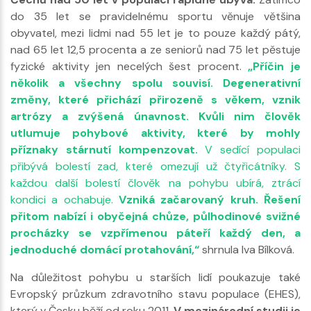
do 35 let se pravidelnému sportu věnuje většina
obyvatel, mezi lidmi nad 55 let je to pouze každý pátý,
nad 65 let 12,5 procenta a ze seniorů nad 75 let pěstuje
fyzické aktivity jen necelých šest procent.
„Příčin je
několik a všechny spolu souvisí. Degenerativní
změny, které přichází přirozeně s věkem, vznik
artrózy a zvýšená únavnost. Kvůli nim člověk
utlumuje pohybové aktivity, které by mohly
příznaky stárnutí kompenzovat.
V sedící populaci
přibývá bolestí zad, které omezují už čtyřicátníky. S
každou další bolestí člověk na pohybu ubírá, ztrácí
kondici a ochabuje.
Vzniká začarovaný kruh. Řešení
přitom nabízí i obyčejná chůze, půlhodinové svižné
procházky se vzpřímenou páteří každý den, a
jednoduché domácí protahování,“
shrnula Iva Bílková.
Na důležitost pohybu u starších lidí poukazuje také
Evropský průzkum zdravotního stavu populace (EHES),
který v Česku běží od roku 2011.
V mezinárodní studii je