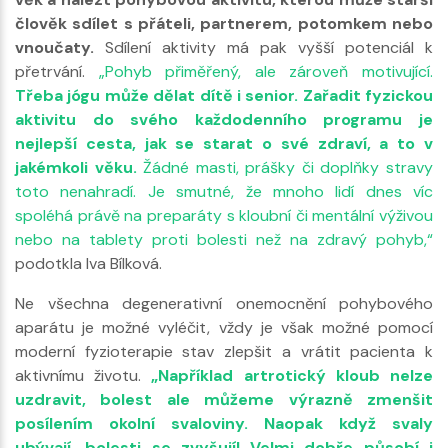
člověk sdílet s přáteli, partnerem, potomkem nebo
vnoučaty.
Sdílení aktivity má pak vyšší potenciál k
přetrvání.
„Pohyb přiměřený, ale zároveň motivující.
Třeba jógu může dělat dítě i senior. Zařadit fyzickou
aktivitu do svého každodenního programu je
nejlepší cesta, jak se starat o své zdraví, a to v
jakémkoli věku.
Žádné masti, prášky či doplňky stravy
toto nenahradí. Je smutné, že mnoho lidí dnes víc
spoléhá právě na preparáty s kloubní či mentální výživou
nebo na tablety proti bolesti než na zdravý pohyb,“
podotkla Iva Bílková.
Ne všechna degenerativní onemocnění pohybového
aparátu je možné vyléčit, vždy je však možné pomocí
moderní fyzioterapie stav zlepšit a vrátit pacienta k
aktivnímu životu.
„Například artrotický kloub nelze
uzdravit, bolest ale můžeme výrazně zmenšit
posílením okolní svaloviny. Naopak když svaly
ubývají, bolesti se zvyšují! Velmi dobře působí i