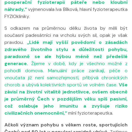
pooperační fyzioterapii páteře nebo kloubní
náhrady,“
vyjmenovala Iva Bílková, hlavní fyzioterapeutka
FYZIOkliniky.
S odkazem na průměrnou délku života by měli být
současní padesátníci na vrcholu svých sil, opak je však
pravdou.
„Lidé mají vyšší povědomí o zásadách
zdravého životního stylu a důležitosti pohybu,
paradoxně se ale hýbou méně než předešlé
generace.
Žijeme v době, kdy je všechno možné z
pohodlí domova. Manuální práce zanikají, péče o
vnoučata již není samozřejmostí, přibývá chronických
chorob a ubývá kolektivních sportů ve volném čase.
Vše
závisí na životní vitalitě jednotlivce, ovšem obecně
je průměrný Čech v pozdějším věku spíš pasivní,
což oslabuje jeho imunitu a zvyšuje riziko
civilizačních onemocnění,“
míní fyzioterapeutka.
Ačkoli význam pohybu s věkem roste, sportujících
Čechů nad 50 let v populaci rapidně ubývá.
Zatímco