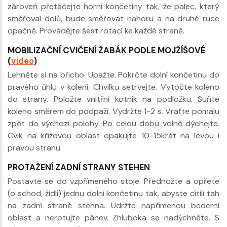
zároveň přetáčejte horní končetiny tak, že palec, který
směřoval dolů, bude směřovat nahoru a na druhé ruce
opačně. Provádějte šest rotací ke každé straně.
MOBILIZAČNÍ CVIČENÍ ŽABÁK PODLE MOJŽÍŠOVÉ
(
video
)
Lehněte si na břicho. Upažte. Pokrčte dolní končetinu do
pravého úhlu v koleni. Chvilku setrvejte. Vytočte koleno
do strany. Položte vnitřní kotník na podložku. Suňte
koleno směrem do podpaží. Vydržte 1-2 s. Vraťte pomalu
zpět do výchozí polohy. Po celou dobu volně dýchejte.
Cvik na křížovou oblast opakujte 10-15krát na levou i
pravou stranu.
PROTAŽENÍ ZADNÍ STRANY STEHEN
Postavte se do vzpřímeného stoje. Přednožte a opřete
(o schod, židli) jednu dolní končetinu tak, abyste cítili tah
na zadní straně stehna. Udržte napřímenou bederní
oblast a nerotujte pánev. Zhluboka se nadýchněte. S