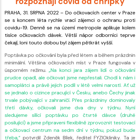
rozpoznají covid od chřipky
PRAHA, 31. SRPNA 2022 – Do očkovacích center v Praze
se s koncem léta rychle vrací zájemci o ochranu proti
covidu-19. Denně se na území metropole aplikuje kolem
tisíce očkovacích dávek. Větší nápor odborníci teprve
čekají, loni touto dobou byl zájem pětkrát vyšší.
Poptávka po očkování byla před létem a během prázdnin
minimální. Většina očkovacích míst v Praze fungovala v
úsporném režimu.
„Na konci jara zájem lidí o očkování
prudce opadl, ale očkovat jsme nepřestali. Chodí k nám i
samoplátci a právě jejich podíl v létě velmi narostl. Ať už
se jednalo o cizince pracující v Česku, anebo Čechy jinak
trvale pobývající v zahraničí. Přes prázdniny dominovaly
třetí dávky, očkovali jsme dva dny v týdnu. Nyní
sledujeme sílící poptávku po čtvrté dávce (druhé
posilující) a jsme připraveni flexibilně zprovoznit testovací
a očkovací centrum na sedm dní v týdnu, pokud bude
třeba,“
potvrdil Zdeněk Bílek, ředitel FYZIOkliniky. Ta je