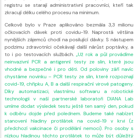
registru se starají administrativní pracovníci, kteří tak
zkracují délku celého procesu na minimum.
Celkově bylo v Praze aplikováno bezmála 3,3 milionu
očkovacích dávek proti covidu-19. Naprostá většina
nynějších zájemců chodí na posilující dávky. S nástupem
podzimu zdravotníci očekávají další nárůst poptávky, a
to i po testovacích službách.
„Už rok a půl provádíme
neinvazivní PCR a antigenní testy ze slin, které jsou
vhodné a bezpečné i pro děti. Od poloviny září navíc
chystáme novinku – PCR testy ze slin, které rozpoznají
covid-19, chřipku A, B a další respirační virové patogeny.
Díky automatizaci, vlastnímu softwaru a robotické
technologii v naší partnerské laboratoři DIANA Lab
umíme dodat výsledek testu ještě ten samý den, pokud
k odběru dojde před polednem. Budeme také nabízet
stanovení hladiny protilátek na covid-19 v krvi (z
předchozí vakcinace či prodělání nemoci). Pro osoby s
nízkou hladinou těchto protilátek to může být důležitý