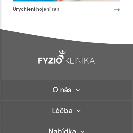
Urychlení hojení ran
O nás
Léčba
Nabídka