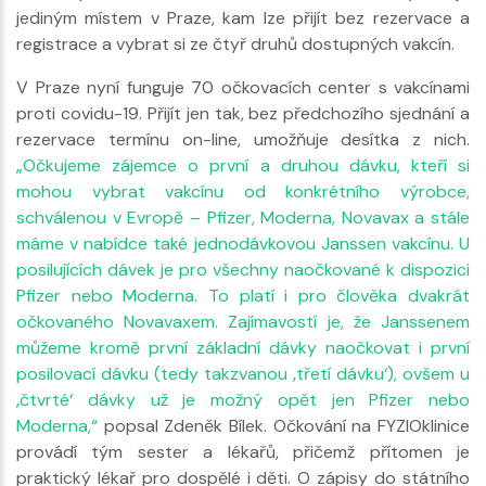
jediným místem v Praze, kam lze přijít bez rezervace a
registrace a vybrat si ze čtyř druhů dostupných vakcín.
V Praze nyní funguje 70 očkovacích center s vakcínami
proti covidu-19. Přijít jen tak, bez předchozího sjednání a
rezervace termínu on-line, umožňuje desítka z nich.
„Očkujeme zájemce o první a druhou dávku, kteří si
mohou vybrat vakcínu od konkrétního výrobce,
schválenou v Evropě – Pfizer, Moderna, Novavax a stále
máme v nabídce také jednodávkovou Janssen vakcínu. U
posilujících dávek je pro všechny naočkované k dispozici
Pfizer nebo Moderna. To platí i pro člověka dvakrát
očkovaného Novavaxem. Zajímavostí je, že Janssenem
můžeme kromě první základní dávky naočkovat i první
posilovací dávku (tedy takzvanou ‚třetí dávku‘), ovšem u
‚čtvrté‘ dávky už je možný opět jen Pfizer nebo
Moderna,“
popsal Zdeněk Bílek. Očkování na FYZIOklinice
provádí tým sester a lékařů, přičemž přítomen je
praktický lékař pro dospělé i děti. O zápisy do státního