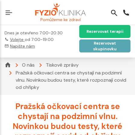
Pomůžeme ke zdraví
Rezervovat terapii
Dnes je otevřeno 7:00-20:30
Volejte
od 7:00-19:00
Rezervovat
Napište nám
skupinovku
O nás
Tiskové zprávy
Pražská očkovací centra se chystají na podzimní
vlnu. Novinkou budou testy, které rozpoznají covid
od chřipky
Pražská očkovací centra se
chystají na podzimní vlnu.
Novinkou budou testy, které