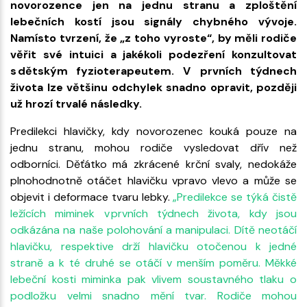
novorozence jen na jednu stranu a zploštění
lebečních kostí jsou signály chybného vývoje.
Namísto tvrzení, že „z toho vyroste“, by měli rodiče
věřit své intuici a jakékoli podezření konzultovat
s dětským fyzioterapeutem. V prvních týdnech
života lze většinu odchylek snadno opravit, později
už hrozí trvalé následky.
Predilekci hlavičky, kdy novorozenec kouká pouze na
jednu stranu, mohou rodiče vysledovat dřív než
odborníci. Děťátko má zkrácené krční svaly, nedokáže
plnohodnotně otáčet hlavičku vpravo vlevo a může se
objevit i deformace tvaru lebky.
„Predilekce se týká čistě
ležících miminek v prvních týdnech života, kdy jsou
odkázána na naše polohování a manipulaci. Dítě neotáčí
hlavičku, respektive drží hlavičku otočenou k jedné
straně a k té druhé se otáčí v menším poměru. Měkké
lebeční kosti miminka pak vlivem soustavného tlaku o
podložku velmi snadno mění tvar. Rodiče mohou