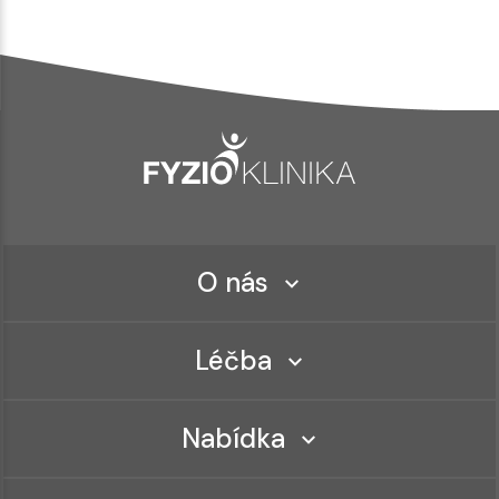
O nás
Léčba
Nabídka