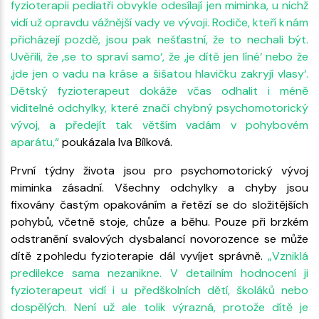
fyzioterapii pediatři obvykle odesílají jen miminka, u nichž
vidí už opravdu vážnější vady ve vývoji. Rodiče, kteří k nám
přicházejí pozdě, jsou pak nešťastní, že to nechali být.
Uvěřili, že ‚se to spraví samo‘, že ‚je dítě jen líné‘ nebo že
‚jde jen o vadu na kráse a šišatou hlavičku zakryjí vlasy‘.
Dětský fyzioterapeut dokáže včas odhalit i méně
viditelné odchylky, které značí chybný psychomotorický
vývoj, a předejít tak větším vadám v pohybovém
aparátu,“
poukázala Iva Bílková.
První týdny života jsou pro psychomotorický vývoj
miminka zásadní. Všechny odchylky a chyby jsou
fixovány častým opakováním a řetězí se do složitějších
pohybů, včetně stoje, chůze a běhu. Pouze při brzkém
odstranění svalových dysbalancí novorozence se může
dítě z pohledu fyzioterapie dál vyvíjet správně.
„Vzniklá
predilekce sama nezanikne. V detailním hodnocení ji
fyzioterapeut vidí i u předškolních dětí, školáků nebo
dospělých. Není už ale tolik výrazná, protože dítě je