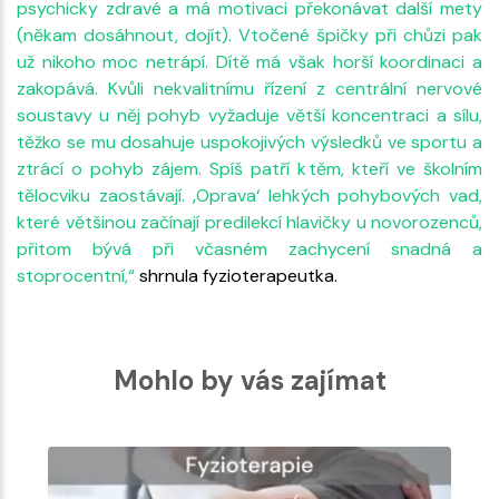
psychicky zdravé a má motivaci překonávat další mety
(někam dosáhnout, dojít). Vtočené špičky při chůzi pak
už nikoho moc netrápí. Dítě má však horší koordinaci a
zakopává. Kvůli nekvalitnímu řízení z centrální nervové
soustavy u něj pohyb vyžaduje větší koncentraci a sílu,
těžko se mu dosahuje uspokojivých výsledků ve sportu a
ztrácí o pohyb zájem. Spíš patří k těm, kteří ve školním
tělocviku zaostávají. ‚Oprava‘ lehkých pohybových vad,
které většinou začínají predilekcí hlavičky u novorozenců,
přitom bývá při včasném zachycení snadná a
stoprocentní,“
shrnula fyzioterapeutka.
Mohlo by vás zajímat