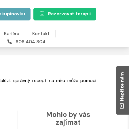
skupinovku
Rezervovat terapii
Kariéra
Kontakt
606 404 804
Napište nám
 Nalézt správný recept na míru může pomoci
Mohlo by vás
zajímat