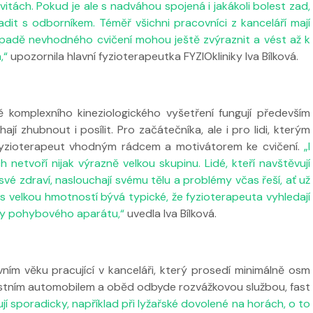
vitách. Pokud je ale s nadváhou spojená i jakákoli bolest zad,
dit s odborníkem. Téměř všichni pracovníci z kanceláří mají
ípadě nevhodného cvičení mohou ještě zvýraznit a vést až k
,“
upozornila hlavní fyzioterapeutka FYZIOkliniky Iva Bílková.
 ve
Nabídka léčby ve
FYZIOklinice
ě komplexního kineziologického vyšetření fungují především
Nabídka léčb
jí zhubnout i posílit. Pro začátečníka, ale i pro lidi, kterým
FYZIOklinice
 fyzioterapeut vhodným rádcem a motivátorem ke cvičení.
„I
h netvoří nijak výrazně velkou skupinu. Lidé, kteří navštěvují
své zdraví, naslouchají svému tělu a problémy včas řeší, ať už
 s velkou hmotností bývá typické, že fyzioterapeuta vyhledají
émy pohybového aparátu,“
uvedla Iva Bílková.
ním věku pracující v kanceláři, který prosedí minimálně osm
astním automobilem a oběd odbyde rozvážkovou službou, fast
jí sporadicky, například při lyžařské dovolené na horách, o to