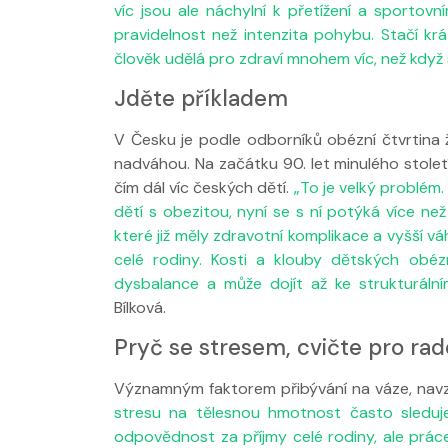
víc jsou ale náchylní k přetížení a sportovn
pravidelnost než intenzita pohybu. Stačí kr
člověk udělá pro zdraví mnohem víc, než když s
Jděte příkladem
V Česku je podle odborníků obézní čtvrtina 
nadváhou. Na začátku 90. let minulého století
čím dál víc českých dětí.
„To je velký problém
dětí s obezitou, nyní se s ní potýká více než
které již měly zdravotní komplikace a vyšší v
celé rodiny. Kosti a klouby dětských obéz
dysbalance a může dojít až ke strukturál
Bílková.
Pryč se stresem, cvičte pro rad
Významným faktorem přibývání na váze, navz
stresu na tělesnou hmotnost často sleduje
odpovědnost za příjmy celé rodiny, ale práce