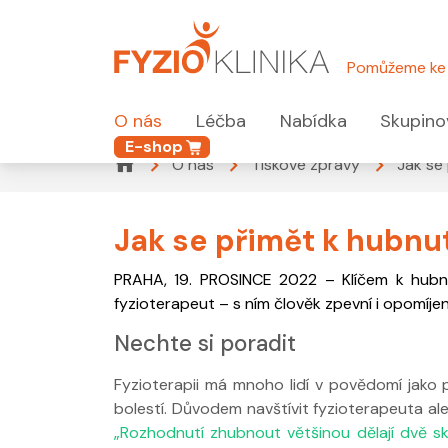
Pomůžeme ke 
O nás
Léčba
Nabídka
Skupino
E-shop
O nás
Tiskové zprávy
Jak se
Jak se přimět k hubnut
PRAHA, 19. PROSINCE 2022 – Klíčem k hubnu
fyzioterapeut – s ním člověk zpevní i opomíjené 
Nechte si poradit
Fyzioterapii má mnoho lidí v povědomí jako 
bolestí. Důvodem navštívit fyzioterapeuta ale 
„Rozhodnutí zhubnout většinou dělají dvě sku