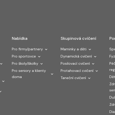
Nabídka
Skupinová cvičení
Po
Pro firmy/partnery
Maminky a děti
Spe
Pro sportovce
Dynamická cvičení
Fyz
Pro školy/školky
Posilovací cvičení
Péč
re
Pro seniory a klienty
Protahovací cvičení
doma
Dět
Taneční cvičení
Zdr
sen
Duš
Zdr
Di