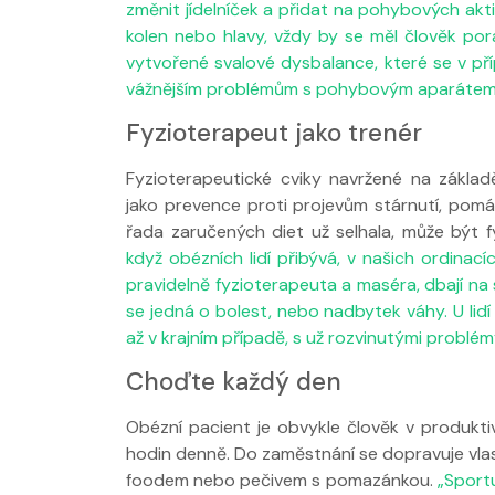
změnit jídelníček a přidat na pohybových akti
kolen nebo hlavy, vždy by se měl člověk pora
vytvořené svalové dysbalance, které se v př
vážnějším problémům s pohybovým aparátem
Fyzioterapeut jako trenér
Nabídka léčby
FYZIOklinice
Fyzioterapeutické cviky navržené na základ
jako prevence proti projevům stárnutí, pomáha
řada zaručených diet už selhala, může být
když obézních lidí přibývá, v našich ordinacíc
pravidelně fyzioterapeuta a maséra, dbají na 
se jedná o bolest, nebo nadbytek váhy. U lidí
až v krajním případě, s už rozvinutými probl
Choďte každý den
Obézní pacient je obvykle člověk v produktiv
hodin denně. Do zaměstnání se dopravuje vl
foodem nebo pečivem s pomazánkou.
„Sportu