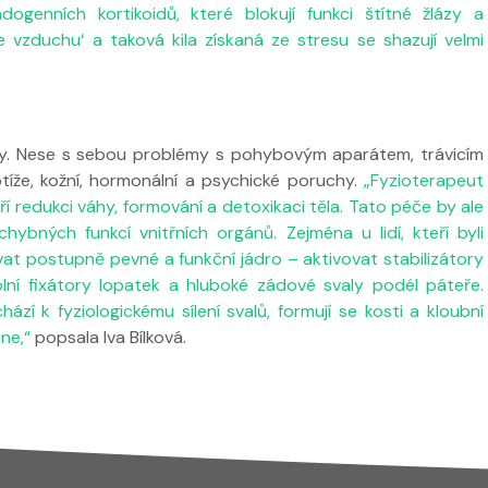
dogenních kortikoidů, které blokují funkci štítné žlázy a
e vzduchu‘ a taková kila získaná ze stresu se shazují velmi
y. Nese s sebou problémy s pohybovým aparátem, trávicím
tíže, kožní, hormonální a psychické poruchy.
„Fyzioterapeut
ří redukci váhy, formování a detoxikaci těla. Tato péče by ale
ybných funkcí vnitřních orgánů. Zejména u lidí, kteří byli
at postupně pevné a funkční jádro – aktivovat stabilizátory
olní fixátory lopatek a hluboké zádové svaly podél páteře.
í k fyziologickému sílení svalů, formují se kosti a kloubní
ne,“
popsala Iva Bílková.