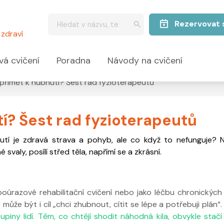
Rezervovat 
zdraví
vá cvičení
Poradna
Návody na cvičení
 přimět k hubnutí? Šest rad fyzioterapeutů
í? Šest rad fyzioterapeutů
tí je zdravá strava a pohyb, ale co když to nefunguje?
svaly, posílí střed těla, napřímí se a zkrásní.
poúrazové rehabilitační cvičení nebo jako léčbu chronických
může být i cíl „chci zhubnout, cítit se lépe a potřebuji plán“.
piny lidí. Těm, co chtějí shodit náhodná kila, obvykle stačí