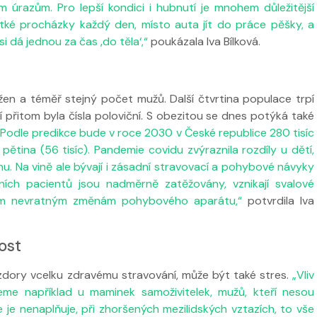
ím úrazům. Pro lepší kondici i hubnutí je mnohem důležitější
átké procházky každý den, místo auta jít do práce pěšky, a
i dá jednou za čas ‚do těla‘,“
poukázala Iva Bílková.
žen a téměř stejný počet mužů. Další čtvrtina populace trpí
 přitom byla čísla poloviční. S obezitou se dnes potýká také
. Podle predikce bude v roce 2030 v České republice 280 tisíc
 pětina (56 tisíc). Pandemie covidu zvýraznila rozdíly u dětí,
áhu. Na vině ale bývají i zásadní stravovací a pohybové návyky
ních pacientů jsou nadměrně zatěžovány, vznikají svalové
ním nevratným změnám pohybového aparátu,“
potvrdila Iva
ost
dory vcelku zdravému stravování, může být také stres.
„Vliv
me například u maminek samoživitelek, mužů, kteří nesou
 je nenaplňuje, při zhoršených mezilidských vztazích, to vše