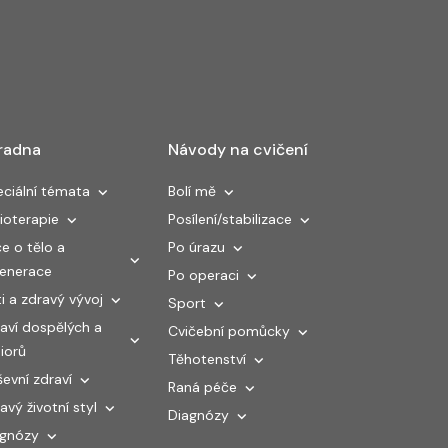
radna
Návody na cvičení
ciální témata
Bolí mě
ioterapie
Posílení/stabilizace
e o tělo a
Po úrazu
generace
Po operaci
i a zdravý vývoj
Sport
aví dospělých a
Cvičební pomůcky
iorů
Těhotenství
evní zdraví
Raná péče
avý životní styl
Diagnózy
agnózy