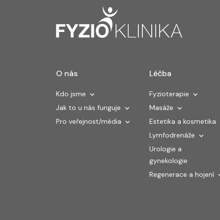
O nás
Léčba
Kdo jsme
Fyzioterapie
Jak to u nás funguje
Masáže
Pro veřejnost/média
Estetika a kosmetika
Lymfodrenáže
Urologie a
gynekologie
Regenerace a hojení