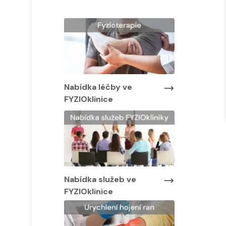
Nabídka lé
FYZIOklinic
y ve
Nabídka léčby ve
FYZIOklinice
Nabídka služeb ve
FYZIOklinice