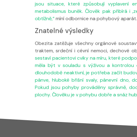
jsou situace, které způsobují vyplavení en
metabolismus buněk. Člověk pak přibírá i ‚z
obtížně,“
míní odbornice na pohybový aparát.
Znatelné výsledky
Obezita zatěžuje všechny orgánové soustav
traktem, srdeční i cévní nemoci, dechové ob
sestaví pacientovi cviky na míru, které podpo
měla být v souladu s výživou a kontrolou ch
dlouhodobě neaktivní, je potřeba začít budov
pánve, hluboké břišní svaly, pánevní dno, d
Pokud jsou pohyby prováděny správně, docház
plochy. Člověku je v pohybu dobře a snáz hub