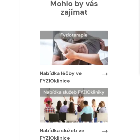
Mohlo by vás
zajímat
Nabídka lé
FYZIOklinic
y ve
Nabídka léčby ve
FYZIOklinice
Nabídka služeb ve
FYZIOklinice