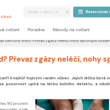
Rezervovat 
zdraví
vá cvičení
Poradna
Návody na cvičení
ojit bércový vřed? Převaz z gázy neléčí, nohy sprchujte stud
d? Převaz z gázy neléčí, nohy
tří k nejhůř hojivým ranám vůbec. Jejich léčba bývá zdl
e pozornost upírá na léčbu kožního defektu, a nikoli
Přes 90 procent
nemocnění, a tak