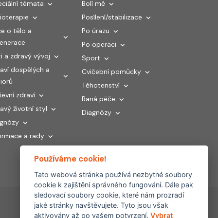
ciální témata
Bolí mě
ioterapie
Posílení/stabilizace
e o tělo a
Po úrazu
generace
Po operaci
i a zdravý vývoj
Sport
aví dospělých a
Cvičební pomůcky
iorů
Těhotenství
evní zdraví
Raná péče
avý životní styl
Diagnózy
agnózy
ormace a rady
Používáme cookie!
Tato webová stránka používá nezbytné soubory
cookie k zajištění správného fungování. Dále pak
sledovací soubory cookie, které nám prozradí
jaké stránky navštěvujete. Tyto jsou však
aktivovány až po vašem potvrzení.
Vybrat