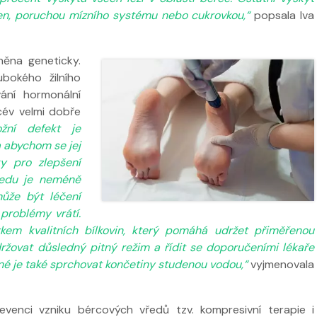
en, poruchou mízního systému nebo cukrovkou,“
popsala Iva
íněna geneticky.
ubokého žilního
ání hormonální
cév velmi dobře
ožní defekt je
a abychom se jej
y pro zlepšení
ředu je neméně
může být léčení
problémy vrátí.
tkem kvalitních bílkovin, který pomáhá udržet přiměřenou
ržovat důsledný pitný režim a řídit se doporučeními lékaře
né je také sprchovat končetiny studenou vodou,“
vyjmenovala
revenci vzniku bércových vředů tzv. kompresivní terapie i