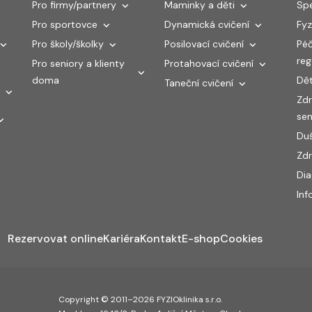
Pro firmy/partnery
Maminky a děti
Spe
Pro sportovce
Dynamická cvičení
Fyz
Pro školy/školky
Posilovací cvičení
Péč
re
Pro seniory a klienty
Protahovací cvičení
doma
Dět
Taneční cvičení
Zdr
sen
Duš
Zdr
Di
Inf
Rezervovat online
Kariéra
Kontakt
E-shop
Cookies
Copyright © 2011–2026 FYZIOklinika s.r.o.