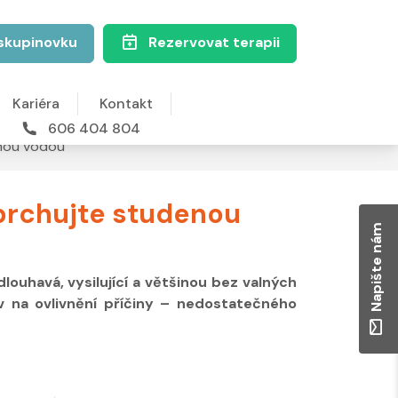
skupinovku
Rezervovat terapii
Kariéra
Kontakt
606 404 804
enou vodou
 sprchujte studenou
Napište nám
ouhavá, vysilující a většinou bez valných
v na ovlivnění příčiny – nedostatečného