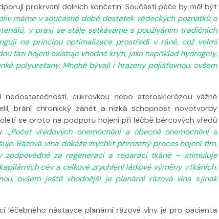
dporují prokrvení dolních končetin. Součástí péče by měl být
oliv máme v současné době dostatek vědeckých poznatků o
teriálů, v praxi se stále setkáváme s používáním tradičních
ngují na principu optimalizace prostředí v ráně, což velmi
dou fázi hojení existuje vhodné krytí, jako například hydrogely,
tenké polyuretany. Mnohé bývají i hrazeny pojišťovnou, ovšem
lní nedostatečností, cukrovkou nebo aterosklerózou vážně
lil, brání chronický zánět a nízká schopnost novotvorby
století se proto na podporu hojení při léčbě bércových vředů
y.
„Počet vředových onemocnění a obecně onemocnění s
uje. Rázová vlna dokáže zrychlit přirozený proces hojení tím,
sy zodpovědné za regeneraci a reparaci tkáně – stimuluje
apilárních cév a celkové zrychlení látkové výměny v tkáních.
ou, ovšem ještě vhodnější je planární rázová vlna s jinak
í léčebného nástavce planární rázové vlny je pro pacienta