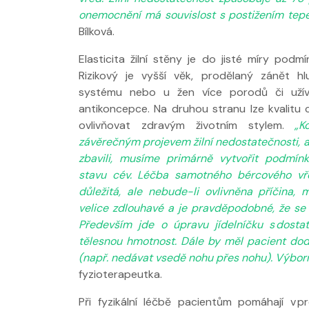
onemocnění má souvislost s postižením tep
Bílková.
Elasticita žilní stěny je do jisté míry podm
Rizikový je vyšší věk, prodělaný zánět hl
systému nebo u žen více porodů či užív
antikoncepce. Na druhou stranu lze kvalitu 
ovlivňovat zdravým životním stylem.
„K
závěrečným projevem žilní nedostatečnosti, 
zbavili, musíme primárně vytvořit podmínk
stavu cév. Léčba samotného bércového v
důležitá, ale nebude-li ovlivněna příčina, 
velice zdlouhavé a je pravděpodobné, že se 
Především jde o úpravu jídelníčku s dosta
tělesnou hmotnost. Dále by měl pacient dod
(např. nedávat vsedě nohu přes nohu). Výbor
fyzioterapeutka.
Při fyzikální léčbě pacientům pomáhají v p