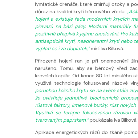
lymfatické drenáže, které zmírňují otoky a po
důraz na kvalitní krytí bércového vředu.
„Ačk
hojení a existuje řada moderních krycích ma
převazů na bázi gázy. Moderní materiály fu
pozitivně přispívá k jejímu zacelování. Pro kaž
antiseptické krytí, neadherentní krytí nebo 
vyplatí se i za doplatek,“
míní Iva Bílková.
Přirozené hojení ran je při onemocnění ži
narušeno. Tomu, aby se bércový vřed zace
krevních kapilár. Od konce 80. let minulého 
využívá technologie fokusované rázové vln
poruchou kožního krytu se na světě stále zvyš
že ovlivňuje jednotlivé biochemické proce
růstové faktory, kmenové buňky, růst nových k
Využívá se terapie fokusovanou rázovou vln
tvarovaným paprskem,“
poukázala Iva Bílková.
Aplikace energetických rázů do tkáně pomoc