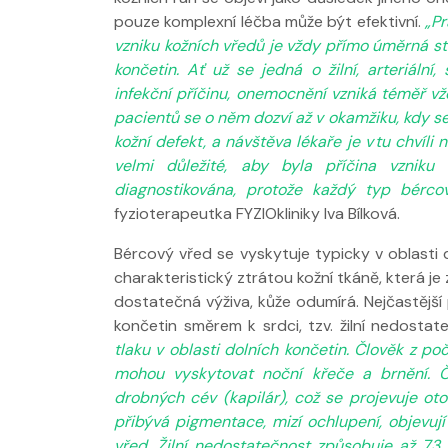
pouze komplexní léčba může být efektivní.
„P
vzniku kožních vředů je vždy přímo úměrná s
končetin. Ať už se jedná o žilní, arteriální
infekční příčinu, onemocnění vzniká téměř vž
pacientů se o něm dozví až v okamžiku, kdy se
kožní defekt, a návštěva lékaře je v tu chvíli
velmi důležité, aby byla příčina vzniku
diagnostikována, protože každý typ bércov
Nabídka léčby
fyzioterapeutka FYZIOkliniky Iva Bílková.
FYZIOklinice
Bércový vřed se vyskytuje typicky v oblasti d
charakteristický ztrátou kožní tkáně, která 
dostatečná výživa, kůže odumírá. Nejčastější
končetin směrem k srdci, tzv. žilní nedosta
tlaku v oblasti dolních končetin. Člověk z po
mohou vyskytovat noční křeče a brnění. Č
drobných cév (kapilár), což se projevuje o
přibývá pigmentace, mizí ochlupení, objevují 
vřed. Žilní nedostatečnost způsobuje až 73 