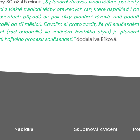
ány 30 až 45 minut.
„S planární rázovou vlnou léčíme pacienty
í z vleklé tradiční léčby otevřených ran, které například i po
ocentech případů se pak díky planární rázové vlně podaří
ději do tří měsíců. Dovolím si proto tvrdit, že při současném
ní (rad odborníků ke změnám životního stylu) je planární
rů hojivého procesu současnosti,“
dodala Iva Bílková.
Nabídka
Skupinová cvičení
Po