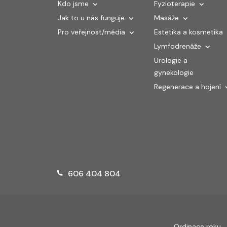
Kdo jsme
Fyzioterapie
Jak to u nás funguje
Masáže
Pro veřejnost/média
Estetika a kosmetika
Lymfodrenáže
Urologie a
gynekologie
Regenerace a hojení
606 404 804
Ordinace roku