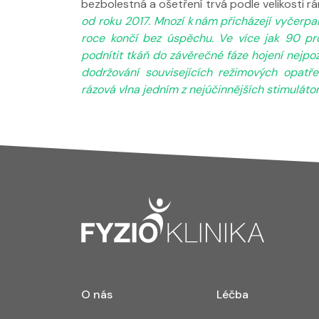
bezbolestná a ošetření trvá podle velikosti r
od roku 2017. Mnozí k nám přicházejí vyčerpan
roce končí bez úspěchu. Ve více jak 90 pr
podnítit tkáň do závěrečné fáze hojení nejpoz
dodržování souvisejících režimových opatře
rázová vlna jedním z nejúčinnějších stimuláto
O nás
Léčba