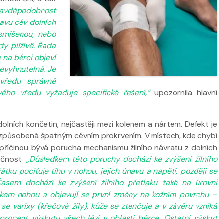
ravděpodobnost
tavu cév dolních
, smíšenou, nebo
dy plíživě. Řada
 na bérci objeví
 nevyhnutelná. Je
 vředu správně
ého vředu vyžaduje specifické řešení,“
upozornila hlavní
 ve
Nabídka léčby ve
FYZIOklinice
Nabídka léčb
olních končetin, nejčastěji mezi kolenem a nártem. Defekt je
FYZIOklinice
je způsobená špatným cévním prokrvením. V místech, kde chybí
 příčinou bývá porucha mechanismu žilního návratu z dolních
tečnost.
„Důsledkem této poruchy dochází ke zvýšení žilního
čátku pociťuje tíhu v nohou, jejich únavu a napětí, později se
asem dochází ke zvýšení žilního přetlaku také na úrovni
tokem nohou a objevují se první změny na kožním povrchu –
se varixy (křečové žíly), kůže se ztenčuje a v závěru vzniká
procent výskytu všech lézí v oblasti bérce. Ostatní výskyt