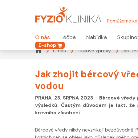
Pomůžeme ke 
O nás
Léčba
Nabídka
Skupino
E-shop
O nás
Tiskové zprávy
Jak zh
Jak zhojit bércový vře
vodou
PRAHA, 23. SRPNA 2023 – Bércové vředy pa
výsledků. Častým důvodem je fakt, že s
krevního zásobení.
Bércové vředy nikdy nevznikají bezdůvodně. 
kožních ran se objeví jako důsledek jiného o