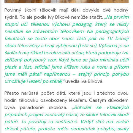
Povinný školní tělocvik mají děti obvykle dvě hodiny
týdně. To ale podle Ivy Bílkové nemůže stačit.
„Na prvním
stupni učí tělesnou výchovu pedagog, který se nikdy
nesetkal se zdravotním tělocvikem. Na pedagogických
fakultách se tento obor neučí. Děti pak na TV běhají
okolo tělocvičny a hrají vybíjenou (hrbí se). Výborná je na
školách například horolezecká stěna, která podporuje tzv.
zkřížený pohybový vzor. Když jsme se jako miminka učili
plazit a lézt, střídali jsme křížem ruku a nohu a přitom
jsme měli páteř napřímenou – stejný princip pohybu
umožňuje i lezení po stěně,“
uvedla Iva Bílková.
Přesto narůstá počet dětí, které jsou i z těchto dvou
hodin tělocviku osvobozeny lékařem. Častým důvodem
bývá paradoxně skolióza.
„Bohužel se v takových
případech projeví zastaralý názor, že školní tělocvik škodí
páteři. To považuji za nešťastné. Vždyť dítě má vadné
držení páteře, protože mělo nedostatek pohybu, svaly