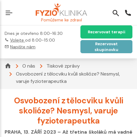
Pomůžeme ke zdraví
Rezervovat terapii
Dnes je otevřeno 8:00-16:30
Volejte
od 8:00-15:00
Rezervovat
Napište nám
skupinovku
O nás
Tiskové zprávy
Osvobození z tělocviku kvůli skolióze? Nesmysl,
varuje fyzioterapeutka
Osvobození z tělocviku kvůli
skolióze? Nesmysl, varuje
fyzioterapeutka
PRAHA, 13. ZÁŘÍ 2023 – Až třetina školáků má vadné