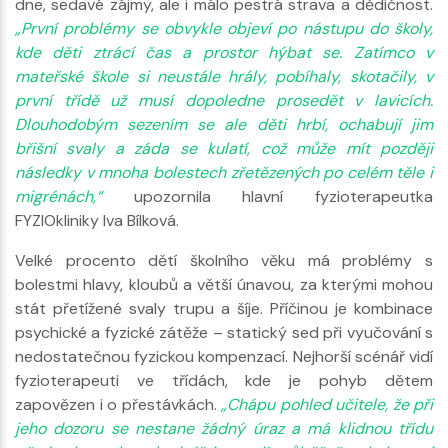
dne, sedavé zájmy, ale i málo pestrá strava a dědičnost.
„První problémy se obvykle objeví po nástupu do školy,
kde děti ztrácí čas a prostor hýbat se. Zatímco v
mateřské škole si neustále hrály, pobíhaly, skotačily, v
první třídě už musí dopoledne prosedět v lavicích.
Dlouhodobým sezením se ale děti hrbí, ochabují jim
břišní svaly a záda se kulatí, což může mít později
následky v mnoha bolestech zřetězených po celém těle i
migrénách,“
upozornila hlavní fyzioterapeutka
FYZIOkliniky Iva Bílková.
Velké procento dětí školního věku má problémy s
bolestmi hlavy, kloubů a větší únavou, za kterými mohou
stát přetížené svaly trupu a šíje. Příčinou je kombinace
psychické a fyzické zátěže – statický sed při vyučování s
nedostatečnou fyzickou kompenzací. Nejhorší scénář vidí
fyzioterapeuti ve třídách, kde je pohyb dětem
zapovězen i o přestávkách.
„Chápu pohled učitele, že při
jeho dozoru se nestane žádný úraz a má klidnou třídu