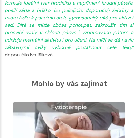
formuje ideální tvar hrudníku a napřímení hrudní páteře,
posílí záda a bříško. Do pokojíčku doporučuji žebřiny a
místo židle k psacímu stolu gymnastický míč pro aktivní
sed. Dítě se může občas pohoupat, zakroužit, tím si
procvičí svaly v oblasti pánve i vzpřimovače páteře a
udržuje mentální aktivitu i pro učení. Na míči se dá navíc
zábavnými cviky výborně protáhnout celé tělo,“
doporučila Iva Bílková.
Mohlo by vás zajímat