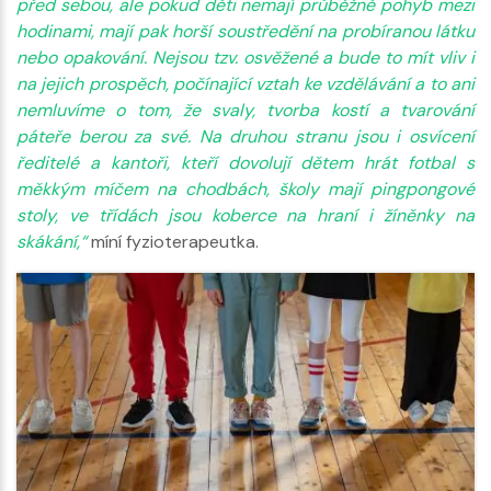
před sebou, ale pokud děti nemají průběžně pohyb mezi
hodinami, mají pak horší soustředění na probíranou látku
nebo opakování. Nejsou tzv. osvěžené a bude to mít vliv i
na jejich prospěch, počínající vztah ke vzdělávání a to ani
nemluvíme o tom, že svaly, tvorba kostí a tvarování
páteře berou za své. Na druhou stranu jsou i osvícení
ředitelé a kantoři, kteří dovolují dětem hrát fotbal s
měkkým míčem na chodbách, školy mají pingpongové
stoly, ve třídách jsou koberce na hraní i žíněnky na
skákání,“
míní fyzioterapeutka.