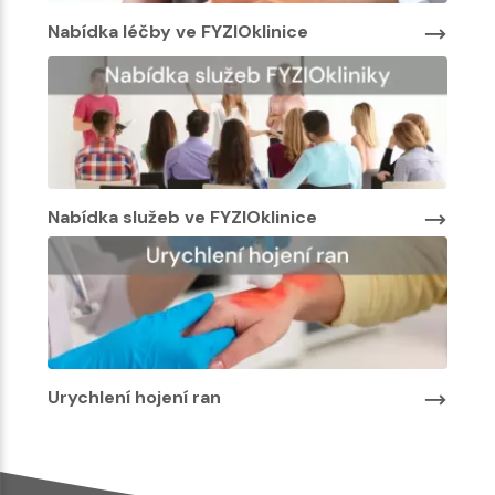
Nabídka léčby ve FYZIOklinice
Nab
Nabídka služeb ve FYZIOklinice
Urychlení hojení ran