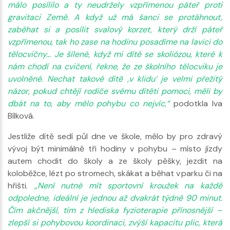
málo posílilo a ty neudržely vzpřímenou páteř proti
gravitaci Země. A když už má šanci se protáhnout,
zaběhat si a posílit svalový korzet, který drží páteř
vzpřímenou, tak ho zase na hodinu posadíme na lavici do
tělocvičny… Je šílené, když mi dítě se skoliózou, které k
nám chodí na cvičení, řekne, že ze školního tělocviku je
uvolněné. Nechat takové dítě ‚v klidu‘ je velmi přežitý
názor, pokud chtějí rodiče svému dítěti pomoci, měli by
dbát na to, aby mělo pohybu co nejvíc,“
podotkla Iva
Bílková.
Jestliže dítě sedí půl dne ve škole, mělo by pro zdravý
vývoj být minimálně tři hodiny v pohybu – místo jízdy
autem chodit do školy a ze školy pěšky, jezdit na
koloběžce, lézt po stromech, skákat a běhat v parku či na
hřišti.
„Není nutné mít sportovní kroužek na každé
odpoledne, ideální je jednou až dvakrát týdně 90 minut.
Čím akčnější, tím z hlediska fyzioterapie přínosnější –
zlepší si pohybovou koordinaci, zvýší kapacitu plic, která