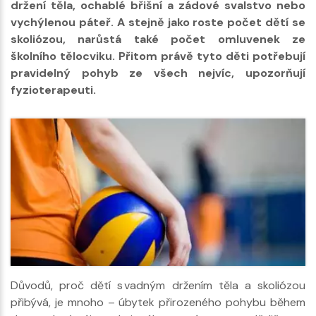
držení těla, ochablé břišní a zádové svalstvo nebo
vychýlenou páteř. A stejně jako roste počet dětí se
skoliózou, narůstá také počet omluvenek ze
školního tělocviku. Přitom právě tyto děti potřebují
pravidelný pohyb ze všech nejvíc, upozorňují
fyzioterapeuti.
Důvodů, proč dětí s vadným držením těla a skoliózou
přibývá, je mnoho – úbytek přirozeného pohybu během