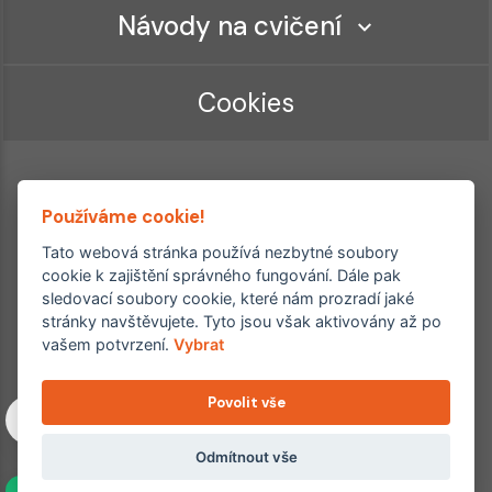
Návody na cvičení
Cookies
Používáme cookie!
Tato webová stránka používá nezbytné soubory
cookie k zajištění správného fungování. Dále pak
sledovací soubory cookie, které nám prozradí jaké
Ordinace roku
Rehabilitační ordinace
stránky navštěvujete. Tyto jsou však aktivovány až po
2. místo – 2017/2019
vašem potvrzení.
Vybrat
3. místo – 2018
Povolit vše
Copyright © 2011–2026 FYZIOklinika s.r.o.
Machkova 1642/2, Praha 4, Jižní Město – Chodov
Všechna práva vyhrazena. Jakékoliv užití obsahu či jeho částí
Odmítnout vše
včetně převzetí, šíření či dalšího zpřístupňování článků,