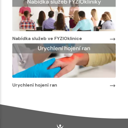
Nabídka služeb ve FYZIOklinice
Urychlení hojení ran