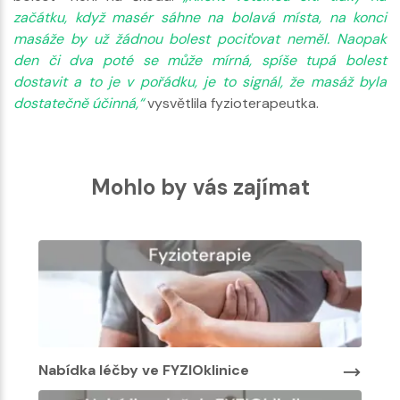
začátku, když masér sáhne na bolavá místa, na konci
masáže by už žádnou bolest pociťovat neměl. Naopak
den či dva poté se může mírná, spíše tupá bolest
dostavit a to je v pořádku, je to signál, že masáž byla
dostatečně účinná,“
vysvětlila fyzioterapeutka.
Mohlo by vás zajímat
ídka léčby ve FYZIOklinice
Nabídka léčb