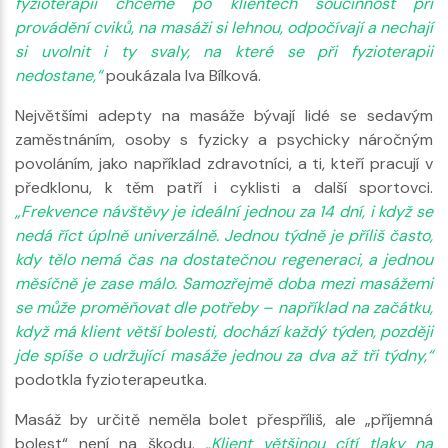
fyzioterapii chceme po klientech součinnost při
provádění cviků, na masáži si lehnou, odpočívají a nechají
si uvolnit i ty svaly, na které se při fyzioterapii
nedostane,“
poukázala Iva Bílková.
Největšími adepty na masáže bývají lidé se sedavým
zaměstnáním, osoby s fyzicky a psychicky náročným
povoláním, jako například zdravotníci, a ti, kteří pracují v
předklonu, k těm patří i cyklisti a další sportovci.
„Frekvence návštěvy je ideální jednou za 14 dní, i když se
nedá říct úplně univerzálně. Jednou týdně je příliš často,
kdy tělo nemá čas na dostatečnou regeneraci, a jednou
měsíčně je zase málo. Samozřejmě doba mezi masážemi
se může proměňovat dle potřeby – například na začátku,
když má klient větší bolesti, dochází každý týden, později
jde spíše o udržující masáže jednou za dva až tři týdny,“
podotkla fyzioterapeutka.
Masáž by určitě neměla bolet přespříliš, ale „příjemná
bolest“ není na škodu.
„Klient většinou cítí tlaky na