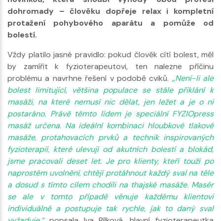
dohromady – člověku dopřeje relax i kompletní
protažení pohybového aparátu a pomůže od
bolestí.
Vždy platilo jasné pravidlo: pokud člověk cítí bolest, měl
by zamířit k fyzioterapeutovi, ten nalezne příčinu
problému a navrhne řešení v podobě cviků.
„Není-li ale
bolest limitující, většina populace se stále přiklání k
masáži, na které nemusí nic dělat, jen ležet a je o ni
postaráno. Právě těmto lidem je speciální FYZIOpress
masáž určena. Na ideální kombinaci hloubkové tlakové
masáže, protahovacích prvků a technik inspirovaných
fyzioterapií, které ulevují od akutních bolestí a blokád,
jsme pracovali deset let. Je pro klienty, kteří touží po
naprostém uvolnění, chtějí protáhnout každý sval na těle
a dosud s tímto cílem chodili na thajské masáže. Masér
se ale v tomto případě věnuje každému klientovi
individuálně a postupuje tak rychle, jak to daný sval
vyžaduje,“
popsala Iva Bílková, hlavní fyzioterapeutka