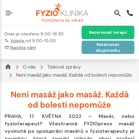
Pomůžeme ke zdraví
Rezervovat terapii
Dnes je otevřeno 8:00-16:30
Volejte
od 8:00-15:00
Rezervovat
Napište nám
skupinovku
O nás
Tiskové zprávy
Není masáž jako masáž. Každá od bolesti nepomůže
Není masáž jako masáž. Každá
od bolesti nepomůže
PRAHA, 17. KVĚTNA 2022 – Masér, nebo
fyzioterapeut? Všestranná FYZIOpress masáž
vyvinutá po spolupráci masérů s fyzioterapeuty je
novinkou, která snoubí výhody obou profesí