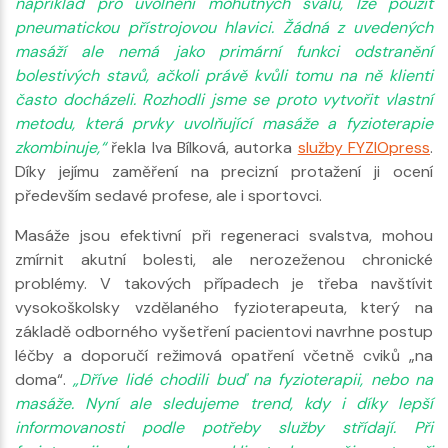
například pro uvolnění mohutných svalů, lze použít
pneumatickou přístrojovou hlavici. Žádná z uvedených
masáží ale nemá jako primární funkci odstranění
bolestivých stavů, ačkoli právě kvůli tomu na ně klienti
často docházeli. Rozhodli jsme se proto vytvořit vlastní
metodu, která prvky uvolňující masáže a fyzioterapie
zkombinuje,“
řekla Iva Bílková, autorka
služby FYZIOpress
.
Díky jejímu zaměření na precizní protažení ji ocení
především sedavé profese, ale i sportovci.
Masáže jsou efektivní při regeneraci svalstva, mohou
zmírnit akutní bolesti, ale nerozeženou chronické
problémy. V takových případech je třeba navštívit
vysokoškolsky vzdělaného fyzioterapeuta, který na
základě odborného vyšetření pacientovi navrhne postup
léčby a doporučí režimová opatření včetně cviků „na
doma“.
„Dříve lidé chodili buď na fyzioterapii, nebo na
masáže. Nyní ale sledujeme trend, kdy i díky lepší
informovanosti podle potřeby služby střídají. Při