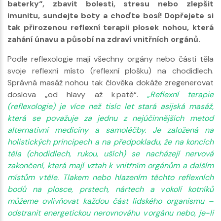
baterky“, zbavit bolesti, stresu nebo zlepšit
imunitu, sundejte boty a choďte bosí! Dopřejete si
tak přirozenou reflexní terapii plosek nohou, která
zahání únavu a působí na zdraví vnitřních orgánů.
Podle reflexologie mají všechny orgány nebo části těla
svoje reflexní místo (reflexní plošku) na chodidlech.
Správná masáž nohou tak člověka dokáže zregenerovat
doslova „od hlavy až k patě“.
„Reflexní terapie
(reflexologie) je více než tisíc let stará asijská masáž,
která se považuje za jednu z nejúčinnějších metod
alternativní medicíny a samoléčby. Je založená na
holistických principech a na předpokladu, že na koncích
těla (chodidlech, rukou, uších) se nacházejí nervová
zakončení, která mají vztah k vnitřním orgánům a dalším
místům v těle. Tlakem nebo hlazením těchto reflexních
bodů na plosce, prstech, nártech a v okolí kotníků
můžeme ovlivňovat každou část lidského organismu –
odstranit energetickou nerovnováhu v orgánu nebo, je-li