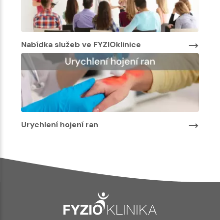
Nabídka služeb ve FYZIOklinice
Urychlení hojení ran