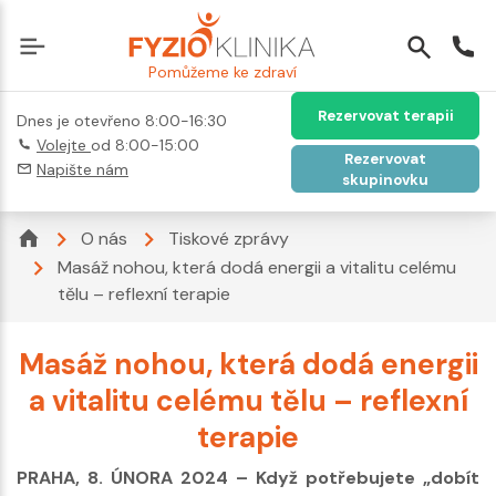
Pomůžeme ke zdraví
Rezervovat terapii
Dnes je otevřeno 8:00-16:30
Volejte
od 8:00-15:00
Rezervovat
Napište nám
skupinovku
O nás
Tiskové zprávy
Masáž nohou, která dodá energii a vitalitu celému
tělu – reflexní terapie
Masáž nohou, která dodá energii
a vitalitu celému tělu – reflexní
terapie
PRAHA, 8. ÚNORA 2024 – Když potřebujete „dobít