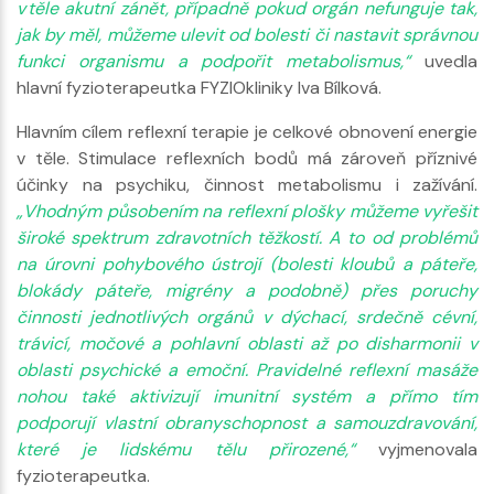
v těle akutní zánět, případně pokud orgán nefunguje tak,
jak by měl, můžeme ulevit od bolesti či nastavit správnou
funkci organismu a podpořit metabolismus,“
uvedla
hlavní fyzioterapeutka FYZIOkliniky Iva Bílková.
Hlavním cílem reflexní terapie je celkové obnovení energie
v těle. Stimulace reflexních bodů má zároveň příznivé
účinky na psychiku, činnost metabolismu i zažívání.
„Vhodným působením na reflexní plošky můžeme vyřešit
široké spektrum zdravotních těžkostí. A to od problémů
na úrovni pohybového ústrojí (bolesti kloubů a páteře,
blokády páteře, migrény a podobně) přes poruchy
činnosti jednotlivých orgánů v dýchací, srdečně cévní,
trávicí, močové a pohlavní oblasti až po disharmonii v
oblasti psychické a emoční. Pravidelné reflexní masáže
nohou také aktivizují imunitní systém a přímo tím
podporují vlastní obranyschopnost a samouzdravování,
které je lidskému tělu přirozené,“
vyjmenovala
fyzioterapeutka.