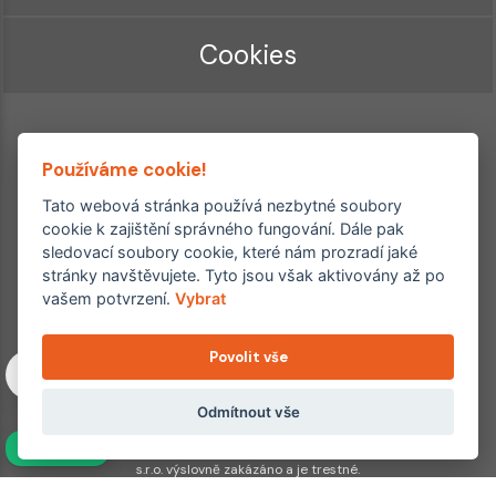
Cookies
Používáme cookie!
Tato webová stránka používá nezbytné soubory
cookie k zajištění správného fungování. Dále pak
sledovací soubory cookie, které nám prozradí jaké
Ordinace roku
Rehabilitační ordinace
stránky navštěvujete. Tyto jsou však aktivovány až po
2. místo – 2017/2019
vašem potvrzení.
Vybrat
3. místo – 2018
Povolit vše
Copyright © 2011–2026 FYZIOklinika s.r.o.
Machkova 1642/2, Praha 4, Jižní Město – Chodov
Všechna práva vyhrazena. Jakékoliv užití obsahu či jeho částí
Odmítnout vše
včetně převzetí, šíření či dalšího zpřístupňování článků,
NAVÍC
fotografií, grafiky a videí veřejnosti je bez souhlasu FYZIOklinika
s.r.o. výslovně zakázáno a je trestné.