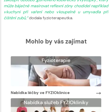
může báječně masírovat reflexní zóny chodidel například
v kuchyni při vaření nebo v koupelně u umyvadla při
čištění zubů,“
dodala fyzioterapeutka.
Mohlo by vás zajímat
Nabídka léčby ve FYZIOklinice
Nabí