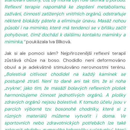
Reflexní terapie napomáhá ke zlepšení metabolismu,
zažívání, činnosti zatížených vnitřních orgánů, odstraňuje
některé blokády páteře a eliminuje únavu. Masáž nohou
působí i na miminko, které má tendenci se v bříšku začít
pohybovat, čímž dochází k dalšímu kontaktu maminky a
miminka,“
poukázala Iva Bílková.
Jak si ale pomoci sám? Nejpřirozenější reflexní terapií
zůstává chůze na boso. Chodidlo není deformováno
obuví a je adekvátně stimulováno nerovnostmi terénu.
„Bolestivá citlivost chodidel na každý kamínek se
postupně ztratí. Není to dané ani tak tím, že si noha
‚zvykne‘, jako tím, že masáží bolavých reflexních plošek
harmonizujeme činnost jednotlivých orgánů. A plošky
zdravých orgánů nejsou bolestivé. K tomuto účelu jsou v
parcích výborné tzv. bosonohé chodníky, které si z
různých materiálů můžeme vytvořit i doma. Ve
sportovních nebo zdravotnických potřebách lze také
zakoupit obdobu ‚gumového koberečku s výstupky‘, který