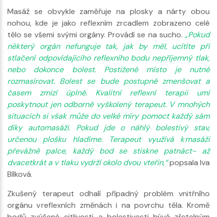
Masáž se obvykle zaměřuje na plosky a nárty obou
nohou, kde je jako reflexním zrcadlem zobrazeno celé
tělo se všemi svými orgány. Provádí se na sucho.
„Pokud
některý orgán nefunguje tak, jak by měl, ucítíte při
stlačení odpovídajícího reflexního bodu nepříjemný tlak,
nebo dokonce bolest. Postižené místo je nutné
rozmasírovat. Bolest se bude postupně zmenšovat a
časem zmizí úplně. Kvalitní reflexní terapii umí
poskytnout jen odborně vyškolený terapeut. V mnohých
situacích si však může do velké míry pomoct každý sám
díky automasáži. Pokud jde o náhlý bolestivý stav,
určenou plošku hladíme. Terapeut využívá k masáži
převážně palce, každý bod se stiskne patnáct- až
dvacetkrát a v tlaku vydrží okolo dvou vteřin,“
popsala Iva
Bílková.
Zkušený terapeut odhalí případný problém vnitřního
orgánu v reflexních změnách i na povrchu těla. Kromě
bodů zvýšené citlivosti a bolestivosti bývá zřetelným