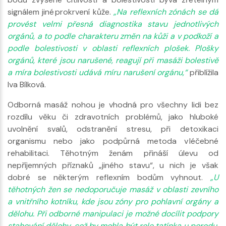
signálem jiné prokrvení kůže.
„Na reflexních zónách se dá
provést velmi přesná diagnostika stavu jednotlivých
orgánů, a to podle charakteru změn na kůži a v podkoží a
podle bolestivosti v oblasti reflexních plošek. Plošky
orgánů, které jsou narušené, reagují při masáži bolestivě
a míra bolestivosti udává míru narušení orgánu,“
přiblížila
Iva Bílková.
Odborná masáž nohou je vhodná pro všechny lidi bez
rozdílu věku či zdravotních problémů, jako hluboké
uvolnění svalů, odstranění stresu, při detoxikaci
organismu nebo jako podpůrná metoda v léčebné
rehabilitaci. Těhotným ženám přináší úlevu od
nepříjemných příznaků „jiného stavu“, u nich je však
dobré se některým reflexním bodům vyhnout.
„U
těhotných žen se nedoporučuje masáž v oblasti zevního
a vnitřního kotníku, kde jsou zóny pro pohlavní orgány a
dělohu. Při odborné manipulaci je možné docílit podpory
stahování dělohy, což by mohla být role tatínka u porodu.