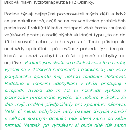
Bílková, hlavní fyzioterapeutka FYZIOkliniky.
Rodiče bývají nejlepšími pozorovateli svých dětí, a když
se jim cokoli nezdá, svěří se na preventivních prohlídkách
pediatrovi. Praktičtí lékaři a ortopedi však často zaujímají
vyčkávací postoj a rodič slýchá uklidnění typu „to se do
tří let srovná“ nebo „z toho vyroste“. Tento přístup ale
není vždy optimální – především z pohledu fyzioterapie,
která se snaží zachytit a řešit i jemné odchylky co
nejdříve.
„Pediatři jsou skvělí na odhalení šelestu na srdci,
vyznají se v dětských nemocech a očkováních, ale vady
pohybového aparátu mají někteří tendenci zlehčovat.
Podobně k menším odchylkám v chůzi přistupují i
ortopedi. Tvrzení ‚do tří let to rozchodí‘ vychází z
pozorování přirozeného vývoje, ale nebere v úvahu, že
děti mají rozdílné předpoklady pro spontánní nápravu.
Větší či menší pohybové vady batolat obvykle souvisí
s celkově špatným držením těla, které samo od sebe
nezmizí. Naopak, při vyčkávání si bude dítě dál samo