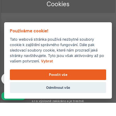
Cookies
Používáme cookie!
Tato webová stránka používá nezbytné soubory
cookie k zajištění správného fungování. Dále pak
sledovací soubory cookie, které nám prozradí jaké
Ordinace roku
Rehabilitační ordinace
stránky navštěvujete. Tyto jsou však aktivovány až po
2. místo – 2017/2019
vašem potvrzení.
Vybrat
3. místo – 2018
Povolit vše
Copyright © 2011–2026 FYZIOklinika s.r.o.
Machkova 1642/2, Praha 4, Jižní Město – Chodov
Všechna práva vyhrazena. Jakékoliv užití obsahu či jeho částí
Odmítnout vše
včetně převzetí, šíření či dalšího zpřístupňování článků,
NAVÍC
fotografií, grafiky a videí veřejnosti je bez souhlasu FYZIOklinika
s.r.o. výslovně zakázáno a je trestné.
Partnerské weby: