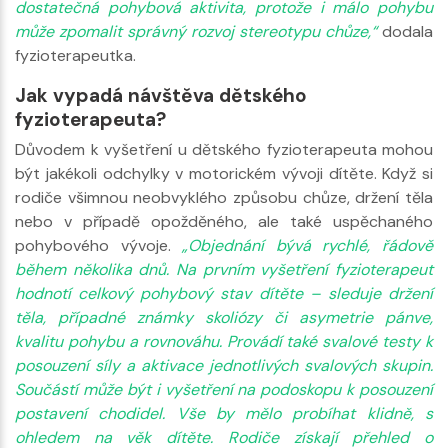
dostatečná pohybová aktivita, protože i málo pohybu
může zpomalit správný rozvoj stereotypu chůze,“
dodala
fyzioterapeutka.
Jak vypadá návštěva dětského
fyzioterapeuta?
Důvodem k vyšetření u dětského fyzioterapeuta mohou
být jakékoli odchylky v motorickém vývoji dítěte. Když si
rodiče všimnou neobvyklého způsobu chůze, držení těla
nebo v případě opožděného, ale také uspěchaného
pohybového vývoje.
„Objednání bývá rychlé, řádově
během několika dnů. Na prvním vyšetření fyzioterapeut
hodnotí celkový pohybový stav dítěte – sleduje držení
těla, případné známky skoliózy či asymetrie pánve,
kvalitu pohybu a rovnováhu. Provádí také svalové testy k
posouzení síly a aktivace jednotlivých svalových skupin.
Součástí může být i vyšetření na podoskopu k posouzení
postavení chodidel. Vše by mělo probíhat klidně, s
ohledem na věk dítěte. Rodiče získají přehled o