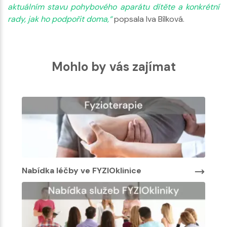
aktuálním stavu pohybového aparátu dítěte a konkrétní
rady, jak ho podpořit doma,“
popsala Iva Bílková.
Mohlo by vás zajímat
Nabídka léčby ve FYZIOklinice
Nabí