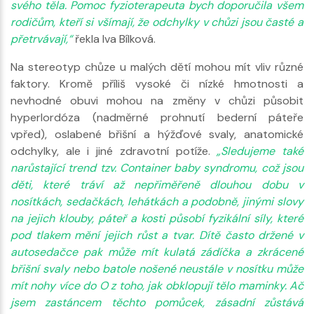
svého těla. Pomoc fyzioterapeuta bych doporučila všem
rodičům, kteří si všímají, že odchylky v chůzi jsou časté a
přetrvávají,“
řekla Iva Bílková.
Na stereotyp chůze u malých dětí mohou mít vliv různé
faktory. Kromě příliš vysoké či nízké hmotnosti a
nevhodné obuvi mohou na změny v chůzi působit
hyperlordóza (nadměrné prohnutí bederní páteře
vpřed), oslabené břišní a hýžďové svaly, anatomické
odchylky, ale i jiné zdravotní potíže.
„Sledujeme také
narůstající trend tzv. Container baby syndromu, což jsou
děti, které tráví až nepřiměřeně dlouhou dobu v
nosítkách, sedačkách, lehátkách a podobně, jinými slovy
na jejich klouby, páteř a kosti působí fyzikální síly, které
pod tlakem mění jejich růst a tvar. Dítě často držené v
autosedačce pak může mít kulatá zádíčka a zkrácené
břišní svaly nebo batole nošené neustále v nosítku může
mít nohy více do O z toho, jak obklopují tělo maminky. Ač
jsem zastáncem těchto pomůcek, zásadní zůstává