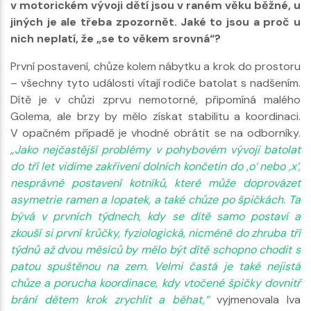
v motorickém vývoji dětí jsou v raném věku běžné, u
jiných je ale třeba zpozornět. Jaké to jsou a proč u
nich neplatí, že „se to věkem srovná“?
První postavení, chůze kolem nábytku a krok do prostoru
– všechny tyto události vítají rodiče batolat s nadšením.
Dítě je v chůzi zprvu nemotorné, připomíná malého
Golema, ale brzy by mělo získat stabilitu a koordinaci.
V opačném případě je vhodné obrátit se na odborníky.
„Jako nejčastější problémy v pohybovém vývoji batolat
do tří let vidíme zakřivení dolních končetin do ‚o‘ nebo ‚x‘,
nesprávné postavení kotníků, které může doprovázet
asymetrie ramen a lopatek, a také chůze po špičkách. Ta
bývá v prvních týdnech, kdy se dítě samo postaví a
zkouší si první krůčky, fyziologická, nicméně do zhruba tří
týdnů až dvou měsíců by mělo být dítě schopno chodit s
patou spuštěnou na zem. Velmi častá je také nejistá
chůze a porucha koordinace, kdy vtočené špičky dovnitř
brání dětem krok zrychlit a běhat,“
vyjmenovala Iva