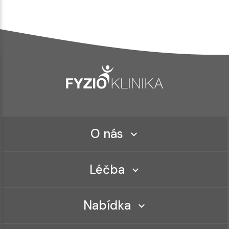
O nás
Léčba
Nabídka