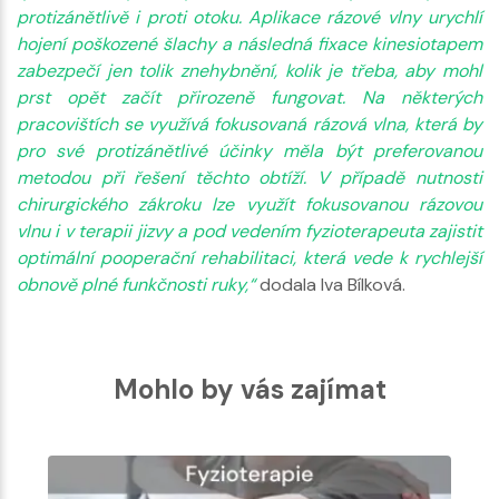
protizánětlivě i proti otoku. Aplikace rázové vlny urychlí
hojení poškozené šlachy a následná fixace kinesiotapem
zabezpečí jen tolik znehybnění, kolik je třeba, aby mohl
prst opět začít přirozeně fungovat. Na některých
pracovištích se využívá fokusovaná rázová vlna, která by
pro své protizánětlivé účinky měla být preferovanou
metodou při řešení těchto obtíží. V případě nutnosti
chirurgického zákroku lze využít fokusovanou rázovou
vlnu i v terapii jizvy a pod vedením fyzioterapeuta zajistit
optimální pooperační rehabilitaci, která vede k rychlejší
obnově plné funkčnosti ruky,“
dodala Iva Bílková.
Mohlo by vás zajímat