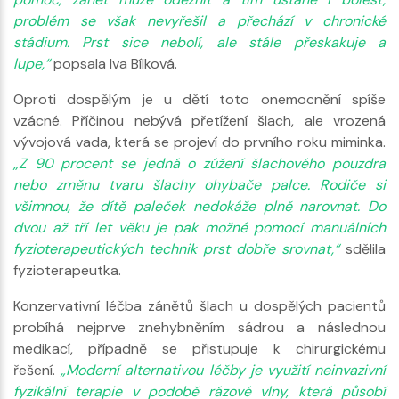
problém se však nevyřešil a přechází v chronické
stádium. Prst sice nebolí, ale stále přeskakuje a
lupe,“
popsala Iva Bílková.
Oproti dospělým je u dětí toto onemocnění spíše
vzácné. Příčinou nebývá přetížení šlach, ale vrozená
vývojová vada, která se projeví do prvního roku miminka.
„Z 90 procent se jedná o zúžení šlachového pouzdra
nebo změnu tvaru šlachy ohybače palce. Rodiče si
všimnou, že dítě paleček nedokáže plně narovnat. Do
dvou až tří let věku je pak možné pomocí manuálních
fyzioterapeutických technik prst dobře srovnat,“
sdělila
fyzioterapeutka.
Konzervativní léčba zánětů šlach u dospělých pacientů
probíhá nejprve znehybněním sádrou a následnou
medikací, případně se přistupuje k chirurgickému
řešení.
„Moderní alternativou léčby je využití neinvazivní
fyzikální terapie v podobě rázové vlny, která působí