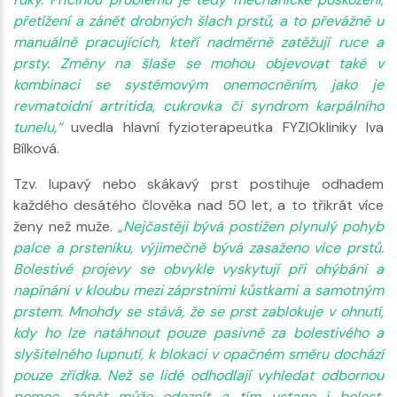
přetížení a zánět drobných šlach prstů, a to převážně u
manuálně pracujících, kteří nadměrně zatěžují ruce a
prsty. Změny na šlaše se mohou objevovat také v
kombinaci se systémovým onemocněním, jako je
revmatoidní artritida, cukrovka či syndrom karpálního
tunelu,“
uvedla hlavní fyzioterapeutka FYZIOkliniky Iva
Bílková.
Tzv. lupavý nebo skákavý prst postihuje odhadem
každého desátého člověka nad 50 let, a to třikrát více
ženy než muže.
„Nejčastěji bývá postižen plynulý pohyb
palce a prsteníku, výjimečně bývá zasaženo více prstů.
Bolestivé projevy se obvykle vyskytují při ohýbání a
napínání v kloubu mezi záprstními kůstkami a samotným
prstem. Mnohdy se stává, že se prst zablokuje v ohnutí,
kdy ho lze natáhnout pouze pasivně za bolestivého a
slyšitelného lupnutí, k blokaci v opačném směru dochází
pouze zřídka. Než se lidé odhodlají vyhledat odbornou
pomoc, zánět může odeznít a tím ustane i bolest,