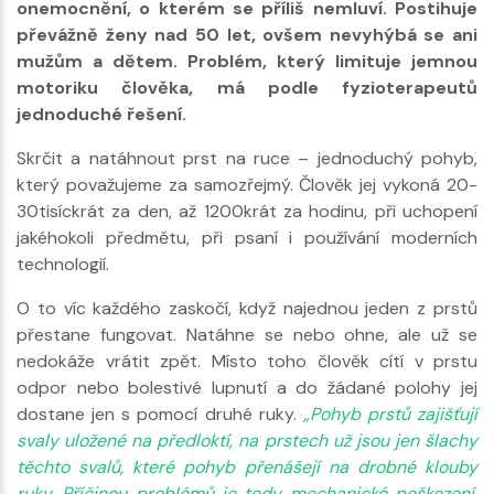
onemocnění, o kterém se příliš nemluví. Postihuje
převážně ženy nad 50 let, ovšem nevyhýbá se ani
mužům a dětem. Problém, který limituje jemnou
motoriku člověka, má podle fyzioterapeutů
jednoduché řešení.
Skrčit a natáhnout prst na ruce – jednoduchý pohyb,
který považujeme za samozřejmý. Člověk jej vykoná 20-
30tisíckrát za den, až 1200krát za hodinu, při uchopení
jakéhokoli předmětu, při psaní i používání moderních
technologií.
O to víc každého zaskočí, když najednou jeden z prstů
přestane fungovat. Natáhne se nebo ohne, ale už se
nedokáže vrátit zpět. Místo toho člověk cítí v prstu
odpor nebo bolestivé lupnutí a do žádané polohy jej
dostane jen s pomocí druhé ruky.
„Pohyb prstů zajišťují
svaly uložené na předloktí, na prstech už jsou jen šlachy
těchto svalů, které pohyb přenášejí na drobné klouby
ruky. Příčinou problémů je tedy mechanické poškození,