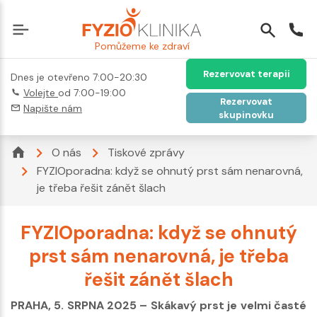
Pomůžeme ke zdraví
Rezervovat terapii
Dnes je otevřeno 7:00-20:30
Volejte
od 7:00-19:00
Rezervovat
Napište nám
skupinovku
O nás
Tiskové zprávy
FYZIOporadna: když se ohnutý prst sám nenarovná,
je třeba řešit zánět šlach
FYZIOporadna: když se ohnutý
prst sám nenarovná, je třeba
řešit zánět šlach
PRAHA, 5. SRPNA 2025 – Skákavý prst je velmi časté