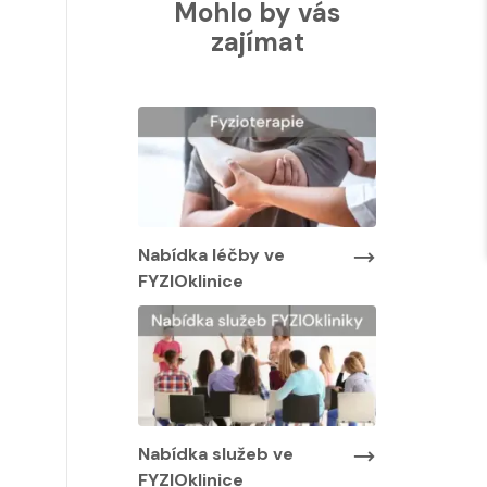
Mohlo by vás
zajímat
Nabídka lé
FYZIOklinic
y ve
Nabídka léčby ve
FYZIOklinice
Nabídka služeb ve
FYZIOklinice