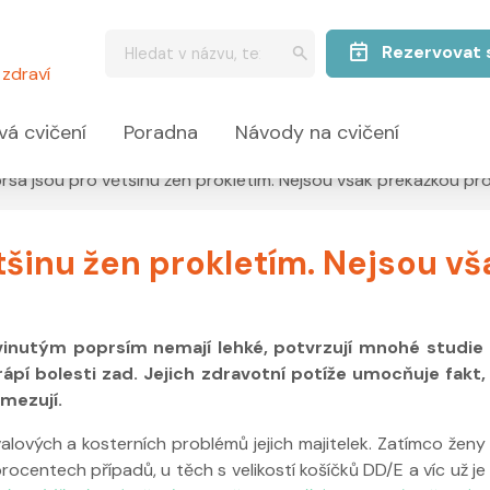
Rezervovat 
zdraví
vá cvičení
Poradna
Návody na cvičení
prsa jsou pro většinu žen prokletím. Nejsou však překážkou p
tšinu žen prokletím. Nejsou v
inutým poprsím nemají lehké, potvrzují mnohé studie –
rápí bolesti zad. Jejich zdravotní potíže umocňuje fakt,
mezují.
svalových a kosterních problémů jejich majitelek. Zatímco ženy
procentech případů, u těch s velikostí košíčků DD/E a víc už je