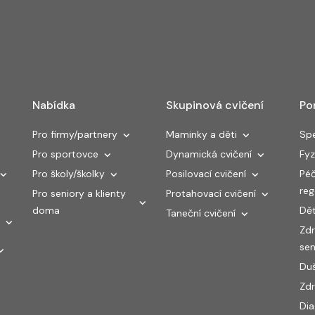
Nabídka
Skupinová cvičení
Po
Pro firmy/partnery
Maminky a děti
Spe
Pro sportovce
Dynamická cvičení
Fyz
Pro školy/školky
Posilovací cvičení
Péč
re
Pro seniory a klienty
Protahovací cvičení
doma
Dět
Taneční cvičení
Zdr
sen
Duš
Zdr
Di