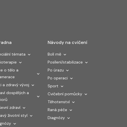
radna
Návody na cvičení
ciální témata
Bolí mě
ioterapie
Posílení/stabilizace
e o tělo a
Po úrazu
generace
Po operaci
i a zdravý vývoj
Sport
aví dospělých a
Cvičební pomůcky
iorů
Těhotenství
evní zdraví
Raná péče
avý životní styl
Diagnózy
agnózy