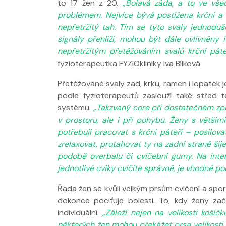
to 17 žen z 20.
„Bolavá záda, a to ve vš
problémem. Nejvíce bývá postižena krční a hr
nepřetržitý tah. Tím se tyto svaly jednodu
signály přehlíží, mohou být dále ovlivněny i
nepřetržitým přetěžováním svalů krční páte
fyzioterapeutka FYZIOkliniky Iva Bílková.
Přetěžované svaly zad, krku, ramen i lopatek 
podle fyzioterapeutů zaslouží také střed t
Nabídka léčby
systému.
„Takzvaný core při dostatečném zp
FYZIOklinice
v prostoru, ale i při pohybu. Ženy s větší
potřebují pracovat s krční páteří – posilov
zrelaxovat, protahovat ty na zadní straně šíj
podobě overbalu či cvičební gumy. Na inter
jednotlivé cviky cvičíte správně, je vhodné po
Řada žen se kvůli velkým prsům cvičení a spo
dokonce pociťuje bolesti. To, kdy ženy začí
individuální.
„Záleží nejen na velikosti košíč
některých žen mohou překážet prsa velikosti D,