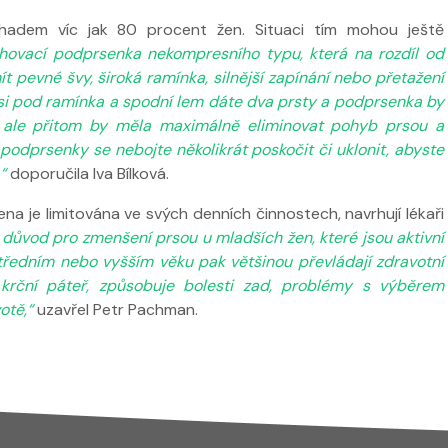
adem víc jak 80 procent žen. Situaci tím mohou ještě
ahovací podprsenka nekompresního typu, která na rozdíl od
pevné švy, široká ramínka, silnější zapínání nebo přetažení
e si pod ramínka a spodní lem dáte dva prsty a podprsenka by
, ale přitom by měla maximálně eliminovat pohyb prsou a
podprsenky se nebojte několikrát poskočit či uklonit, abyste
“
doporučila Iva Bílková.
žena je limitována ve svých denních činnostech, navrhují lékaři
í důvod pro zmenšení prsou u mladších žen, které jsou aktivní
středním nebo vyšším věku pak většinou převládají zdravotní
rční páteř, způsobuje bolesti zad, problémy s výběrem
otě,“
uzavřel Petr Pachman.