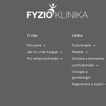
O nás
Léčba
Kdo jsme
Fyzioterapie
Jak to u nás funguje
Masáže
Pro veřejnost/média
Estetika a kosmetika
Lymfodrenáže
Urologie a
gynekologie
Regenerace a hojení