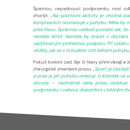
Špatnou, nepadnoucí podprsenku nosí odh
zhoršit.
„Na sportovní aktivity je vhodná st
kompresních neomezuje v pohybu. Měla by mít 
přes hlavu. Správnou velikost poznáte tak, ž
neměla škrtit. Neměla by bránit v dýchání
zajišťovat jim potřebnou podporu. Při výběru 
věděly, jak se v ní budete cítit během pohybu,
Pokud bolesti zad, šíje či hlavy přetrvávají a 
chirurgické zmenšení prsou.
„Sport je častějš
a prsa je při pohybu omezují. U klientek ve 
důvody – nadměrná váha prsou zatěžuje k
podprsenky i celkový diskomfort v běžném živ