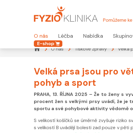
Pomůžeme ke 
O nás
Léčba
Nabídka
Skupino
E-shop
O nás
Tiskové zprávy
Velká 
Velká prsa jsou pro vě
pohyb a sport
PRAHA, 13. ŘÍJNA 2025 – Že to ženy s vyv
procent žen s velkými prsy uvádí, že je t
sportu a své pohybové aktivity vědomě o
S velikostí košíčků se úměrně zvyšuje riziko 
s velikostí B uvádějí bolesti zad pouze v pěti 