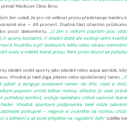
, primář Medicom Clinic Brno.
ých žen uvádí, že pro ně velikost prsou představuje bariéru k
to výrazně více — 46 procent. Značná část účastnic průzkumu
ebo pocit diskomfortu.
„U žen s velkým poprsím jsou vždy
či sporty kontaktní. V dnešní době ale existují velmi kvalitní
nout k hrudníku a při doskocích, běhu nebo nárazu znemožnit
udní svaly a měkké tkáně prsou. Není proto důvod se pohybu
rsy ideální vodní sporty jako plavání nebo aqua aerobik, kdy
sou. Vhodná je také jóga, pilates nebo společenský tanec.
„V
ná páteř a koriguje postavení ramen do šíře, vzad a dolů.
elkým poprsím určitě běhat mohou, důležitý je však právě
í potřebný komfort, snižuje namáhání citlivé vazivové tkáně
h ňader. Vhodná sportovní podprsenka také může zabránit
čínejte postupně – nejprve si zvykněte na rychlou chůzi,
i s během) a až poté přejděte na ‚regulérní‘ běh,“
sdělila Iva