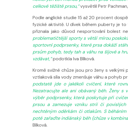
celkové těžiště prsou,“
vysvětlil Petr Pachman
Podle anglické studie 15 až 20 procent dospěl
fyzické aktivitě. U dívek během puberty je 
přiznala jako důvod nesportování bolest n
problematičtější sporty s větší mírou poskoků 
sportovní podprsenky, které prsa dokáží stáh
prsům pohyb, tedy tah a váhu na šíjové a hr
vzdávat,“
podotkla Iva Bílková.
Kromě svižné chůze jsou pro ženy s velkými p
vztlaková síla vody zmenšuje váhu a pohyb pr
podstatě jde o jakékoli cvičení, které rov
Nezatracujte ale ani obávaný běh. Ženy s v
výběr podprsenky, která poskytuje při cvičen
prsou a zamezuje vzniku strií či povislýc
nechtěným oděrkám či otlakům. S běháním za
poté zařaďte indiánský běh (chůze v kombinac
Bílková.