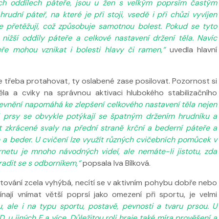
ech oddílech páteře, jsou u žen s velkým poprsím častým
udní páteř, na které je při stoji, vsedě i při chůzi vyvíjen
še přetěžují, což způsobuje samotnou bolest. Pokud se tyto
 nižší oddíly páteře a celkové nastavení držení těla. Navíc
ře mohou vznikat i bolesti hlavy či ramen,“
uvedla
hlavní
je třeba protahovat, ty oslabené zase posilovat. Pozornost si
ěla a cviky na správnou aktivaci hlubokého stabilizačního
 ve
Nabídka léčby ve
evnění napomáhá ke zlepšení celkového nastavení těla nejen
FYZIOklinice
Nabídka léčb
mi prsy se obvykle potýkají se špatným držením hrudníku a
FYZIOklinice
at zkrácené svaly na přední straně krční a bederní páteře a
e a beder. U cvičení lze využít různých cvičebních pomůcek v
netu je mnoho návodných videí, ale nemáte-li jistotu, zda
radit se s odborníkem,“
popsala Iva Bílková.
rtování zcela vyhýbá, necítí se v aktivním pohybu dobře nebo
nají vnímat větší poprsí jako omezení při sportu, je velmi
ku, ale i na typu sportu, postavě, pevnosti a tvaru prsou. U
 u jiných E a více. Důležitou roli hraje také míra prověšení a