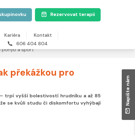
skupinovku
Rezervovat terapii
Kariéra
Kontakt
606 404 804
ro pohyb a sport
šak překážkou pro
Napište nám
 trpí vyšší bolestivostí hrudníku a až 85
 že se kvůli studu či diskomfortu vyhýbají