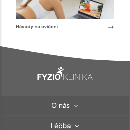
Návody na cvičení
O nás
Léčba