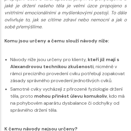
jaké je držení našeho těla je velmi úzce propojeno s
vnitřními emocionálními a myšlenkovými postoji. To dále
ovlivňuje to, jak se cítíme zdraví nebo nemocní a jak o
sobě přemýšlíme.
Komu jsou určeny a čemu slouží návody níže:
Návody níže jsou určeny pro klienty,
kteří již mají s
Alexandrovou technikou zkušenosti
, nicméně v
rámci precizního provedení cviku potřebují zopakovat
zásady správného provedení jednotlivých cviků.
Samotné cviky vycházejí z přirozené fyziologie držení
těla, proto
mohou přinést úlevu komukoliv
, kdo má
na pohybovém aparátu dysbalance či odchylky od
správného držení těla.
K čemu návody nejsou určeny?