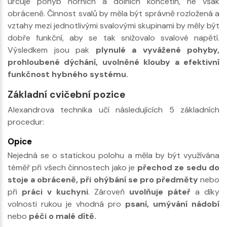
určuje pohyb horních a dolních končetin, ne však
obráceně. Činnost svalů by měla být správně rozložená a
vztahy mezi jednotlivými svalovými skupinami by měly být
dobře funkční, aby se tak snižovalo svalové napětí.
Výsledkem jsou pak
plynulé a vyvážené pohyby,
prohloubené dýchání, uvolněné klouby a efektivní
funkčnost hybného systému.
Základní cvičební pozice
Alexandrova technika učí následujících 5 základních
procedur:
Opice
Nejedná se o statickou polohu a měla by být využívána
téměř při všech činnostech jako je
přechod ze sedu do
stoje a obráceně, při ohýbání se pro předměty
nebo
při
práci v kuchyni
. Zároveň
uvolňuje páteř
a díky
volnosti rukou je vhodná pro
psaní, umývání nádobí
nebo
péči o malé dítě.