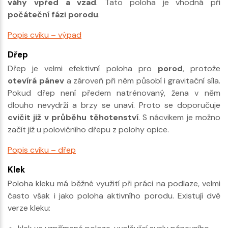
váhy vpřed a vzad
. Tato poloha je vhodná při
počáteční fázi porodu
.
Popis cviku – výpad
Dřep
Dřep je velmi efektivní poloha pro
porod
, protože
otevírá pánev
a zároveň při něm působí i gravitační síla.
Pokud dřep není předem natrénovaný, žena v něm
dlouho nevydrží a brzy se unaví. Proto se doporučuje
cvičit již v průběhu těhotenství
. S nácvikem je možno
začít již u polovičního dřepu z polohy opice.
Popis cviku – dřep
Klek
Poloha kleku má běžné využití při práci na podlaze, velmi
často však i jako poloha aktivního porodu. Existují dvě
verze kleku: