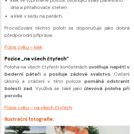
klek ve vzpřímené poloze, uvolňující svaly pánevního
dna a přitahovače stehen
a klek v sedu na patách.
Procvičování těchto poloh se doporučuje jako dobrá
předporodní příprava.
Popis cviku – klek
Pozice „na všech čtyřech“
Poloha na všech čtyřech končetinách
uvolňuje napětí v
bederní páteři
a
posiluje zádové svalstvo
. Cvičení
úklonů a otáčení v této poloze
pomáhá odstranit
bolesti zad
. Využívá se také jako
úlevová poloha při
porodu
.
Popis cviku – na všech čtyřech
Ilustrační fotografie: