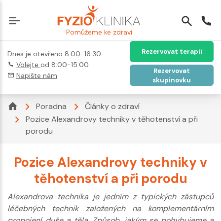
Pomůžeme ke zdraví
Rezervovat terapii
Dnes je otevřeno 8:00-16:30
Volejte
od 8:00-15:00
Rezervovat
Napište nám
skupinovku
Poradna
Články o zdraví
Pozice Alexandrovy techniky v těhotenství a při
porodu
Pozice Alexandrovy techniky v
těhotenství a při porodu
Alexandrova technika je jedním z typických zástupců
léčebných technik založených na komplementárním
propojení duše a těla. Způsob, jakým se pohybujeme a