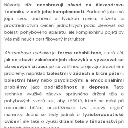
Návody níže
nenahrazují návod na Alexandrovu
techniku v celé jeho komplexnosti
. Podobně jako má
jóga svou duchovní a fyzickou rovinu, můžete si
prostřednictvím cvičení jednotlivých pozic ulevovat od
bolesti pohybového aparátu, ale komplexnímu pojetí by
Vás měl naučit certifikovaný instruktor.
Alexandrova technika
je
forma rehabilitace
, která učí,
jak se zbavit zakořeněných zlozvyků a vyvarovat se
stresových situací
, jež se většinou projevují zdravotními
problémy, například
bolestmi v zádech a krční páteři,
bolestmi hlavy
nebo
psychickými a emocionálními
problémy
jako
podrážděnost
a
deprese
. Tato
technika využívá nácviky správného držení těla a
pohybových vzorů tak, aby těžiště, které se mění při
rostoucím bříšku, nezatěžovalo tzv. „osový orgán“
maminky. Jedná se tedy jednak o
fyzioterapeutické
cvičení
, ale také o výuku
držení těla v těhotenství
při