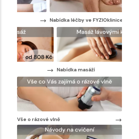
Nabídka léčby ve FYZIOklinice
Nabíd
Nabíd
Nabídka masáží
Vše o rázové vlně