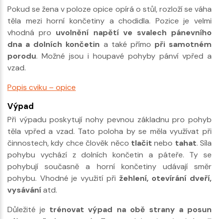
Pokud se žena v poloze opice opírá o stůl, rozloží se váha
těla mezi horní končetiny a chodidla. Pozice je velmi
vhodná pro
uvolnění napětí ve svalech pánevního
dna
a dolních končetin
a také přímo
při samotném
porodu
. Možné jsou i houpavé pohyby pánví vpřed a
vzad.
Popis cviku – opice
Výpad
Při výpadu poskytují nohy pevnou základnu pro pohyb
těla vpřed a vzad. Tato poloha by se měla využívat při
činnostech, kdy chce člověk něco
tlačit
nebo
tahat
. Síla
pohybu vychází z dolních končetin a páteře. Ty se
pohybují současně a horní končetiny udávají směr
pohybu. Vhodné je využití při
žehlení, otevírání dveří,
vysávání
atd.
Důležité je
trénovat výpad na obě strany
a posun