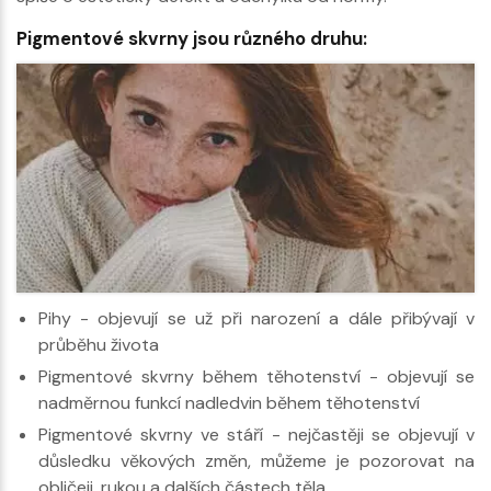
Pigmentové skvrny jsou různého druhu:
Pihy - objevují se už při narození a dále přibývají v
průběhu života
Pigmentové skvrny během těhotenství - objevují se
nadměrnou funkcí nadledvin během těhotenství
Pigmentové skvrny ve stáří - nejčastěji se objevují v
důsledku věkových změn, můžeme je pozorovat na
obličeji, rukou a dalších částech těla