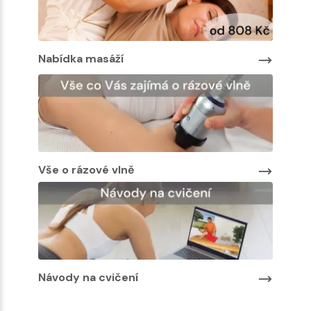
Nabídka masáží
Nabíd
Vše o rázové vlně
Návody na cvičení