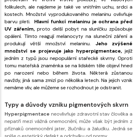
folikulech, ale najdeme je také ve vnitřním uchu, srdci a
kostech. Množství vyprodukovaného melaninu ovlivňuje
barvu pleti.
Hlavní funkcí melaninu je ochrana před
UV zářením,
proto delší pobyt na sluníčku způsobuje
opálení. Tímto reagují melanocyty na sluneční záření a
produkují větší množství melaninu.
Jeho zvýšené
množství se projevuje jako hyperpigmentace,
jejíž
jedním z typů jsou nepopulární stařecké skvrny. Oproti
tomu mateřská znaménka se na lidském těle objeví hned
po narození nebo během života. Některá zůstanou
navždy, jiná sama zmizí po několika letech. Na jejich vznik
nemáme vliv, ale můžeme se rozhodnout je odstranit.
Typy a důvody vzniku pigmentových skvrn
Hyperpigmentace
neovlivňuje zdravotní stav člověka a
nepatří mezi vážná onemocnění, může však být jedním z
příznaků onemocnění jater, žlučníku a žaludku. Jedná se
spíše o estetický defekt a odchylku od normy.