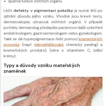
špatná funkce vnitřních orgánů
Léčit
defekty v pigmentaci pokožky
je nutné léči po
zjištění důvodu jejího vzniku. Vhodné jsou krevní testy,
dermatoskopie, ultrazvuk vnitřních orgánů. V případě
potřeby dermatolog předepíše pacientovi další vyšetření
endokrinologem, gastroenterologem nebo gynekologem.
Také se dá hyperpigmentace řešit pomocí
kosmetických
procedur
(např.
mikrojehličkování
, chemický peeling) a
kosmetických produktů (séra s vitamínem C, bělící
krémy).
Typy a důvody vzniku mateřských
znamének