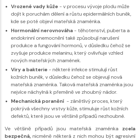
Vrozené vady kůže
- v procesu vývoje plodu může
dojít k poruchám dělení a růstu epidermálních buněk,
kde se poté objeví mateřská znaménka.
Hormonální nerovnováha
- těhotenství, puberta a
endokrinní onemocnění také způsobují narušení
produkce a fungování hormonů, v důsledku čehož se
zvyšuje produkce melaninu, který ovlivňuje vzhled
nových mateřských znamének.
Viry a bakterie
- některé infekce stimulují růst
kožních buněk, v důsledku čehož se objevují nová
mateřská znaménka. Taková mateřská znaménka jsou
nejvíce náchylná k přeměně ve zhoubný nádor.
Mechanická poranění
- zánětlivý proces, který
pokrývá všechny vrstvy kůže, stimuluje růst kožních
defektů, které jsou ve většině případů nezhoubné.
Ve většině případů jsou mateřská znaménka
zcela
bezpečná,
nicméně některá z nich mohou být agresivní