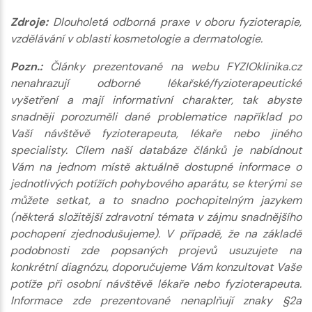
Zdroje:
Dlouholetá odborná praxe v oboru fyzioterapie,
vzdělávání v oblasti kosmetologie a dermatologie.
Pozn.:
Články prezentované na webu FYZIOklinika.cz
nenahrazují odborné lékařské/fyzioterapeutické
vyšetření a mají informativní charakter, tak abyste
snadněji porozuměli dané problematice například po
Vaší návštěvě fyzioterapeuta, lékaře nebo jiného
specialisty. Cílem naší databáze článků je nabídnout
Vám na jednom místě aktuálně dostupné informace o
jednotlivých potížích pohybového aparátu, se kterými se
můžete setkat, a to snadno pochopitelným jazykem
(některá složitější zdravotní témata v zájmu snadnějšího
pochopení zjednodušujeme). V případě, že na základě
podobnosti zde popsaných projevů usuzujete na
konkrétní diagnózu, doporučujeme Vám konzultovat Vaše
potíže při osobní návštěvě lékaře nebo fyzioterapeuta.
Informace zde prezentované nenaplňují znaky §2a