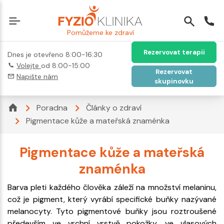
Pomůžeme ke zdraví
Rezervovat terapii
Dnes je otevřeno 8:00-16:30
Volejte
od 8:00-15:00
Rezervovat
Napište nám
skupinovku
Poradna
Články o zdraví
Pigmentace kůže a mateřská znaménka
Pigmentace kůže a mateřská
znaménka
Barva pleti každého člověka záleží na množství melaninu,
což je pigment, který vyrábí specifické buňky nazývané
melanocyty. Tyto pigmentové buňky jsou roztroušené
především ve vrchní vrstvě pokožky, ve vlasových