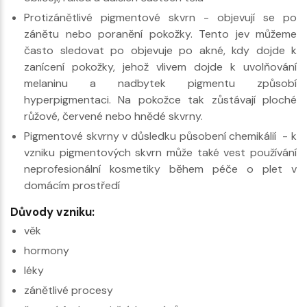
Protizánětlivé pigmentové skvrn - objevují se po
zánětu nebo poranění pokožky. Tento jev můžeme
často sledovat po objevuje po akné, kdy dojde k
zanícení pokožky, jehož vlivem dojde k uvolňování
melaninu a nadbytek pigmentu způsobí
hyperpigmentaci. Na pokožce tak zůstávají ploché
růžové, červené nebo hnědé skvrny.
Pigmentové skvrny v důsledku působení chemikálií - k
vzniku pigmentových skvrn může také vest používání
neprofesionální kosmetiky během péče o plet v
domácím prostředí
Důvody vzniku:
věk
hormony
léky
zánětlivé procesy