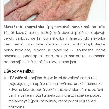
Mateřská znaménka
(pigmentové névy) má na těle
téměř každý, ale ne každý zná důvod, proč se objevují.
Jejich velikost se liší od několika milimetrů do několika
centimetrů. Jsou také různého tvaru. Mohou být hladké
nebo hrbolaté, ploché a vypouklé. V současné době
neexistuje pochopení toho, odkud mateřská znaménka
pocházejí, ale některé faktory známé jsou.
Důvody vzniku:
UV záření
- nejčastěji po letní dovolené se na těle
objevuje nejen opálení, ale i nová mateřská znaménka.
Když na kůži dopadá velké množství slunečního záření,
vzniká velké množství melatoninu a zvyšuje se počet
melanocytů (jsou to buňky, které produkují tento
hormon).