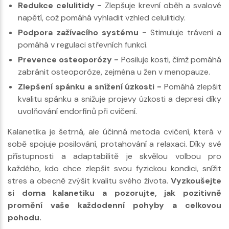
Redukce celulitidy -
Zlepšuje krevní oběh a svalové
napětí, což pomáhá vyhladit vzhled celulitidy.
Podpora zažívacího systému -
Stimuluje trávení a
pomáhá v regulaci střevních funkcí.
Prevence osteoporózy -
Posiluje kosti, čímž pomáhá
zabránit osteoporóze, zejména u žen v menopauze.
Zlepšení spánku a snížení úzkosti -
Pomáhá zlepšit
kvalitu spánku a snižuje projevy úzkosti a depresi díky
uvolňování endorfinů při cvičení.
Kalanetika je šetrná, ale účinná metoda cvičení, která v
sobě spojuje posilování, protahování a relaxaci. Díky své
přístupnosti a adaptabilitě je skvělou volbou pro
každého, kdo chce zlepšit svou fyzickou kondici, snížit
stres a obecně zvýšit kvalitu svého života.
Vyzkoušejte
si doma kalanetiku a pozorujte, jak pozitivně
promění vaše každodenní pohyby a celkovou
pohodu.