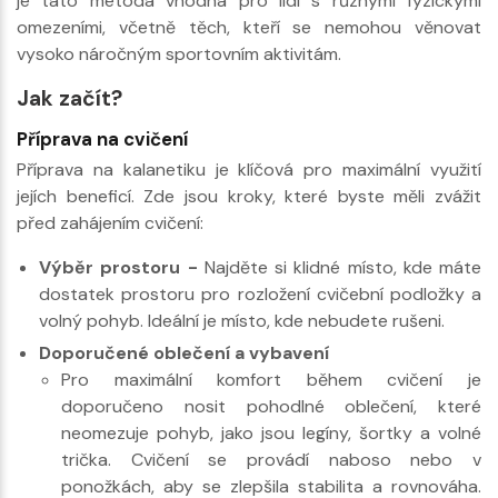
je tato metoda vhodná pro lidi s různými fyzickými
omezeními, včetně těch, kteří se nemohou věnovat
vysoko náročným sportovním aktivitám.
Jak začít?
Příprava na cvičení
Příprava na kalanetiku je klíčová pro maximální využití
jejích beneficí. Zde jsou kroky, které byste měli zvážit
před zahájením cvičení:
Výběr prostoru -
Najděte si klidné místo, kde máte
dostatek prostoru pro rozložení cvičební podložky a
volný pohyb. Ideální je místo, kde nebudete rušeni.
Doporučené oblečení a vybavení
Pro maximální komfort během cvičení je
doporučeno nosit pohodlné oblečení, které
neomezuje pohyb, jako jsou legíny, šortky a volné
trička. Cvičení se provádí naboso nebo v
ponožkách, aby se zlepšila stabilita a rovnováha.