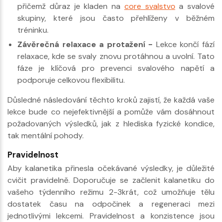
přičemž důraz je kladen na
core svalstvo
a svalové
skupiny, které jsou často přehlíženy v běžném
tréninku.
Závěrečná relaxace a protažení -
Lekce končí fází
relaxace, kde se svaly znovu protáhnou a uvolní. Tato
fáze je klíčová pro prevenci svalového napětí a
podporuje celkovou flexibilitu.
Důsledné následování těchto kroků zajistí, že každá vaše
lekce bude co nejefektivnější a pomůže vám dosáhnout
požadovaných výsledků, jak z hlediska fyzické kondice,
tak mentální pohody.
Pravidelnost
Aby kalanetika přinesla očekávané výsledky, je důležité
cvičit pravidelně. Doporučuje se začlenit kalanetiku do
vašeho týdenního režimu 2-3krát, což umožňuje tělu
dostatek času na odpočinek a regeneraci mezi
jednotlivými lekcemi. Pravidelnost a konzistence jsou