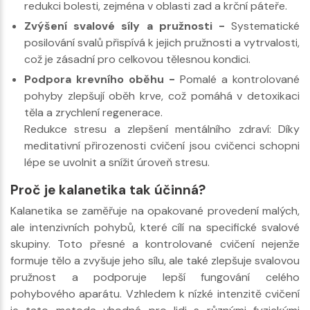
redukci bolesti, zejména v oblasti zad a krční páteře.
Zvýšení svalové síly a pružnosti -
Systematické
posilování svalů přispívá k jejich pružnosti a vytrvalosti,
což je zásadní pro celkovou tělesnou kondici.
Podpora krevního oběhu -
Pomalé a kontrolované
pohyby zlepšují oběh krve, což pomáhá v detoxikaci
těla a zrychlení regenerace.
Redukce stresu a zlepšení mentálního zdraví: Díky
meditativní přirozenosti cvičení jsou cvičenci schopni
lépe se uvolnit a snížit úroveň stresu.
Proč je kalanetika tak účinná?
Kalanetika se zaměřuje na opakované provedení malých,
ale intenzivních pohybů, které cílí na specifické svalové
skupiny. Toto přesné a kontrolované cvičení nejenže
formuje tělo a zvyšuje jeho sílu, ale také zlepšuje svalovou
pružnost a podporuje lepší fungování celého
pohybového aparátu. Vzhledem k nízké intenzitě cvičení