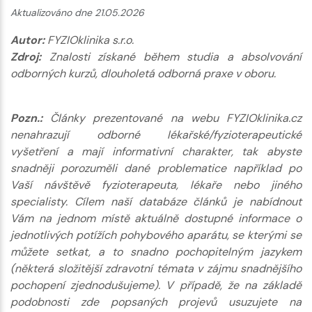
Aktualizováno dne 21.05.2026
Autor:
FYZIOklinika s.r.o.
Zdroj:
Znalosti získané během studia a absolvování
odborných kurzů, dlouholetá odborná praxe v oboru.
Pozn.:
Články prezentované na webu FYZIOklinika.cz
nenahrazují odborné lékařské/fyzioterapeutické
vyšetření a mají informativní charakter, tak abyste
snadněji porozuměli dané problematice například po
Vaší návštěvě fyzioterapeuta, lékaře nebo jiného
specialisty. Cílem naší databáze článků je nabídnout
Vám na jednom místě aktuálně dostupné informace o
jednotlivých potížích pohybového aparátu, se kterými se
můžete setkat, a to snadno pochopitelným jazykem
(některá složitější zdravotní témata v zájmu snadnějšího
pochopení zjednodušujeme). V případě, že na základě
podobnosti zde popsaných projevů usuzujete na