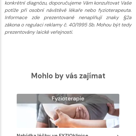
konkrétní diagnózu, doporučujeme Vám konzultovat Vaše
potíže při osobní návštěvě lékaře nebo fyzioterapeuta.
Informace zde prezentované nenaplňují znaky §2a
zákona o regulaci reklamy č. 40/1995 Sb. Mohou být tedy
prezentovány laické veřejnosti.
Mohlo by vás zajímat
Nabídka léčby ve FYZIOklinice
Nabíd