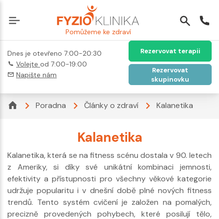
Pomůžeme ke zdraví
Rezervovat terapii
Dnes je otevřeno 7:00-20:30
Volejte
od 7:00-19:00
Rezervovat
Napište nám
skupinovku
Poradna
Články o zdraví
Kalanetika
Kalanetika
Kalanetika, která se na fitness scénu dostala v 90. letech
z Ameriky, si díky své unikátní kombinaci jemnosti,
efektivity a přístupnosti pro všechny věkové kategorie
udržuje popularitu i v dnešní době plné nových fitness
trendů. Tento systém cvičení je založen na pomalých,
precizně provedených pohybech, které posilují tělo,