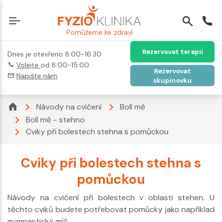
Pomůžeme ke zdraví
Rezervovat terapii
Dnes je otevřeno 8:00-16:30
Volejte
od 8:00-15:00
Rezervovat
Napište nám
skupinovku
Návody na cvičení
Bolí mě
Bolí mě - stehno
Cviky při bolestech stehna s pomůckou
Cviky při bolestech stehna s
pomůckou
Návody na cvičení při bolestech v oblasti stehen. U
těchto cviků budete potřebovat pomůcky jako například
gymnastický míč.