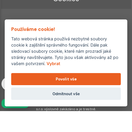
Používáme cookie!
Tato webová stránka používá nezbytné soubory
cookie k zajištění správného fungování. Dále pak
sledovací soubory cookie, které nám prozradí jaké
Ordinace roku
Rehabilitační ordinace
stránky navštěvujete. Tyto jsou však aktivovány až po
2. místo – 2017/2019
vašem potvrzení.
Vybrat
3. místo – 2018
Povolit vše
Copyright © 2011–2026 FYZIOklinika s.r.o.
Machkova 1642/2, Praha 4, Jižní Město – Chodov
Všechna práva vyhrazena. Jakékoliv užití obsahu či jeho částí
Odmítnout vše
včetně převzetí, šíření či dalšího zpřístupňování článků,
NAVÍC
fotografií, grafiky a videí veřejnosti je bez souhlasu FYZIOklinika
s.r.o. výslovně zakázáno a je trestné.
Partnerské weby:
hojeni.cz