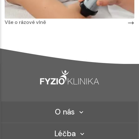
Vše o rázové vlně
O nás
Léčba