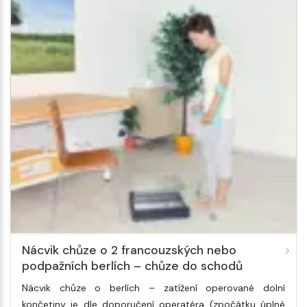
Nácvik chůze o 2 francouzských nebo
podpažních berlích – chůze do schodů
Nácvik chůze o berlích – zatížení operované dolní
končetiny je dle doporučení operatéra (zpočátku úplné