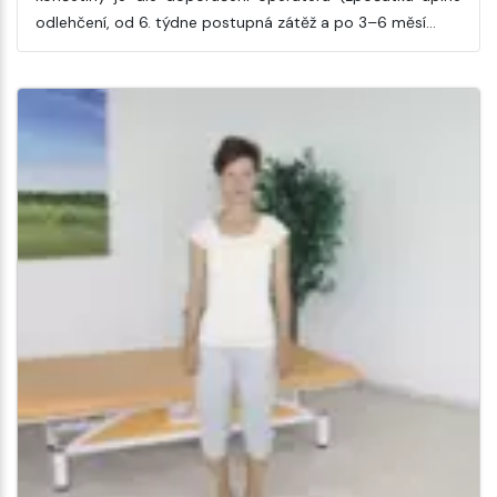
odlehčení, od 6. týdne postupná zátěž a po 3–6 měsí…