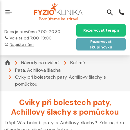
Pomůžeme ke zdraví
Rezervovat terapii
Dnes je otevřeno 7:00-20:30
Volejte
od 7:00-19:00
Rezervovat
Napište nám
skupinovku
Návody na cvičení
Bolí mě
Pata, Achillova šlacha
Cviky při bolestech paty, Achillovy šlachy s
pomůckou
Cviky při bolestech paty,
Achillovy šlachy s pomůckou
Trápí Vás bolesti paty a Achillovy šlachy? Zde najdete
návody na cvičení s pomůckoou.