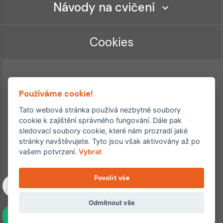
Návody na cvičení
Cookies
Používáme cookie!
Tato webová stránka používá nezbytné soubory
cookie k zajištění správného fungování. Dále pak
sledovací soubory cookie, které nám prozradí jaké
Ordinace roku
Rehabilitační ordinace
stránky navštěvujete. Tyto jsou však aktivovány až po
2. místo – 2017/2019
vašem potvrzení.
Vybrat
3. místo – 2018
Povolit vše
Copyright © 2011–2026 FYZIOklinika s.r.o.
Machkova 1642/2, Praha 4, Jižní Město – Chodov
Všechna práva vyhrazena. Jakékoliv užití obsahu či jeho částí
Odmítnout vše
včetně převzetí, šíření či dalšího zpřístupňování článků,
fotografií, grafiky a videí veřejnosti je bez souhlasu FYZIOklinika