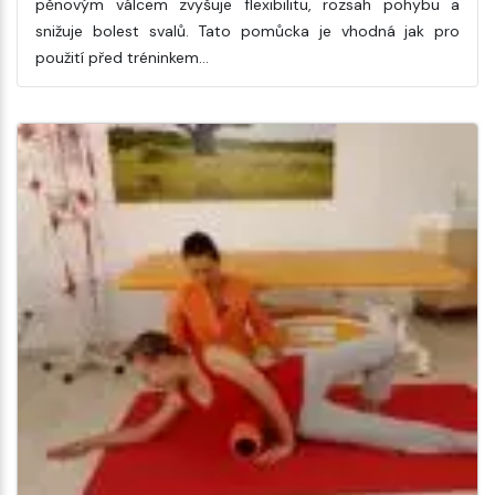
pěnovým válcem zvyšuje flexibilitu, rozsah pohybu a
snižuje bolest svalů. Tato pomůcka je vhodná jak pro
použití před tréninkem…