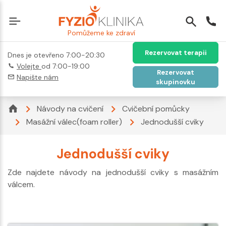
Pomůžeme ke zdraví
Rezervovat terapii
Dnes je otevřeno 7:00-20:30
Volejte
od 7:00-19:00
Rezervovat
Napište nám
skupinovku
Návody na cvičení
Cvičební pomůcky
Masážní válec(foam roller)
Jednodušší cviky
Jednodušší cviky
Zde najdete návody na jednodušší cviky s masážním
válcem.