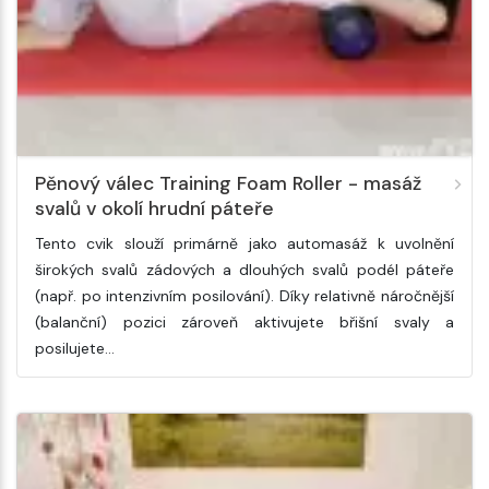
Pěnový válec Training Foam Roller - masáž
svalů v okolí hrudní páteře
Tento cvik slouží primárně jako automasáž k uvolnění
širokých svalů zádových a dlouhých svalů podél páteře
(např. po intenzivním posilování). Díky relativně náročnější
(balanční) pozici zároveň aktivujete břišní svaly a
posilujete…