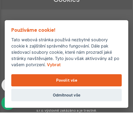
Používáme cookie!
Tato webová stránka používá nezbytné soubory
cookie k zajištění správného fungování. Dále pak
sledovací soubory cookie, které nám prozradí jaké
Ordinace roku
Rehabilitační ordinace
stránky navštěvujete. Tyto jsou však aktivovány až po
2. místo – 2017/2019
vašem potvrzení.
Vybrat
3. místo – 2018
Povolit vše
Copyright © 2011–2026 FYZIOklinika s.r.o.
Machkova 1642/2, Praha 4, Jižní Město – Chodov
Všechna práva vyhrazena. Jakékoliv užití obsahu či jeho částí
Odmítnout vše
včetně převzetí, šíření či dalšího zpřístupňování článků,
fotografií, grafiky a videí veřejnosti je bez souhlasu FYZIOklinika
s.r.o. výslovně zakázáno a je trestné.
Partnerské weby:
hojeni.cz