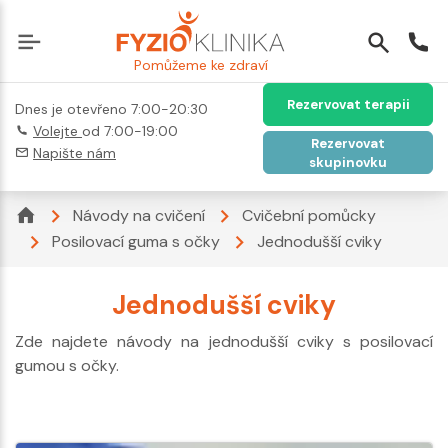
Pomůžeme ke zdraví
Rezervovat terapii
Dnes je otevřeno 7:00-20:30
Volejte
od 7:00-19:00
Rezervovat
Napište nám
skupinovku
Návody na cvičení
Cvičební pomůcky
Posilovací guma s očky
Jednodušší cviky
Jednodušší cviky
Zde najdete návody na jednodušší cviky s posilovací
gumou s očky.