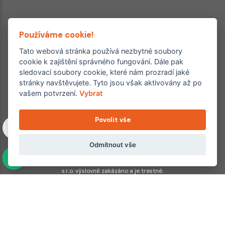
Používáme cookie!
Tato webová stránka používá nezbytné soubory
cookie k zajištění správného fungování. Dále pak
sledovací soubory cookie, které nám prozradí jaké
Ordinace roku
Rehabilitační ordinace
stránky navštěvujete. Tyto jsou však aktivovány až po
2. místo – 2017/2019
vašem potvrzení.
Vybrat
3. místo – 2018
Povolit vše
Copyright © 2011–2026 FYZIOklinika s.r.o.
Machkova 1642/2, Praha 4, Jižní Město – Chodov
Všechna práva vyhrazena. Jakékoliv užití obsahu či jeho částí
Odmítnout vše
včetně převzetí, šíření či dalšího zpřístupňování článků,
fotografií, grafiky a videí veřejnosti je bez souhlasu FYZIOklinika
s.r.o. výslovně zakázáno a je trestné.
Partnerské weby:
hojeni.cz