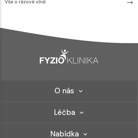
Vše o rázové vlně
O nás
Léčba
Nabídka