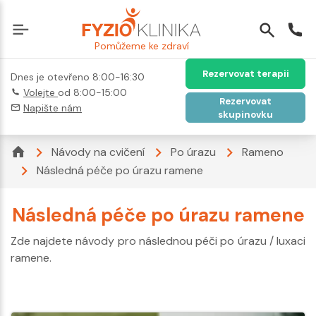
Pomůžeme ke zdraví
Rezervovat terapii
Dnes je otevřeno 8:00-16:30
Volejte
od 8:00-15:00
Rezervovat
Napište nám
skupinovku
Návody na cvičení
Po úrazu
Rameno
Následná péče po úrazu ramene
Následná péče po úrazu ramene
Zde najdete návody pro následnou péči po úrazu / luxaci
ramene.