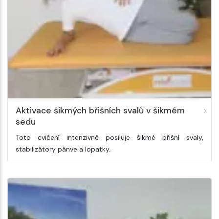
Aktivace šikmých břišních svalů v šikmém
sedu
Toto cvičení intenzivně posiluje šikmé břišní svaly,
stabilizátory pánve a lopatky.