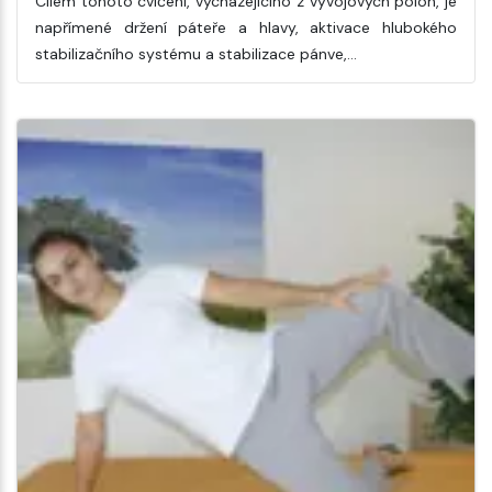
Cílem tohoto cvičení, vycházejícího z vývojových poloh, je
napřímené držení páteře a hlavy, aktivace hlubokého
stabilizačního systému a stabilizace pánve,…