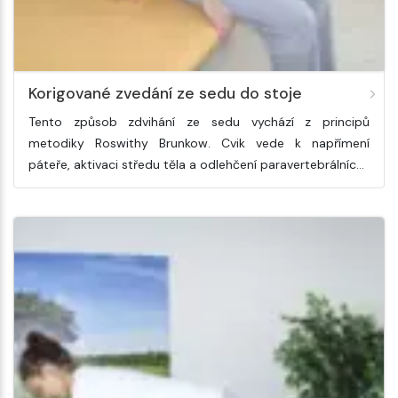
Korigované zvedání ze sedu do stoje
Tento způsob zdvihání ze sedu vychází z principů
metodiky Roswithy Brunkow. Cvik vede k napřímení
páteře, aktivaci středu těla a odlehčení paravertebrálníc…