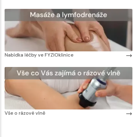
Nabídka léčby ve FYZIOklinice
Vše o rázové vlně