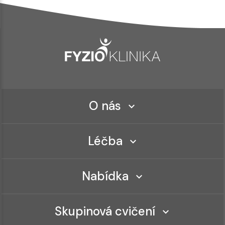
O nás
Léčba
Nabídka
Skupinová cvičení