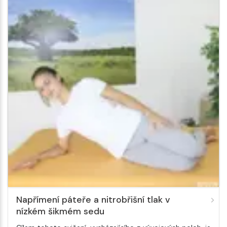
Napřímení páteře a nitrobřišní tlak v
nízkém šikmém sedu