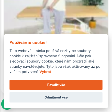
Používáme cookie!
Tato webová stránka používá nezbytné soubory
cookie k zajištění správného fungování. Dále pak
sledovací soubory cookie, které nám prozradí jaké
Cvičení pro posilování stabilizačního
stránky navštěvujete. Tyto jsou však aktivovány až po
vašem potvrzení.
Vybrat
systému ve stoji
Balanční cvičení pro správné držení těla a napřímení
Povolit vše
páteře vycházející z fyzioterapeutického konceptu
Roswithy Brunkow. Cvik je vhodný pro aktivaci hlubokého
Odmítnout vše
stabilizačního svalstva břicha, trupu i pánve. Dále získáte
či zlepšíte…