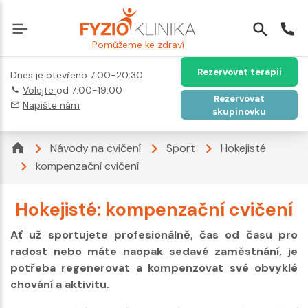
Pomůžeme ke zdraví
Rezervovat terapii
Dnes je otevřeno 7:00-20:30
Volejte
od 7:00-19:00
Rezervovat
Napište nám
skupinovku
Návody na cvičení
Sport
Hokejisté
kompenzační cvičení
Hokejisté: kompenzační cvičení
Ať už sportujete profesionálně, čas od času pro
radost nebo máte naopak sedavé zaměstnání, je
potřeba regenerovat a kompenzovat své obvyklé
chování a aktivitu.