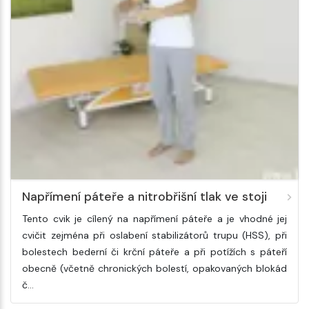
Napřímení páteře a nitrobřišní tlak ve stoji
Tento cvik je cílený na napřímení páteře a je vhodné jej
cvičit zejména při oslabení stabilizátorů trupu (HSS), při
bolestech bederní či krční páteře a při potížích s páteří
obecně (včetně chronických bolestí, opakovaných blokád
č…