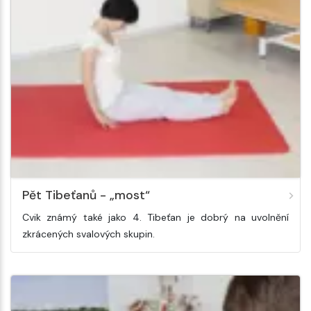
Pět Tibeťanů - „most“
Cvik známý také jako 4. Tibeťan je dobrý na uvolnění
zkrácených svalových skupin.