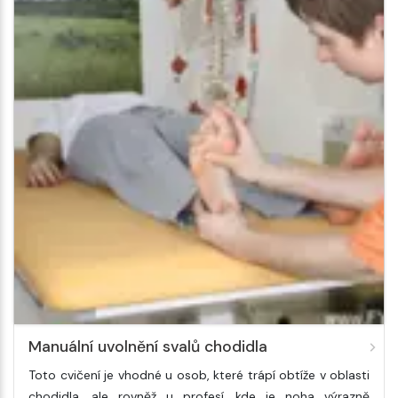
Manuální uvolnění svalů chodidla
Toto cvičení je vhodné u osob, které trápí obtíže v oblasti
chodidla, ale rovněž u profesí, kde je noha výrazně