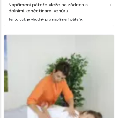
Napřímení páteře vleže na zádech s
dolními končetinami vzhůru
Tento cvik je vhodný pro napřímení páteře.