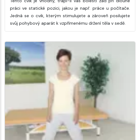
Tento cvik je vhodný, trápí-li Vás bolesti zad při dlouhé
práci ve statické pozici, jakou je např. práce u počítače.
Jedná se o cvik, kterým stimulujete a zároveň posilujete
svůj pohybový aparát k vzpřímenému držení těla v sedě.