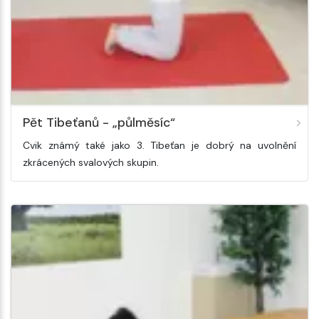
Pět Tibeťanů - „půlměsíc“
Cvik známý také jako 3. Tibeťan je dobrý na uvolnění
zkrácených svalových skupin.