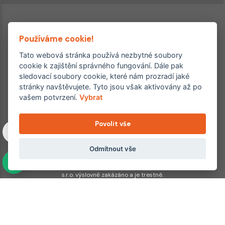
Používáme cookie!
Tato webová stránka používá nezbytné soubory
cookie k zajištění správného fungování. Dále pak
sledovací soubory cookie, které nám prozradí jaké
Ordinace roku
Rehabilitační ordinace
stránky navštěvujete. Tyto jsou však aktivovány až po
2. místo – 2017/2019
vašem potvrzení.
Vybrat
3. místo – 2018
Povolit vše
Copyright © 2011–2026 FYZIOklinika s.r.o.
Machkova 1642/2, Praha 4, Jižní Město – Chodov
Všechna práva vyhrazena. Jakékoliv užití obsahu či jeho částí
Odmítnout vše
včetně převzetí, šíření či dalšího zpřístupňování článků,
fotografií, grafiky a videí veřejnosti je bez souhlasu FYZIOklinika
s.r.o. výslovně zakázáno a je trestné.
Partnerské weby:
hojeni.cz