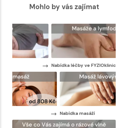
Mohlo by vás zajímat
Nabídka léčby ve FYZIOklinice
Nabí
Nab
Nabídka masáží