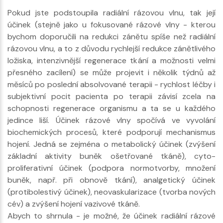
Pokud jste podstoupila radiální rázovou vlnu, tak její
účinek (stejně jako u fokusované rázové vlny - kterou
bychom doporučili na redukci zánětu spíše než radiální
rázovou vlnu, a to z důvodu rychlejší redukce zánětlivého
ložiska, intenzivnější regenerace tkání a možnosti velmi
přesného zacílení) se může projevit i několik týdnů až
měsíců po poslední absolvované terapii - rychlost léčby i
subjektivní pocit pacienta po terapii závisí zcela na
schopnosti regenerace organismu a ta se u každého
jedince liší. Účinek rázové vlny spočívá ve vyvolání
biochemických procesů, které podporují mechanismus
hojení. Jedná se zejména o metabolický účinek (zvýšení
základní aktivity buněk ošetřované tkáně), cyto-
proliferativní účinek (podpora normotvorby, množení
buněk, např. při obnově tkání), analgetický účinek
(protibolestivý účinek), neovaskularizace (tvorba nových
cév) a zvýšení hojení vazivové tkáně.
Abych to shrnula - je možné, že účinek radiální rázové