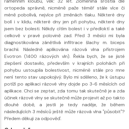
ramenním kloubu, věk: 32 let. Zlomenina srostla dle
ortopeda správně, nicméně paže téměř stále více či
méně pobolívá, nejvíce při změnách tlaku. Některé dny
bolí i v klidu, některé dny jen při pohybu, některé dny
jsem bez bolesti. Někdy cítím bolest i v předloktí a také
celkově v pravé polovině zad. Před 3 měsíci mi byla
diagnostikována zánětlivá infiltrace šlachy m. biceps
brachii. Následně aplikována rázová vlna přístrojem
Evotron (1400 rázových vln). Řekla bych, že se jisté
zlepšení dostavilo, především v krajních polohách při
pohybu ustoupila bolestivost, nicméně stále pro mne
není tento stav uspokojivý. Bylo mi sděleno, že k ústupu
potíží po aplikaci rázové vlny dojde po 3-6 měsících od
aplikace. Chci se zeptat, zda tomu tak skutečně je a zda
účinek rázové vlny se skutečně může projevit až po takto
dlouhé době, a jestli je tedy naděje, že během
následujících 3 měsíců ještě může rázová vlna "působit"?
Předem děkuji za odpověď.