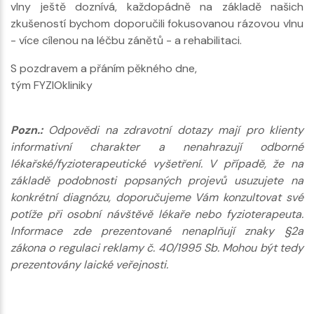
vlny ještě doznívá, každopádně na základě našich
zkušeností bychom doporučili fokusovanou rázovou vlnu
- více cílenou na léčbu zánětů - a rehabilitaci.
S pozdravem a přáním pěkného dne,
tým FYZIOkliniky
Pozn.:
Odpovědi na zdravotní dotazy mají pro klienty
informativní charakter a nenahrazují odborné
lékařské/fyzioterapeutické vyšetření. V případě, že na
základě podobnosti popsaných projevů usuzujete na
konkrétní diagnózu, doporučujeme Vám konzultovat své
potíže při osobní návštěvě lékaře nebo fyzioterapeuta.
Informace zde prezentované nenaplňují znaky §2a
zákona o regulaci reklamy č. 40/1995 Sb. Mohou být tedy
prezentovány laické veřejnosti.