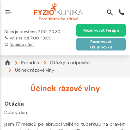
Pomůžeme ke zdraví
Rezervovat terapii
Dnes je otevřeno 7:00-20:30
Volejte
od 7:00-19:00
Rezervovat
Napište nám
skupinovku
Poradna
Otázky a odpovědi
Účinek rázové vlny
Účinek rázové vlny
Otázka
Dobrý den,
jsem 17 měsíců po abrupci velkého tuberkulu na pravém