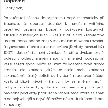
Odpověď
Dobrý den,
Po jakémkoli zásahu do organismu, např. mechanicky při
traumatu či operací, dochází k narušení vnitřního
prostředí organismu. Dojde k poškození kostěných
struktur či měkkých tkání - vazů, svalů a cév, kterým trvá
určitou dobu, než se zhojí v maximálním možném rozsahu
(regenerace těchto struktur ovšem již nikdy nemusí být
100%). Jak píšete, není výjimkou, že cítíte dyskomfort či
bolesti v oblasti zranění např. při změnách počasí, při
větší zátěži apod. Může se stát, že kostěná tkáň dobře
srostla, ale způsob jakým srůstala mohl způsobit
sekundárně nějaký deficit buď v dané reponované části
kosti, či blízké měkké tkáni (tím by se změnily např. i
pohybové stereotypy daného segmentu - proto je k
následné péči vždy přidružena rehabilitace, která se snaží
o co nejrychlejší a největší možný návrat funkčnosti horní
končetiny).