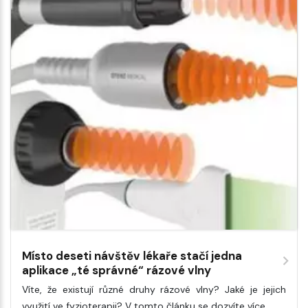
Místo deseti návštěv lékaře stačí jedna
aplikace „té správné“ rázové vlny
Víte, že existují různé druhy rázové vlny? Jaké je jejich
využití ve fyzioterapii? V tomto článku se dozvíte více.