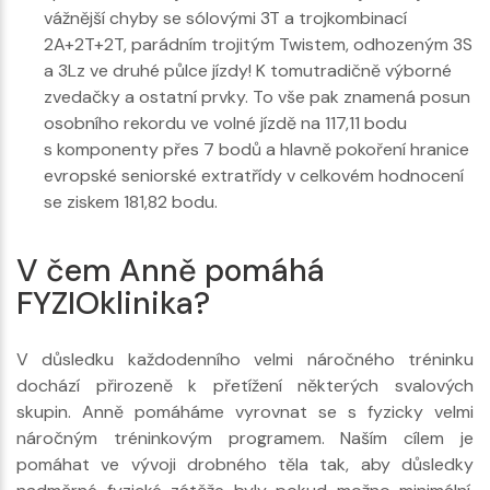
vážnější chyby se sólovými 3T a trojkombinací
2A+2T+2T, parádním trojitým Twistem, odhozeným 3S
a 3Lz ve druhé půlce jízdy! K tomutradičně výborné
zvedačky a ostatní prvky. To vše pak znamená posun
osobního rekordu ve volné jízdě na 117,11 bodu
s komponenty přes 7 bodů a hlavně pokoření hranice
evropské seniorské extratřídy v celkovém hodnocení
se ziskem 181,82 bodu.
V čem Anně pomáhá
FYZIOklinika?
V důsledku každodenního velmi náročného tréninku
dochází přirozeně k přetížení některých svalových
skupin. Anně pomáháme vyrovnat se s fyzicky velmi
náročným tréninkovým programem. Naším cílem je
pomáhat ve vývoji drobného těla tak, aby důsledky