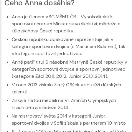
Čeho Anna dosáhla?
Anna je členem VSC MŠMT ČR - Vysokoškolské
sportovní centrum Ministerstva školství, mládeže a
tělovýchovy České republiky.
Českou republiku opakovaně reprezentuje jak v
kategorii sportovní dvojice (s Martinem Bidařem), tak i
v kategorii sportovní jednotlivec.
Anně patří titul 6 násobné Mistryně České republiky v
kategoriích sportovní dvojice a sportovní jednotlivec
(kategorie Žáci 2011, 2012, Junior 2013, 2014).
V roce 2013 získala Zlatý Oříšek v soutěži dětských
talentů
Získala zlatou medaili na VI. Zimních Olympijských
hrách dětí a mládeže 2014
Na mistrovství světa 2014 v kategorii Junior,
sportovní dvojice v Sofii získala s partnerem 10. místo
6.-7. února 2015 na Mistrovství juniorů v Plzni zvítězila