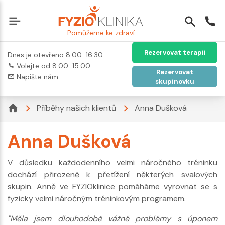
Pomůžeme ke zdraví
Rezervovat terapii
Dnes je otevřeno 8:00-16:30
Volejte
od 8:00-15:00
Rezervovat
Napište nám
skupinovku
Příběhy našich klientů
Anna Dušková
Anna Dušková
V důsledku každodenního velmi náročného tréninku
dochází přirozeně k přetížení některých svalových
skupin. Anně ve FYZIOklinice pomáháme vyrovnat se s
fyzicky velmi náročným tréninkovým programem.
"Měla jsem dlouhodobě vážné problémy s úponem