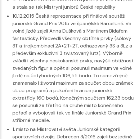
a stala se tak Mistryní juniorů České republiky
10.12.2015 Česká reprezentace při finálové soutěži
juniorské Grand Prix 2015 ve španělské Barceloně. Ve
volné jízdě zajeli Anna Dušková s Martinem Bidařem
fantasticky. Předvedli všechny obtížné prvky (sólový
3T a trojkombinaci 2A+2T+2T, odhazovaný 3S a 3Lz a
především exkluzivní 3 twistovaný lutz). Výborně
zvládli i všechny neskokanské prvky, navýšili obtížnost
zvedaných figur a opět si posunuli maximum ve volné
jízdě na úctyhodných 106,55 bodu. To samozřejmě
znamenalo i životní maximum za součet obou známek
obou programů a pokoření hranice juniorské
extratřídy 160 bodů. Konečným součtem 162,33 bodu
se posunuli ze třetího na druhé místo konečného
pořadí a vybojovali tak ve finále Juniorské Grand Prix
stříbrné medaile.
1. místo na Mistrovství světa Juniorské kategorii
sportovních dvojic, Debrecen 3/2016 zajeli bez jediné