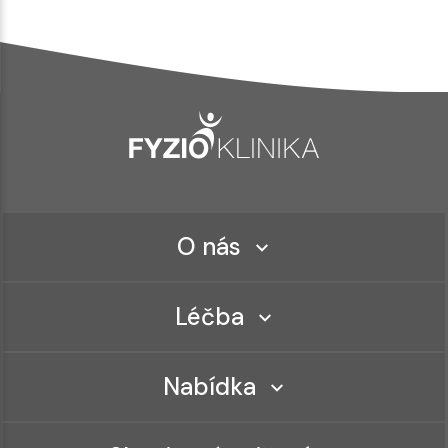
O nás
Léčba
Nabídka