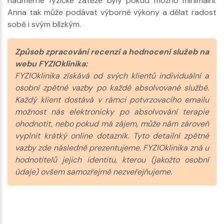
nadměrné fyzické zátěže byly pokud možno minimální.
Anna tak může podávat výborné výkony a dělat radost
sobě i svým blízkým.
Způsob zpracování recenzí a hodnocení služeb na
webu FYZIOklinika:
FYZIOklinika získává od svých klientů individuální a
osobní zpětné vazby po každé absolvované službě.
Každý klient dostává v rámci potvrzovacího emailu
možnost nás elektronicky po absolvování terapie
ohodnotit, nebo pokud má zájem, může nám zároveň
vyplnit krátký online dotazník. Tyto detailní zpětné
vazby zde následně prezentujeme. FYZIOklinika zná u
hodnotitelů jejich identitu, kterou (jakožto osobní
údaje) ovšem samozřejmě nezveřejňujeme.