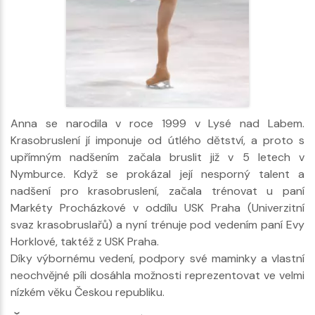
Anna se narodila v roce 1999 v Lysé nad Labem.
Krasobruslení jí imponuje od útlého dětství, a proto s
upřímným nadšením začala bruslit již v 5 letech v
Nymburce. Když se prokázal její nesporný talent a
nadšení pro krasobruslení, začala trénovat u paní
Markéty Procházkové v oddílu USK Praha (Univerzitní
svaz krasobruslařů) a nyní trénuje pod vedením paní Evy
Horklové, taktéž z USK Praha.
Díky výbornému vedení, podpory své maminky a vlastní
neochvějné píli dosáhla možnosti reprezentovat ve velmi
nízkém věku Českou republiku.