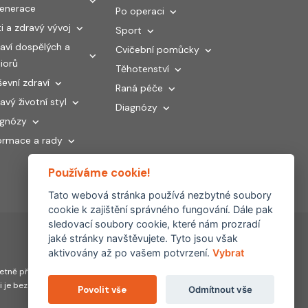
generace
Po operaci
i a zdravý vývoj
Sport
aví dospělých a
Cvičební pomůcky
iorů
Těhotenství
evní zdraví
Raná péče
avý životní styl
Diagnózy
agnózy
ormace a rady
Používáme cookie!
Tato webová stránka používá nezbytné soubory
cookie k zajištění správného fungování. Dále pak
sledovací soubory cookie, které nám prozradí
jaké stránky navštěvujete. Tyto jsou však
aktivovány až po vašem potvrzení.
Vybrat
Partnerské
tně převzetí, šíření či
weby:
hojeni.cz
ti je bez souhlasu FYZIOklinika
Povolit vše
Odmítnout vše