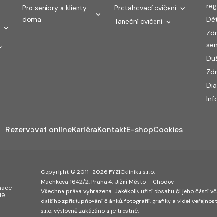
re
Pro seniory a klienty
Protahovací cvičení
doma
Dět
Taneční cvičení
Zdr
sen
Duš
Zdr
Di
Inf
Rezervovat online
Kariéra
Kontakt
E-shop
Cookies
Copyright © 2011–2026 FYZIOklinika s.r.o.
Machkova 1642/2, Praha 4, Jižní Město – Chodov
inace
Všechna práva vyhrazena. Jakékoliv užití obsahu či jeho částí vče
19
dalšího zpřístupňování článků, fotografií, grafiky a videí veřejnos
s.r.o. výslovně zakázáno a je trestné.