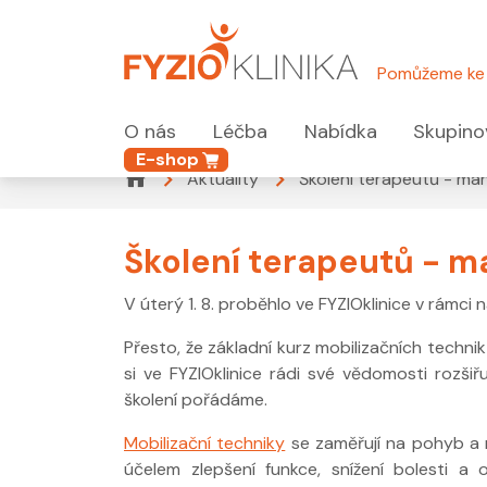
Pomůžeme ke 
O nás
Léčba
Nabídka
Skupino
E-shop
Aktuality
Školení terapeutů - man
Školení terapeutů - m
V úterý 1. 8. proběhlo ve FYZIOklinice v rámci
Přesto, že základní kurz mobilizačních techn
si ve FYZIOklinice rádi své vědomosti rozš
školení pořádáme.
Mobilizační techniky
se zaměřují na pohyb a m
účelem zlepšení funkce, snížení bolesti a