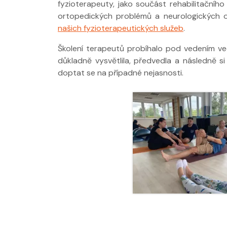
fyzioterapeuty, jako součást rehabilitační
ortopedických problémů a neurologických 
našich fyzioterapeutických služeb
.
Školení terapeutů probíhalo pod vedením v
Nabídka léčby
důkladně vysvětlila, předvedla a následně s
FYZIOklinice
doptat se na případné nejasnosti.