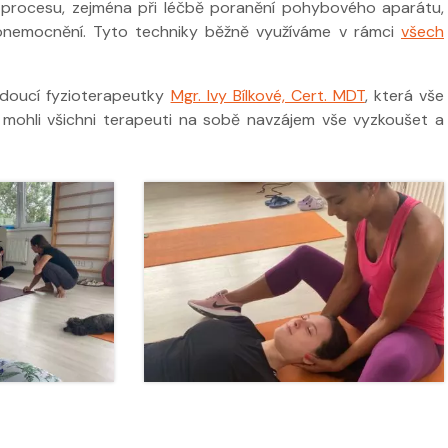
ho procesu, zejména při léčbě poranění pohybového aparátu,
onemocnění. Tyto techniky běžně využíváme v rámci
všech
edoucí fyzioterapeutky
Mgr. Ivy Bílkové, Cert. MDT
, která vše
 ve
Nabídka léčby ve
i mohli všichni terapeuti na sobě navzájem vše vyzkoušet a
FYZIOklinice
Nabídka léčb
FYZIOklinice