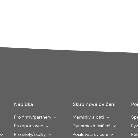
Nabídka
Skupinová cvičení
Po
Pro firmy/partnery
Maminky a děti
Spe
Pro sportovce
Dynamická cvičení
Fyz
Pro školy/školky
Posilovací cvičení
Péč