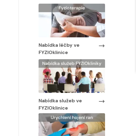
Nabídka lé
FYZIOklinic
y ve
Nabídka léčby ve
FYZIOklinice
Nabídka služeb ve
FYZIOklinice