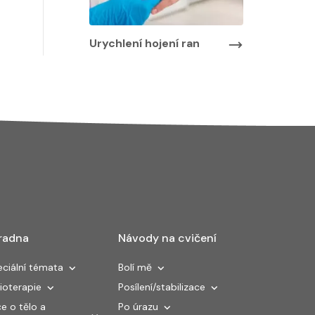
Urychlení hojení ran
radna
Návody na cvičení
ciální témata
Bolí mě
ioterapie
Posílení/stabilizace
e o tělo a
Po úrazu