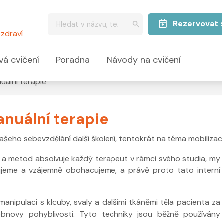
Rezervovat 
zdraví
vá cvičení
Poradna
Návody na cvičení
uální terapie
anuální terapie
 našeho sebevzdělání další školení, tentokrát na téma mobilizac
ik a metod absolvuje každý terapeut v rámci svého studia, my
iřujeme a vzájemně obohacujeme, a právě proto tato interní
anipulaci s klouby, svaly a dalšími tkáněmi těla pacienta za
 obnovy pohyblivosti. Tyto techniky jsou běžně používány