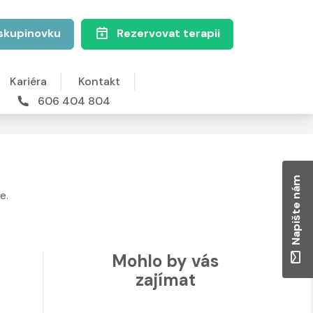
skupinovku
Rezervovat terapii
Kariéra
Kontakt
606 404 804
Napište nám
e.
Mohlo by vás
zajímat