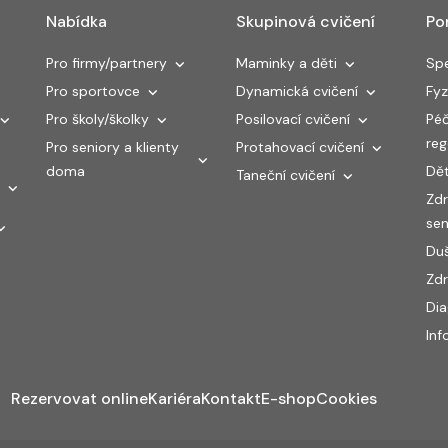
Nabídka
Skupinová cvičení
Po
Pro firmy/partnery
Maminky a děti
Spe
Pro sportovce
Dynamická cvičení
Fyz
Pro školy/školky
Posilovací cvičení
Péč
re
Pro seniory a klienty
Protahovací cvičení
doma
Dět
Taneční cvičení
Zdr
sen
Duš
Zdr
Di
Inf
Rezervovat online
Kariéra
Kontakt
E-shop
Cookies