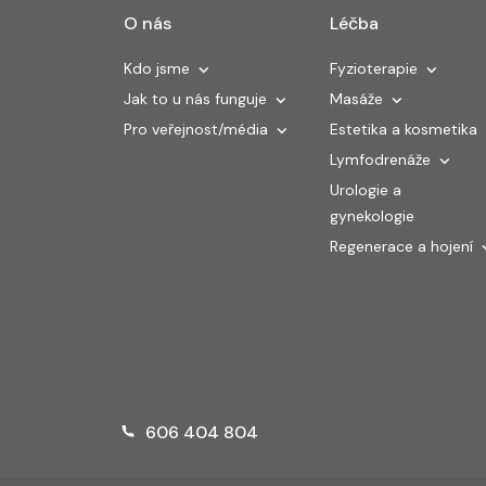
O nás
Léčba
Kdo jsme
Fyzioterapie
Jak to u nás funguje
Masáže
Pro veřejnost/média
Estetika a kosmetika
Lymfodrenáže
Urologie a
gynekologie
Regenerace a hojení
606 404 804