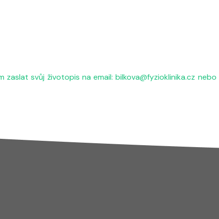
 zaslat svůj životopis na email: bilkova@fyzioklinika.cz nebo