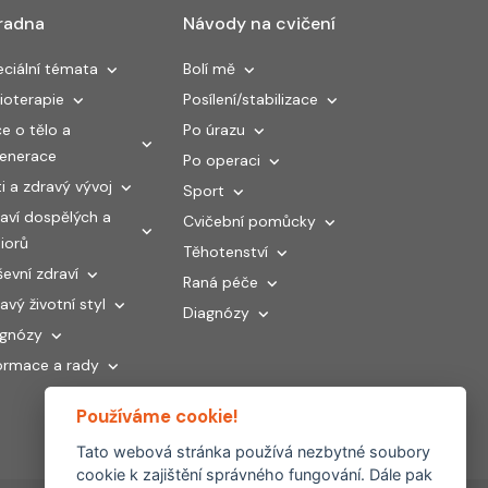
radna
Návody na cvičení
ciální témata
Bolí mě
ioterapie
Posílení/stabilizace
e o tělo a
Po úrazu
generace
Po operaci
i a zdravý vývoj
Sport
aví dospělých a
Cvičební pomůcky
iorů
Těhotenství
evní zdraví
Raná péče
avý životní styl
Diagnózy
agnózy
ormace a rady
Používáme cookie!
Tato webová stránka používá nezbytné soubory
cookie k zajištění správného fungování. Dále pak