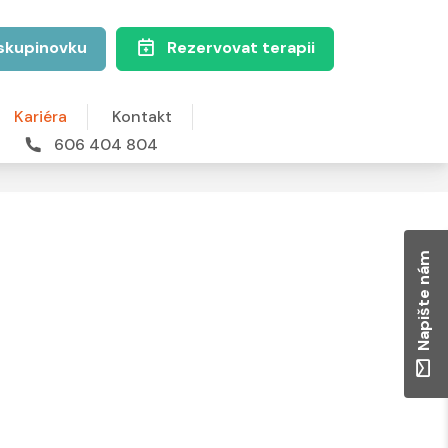
skupinovku
Rezervovat terapii
Kariéra
Kontakt
606 404 804
Napište nám