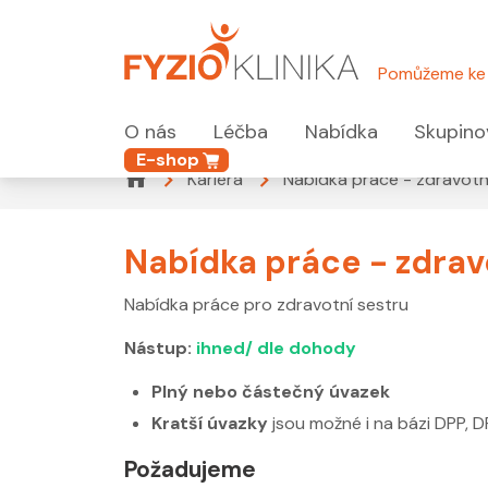
Pomůžeme ke 
O nás
Léčba
Nabídka
Skupino
E-shop
Kariera
Nabídka práce - zdravotn
Nabídka práce - zdrav
Nabídka práce pro zdravotní sestru
Nástup:
ihned/ dle dohody
Plný nebo částečný úvazek
Kratší úvazky
jsou možné i na bázi DPP, 
Požadujeme