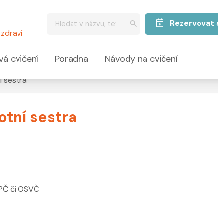
Rezervovat 
zdraví
vá cvičení
Poradna
Návody na cvičení
í sestra
otní sestra
DPČ či OSVČ