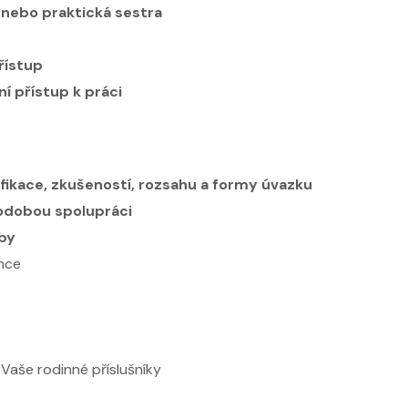
nebo praktická sestra
řístup
í přístup k práci
ifikace, zkušeností, rozsahu a formy úvazku
hodobou spolupráci
oby
nce
Vaše rodinné příslušníky