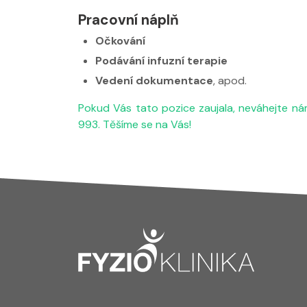
Pracovní náplň
Očkování
Podávání infuzní terapie
Vedení dokumentace
, apod.
Pokud Vás tato pozice zaujala, neváhejte nám
993.
Těšíme se na Vás!