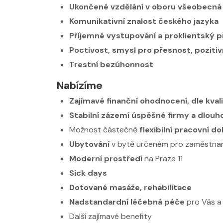
Ukončené vzdělání v oboru všeobecná 
Komunikativní znalost českého jazyka
Příjemné vystupování a proklientský p
Poctivost, smysl pro přesnost, pozitivn
Trestní bezúhonnost
Nabízíme
Zajímavé finanční ohodnocení, dle kval
Stabilní zázemí úspěšné firmy a dlou
Možnost částečně
flexibilní pracovní d
Ubytování
v bytě určeném pro zaměstna
Moderní prostředí
na Praze 11
Sick days
Dotované masáže, rehabilitace
Nadstandardní léčebná péče
pro Vás a 
Další zajímavé benefity