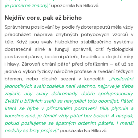
je poměrně značný,“
upozornila Iva Bílková.
Nejdřív core, pak až břicho
Správnému posilování by podle fyzioterapeutů měla vždy
předcházet náprava chybných pohybových vzorců v
těle. Když jsou svaly hlubokého stabilizačního systému
dostatečné silné a fungují správně, drží fyziologické
postavení pánve, bederní páteře, hrudníku a do jisté míry
i hlavy. Zároveň chrání páteř před přetížením – ať už se
jedná o výkon fyzicky náročné profese a zvedání těžkých
břemen, nebo dlouhé sezení v kanceláři.
„Posilování
jednotlivých svalů zdaleka není všechno, nejprve je třeba
zajistit, aby svaly dohromady dobře spolupracovaly.
Zvlášť u břišních svalů se nevyplácí toto opomíjet. Páteř,
která se hýbe v přirozeném postavení těla, plynule a
koordinovaně, je téměř vždy páteř bez bolesti. A naopak,
pokud posilujeme se špatným držením páteře, i menší
neduhy se brzy projeví,“
poukázala Iva Bílková.