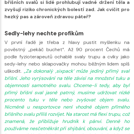
břišních svalů si lidé prohlubují vadné držení těla a
zvyšují riziko chronických bolestí zad. Jak cvičit pro
hezký pas a zároveň zdravou páteř?
Sedly-lehy nechte profíkům
V první řadě je třeba z hlavy pustit myšlenku na
pověstný „pekáč buchet“. Až 90 procent Čechů má
podle fyzioterapeutů ochablé svaly trupu a cviky jako
sedy-lehy nebo sklapovačky mohou běžným lidem spíš
uškodit.
„Za dokonalý ‚sixpack‘ může jediný přímý sval
břišní. Jeho vyrýsování na těle závisí na množství tuku a
objemnosti samotného svalu. Chceme-li tedy, aby byl
přímý břišní sval jasně patrný, musíme udržovat nízké
procento tuku v těle nebo zvyšovat objem svalu.
Nicméně u nesportovce není vhodné objem přímého
břišního svalu příliš rozvíjet. Na starost má flexi trupu, což
znamená, že přibližuje hrudník k pánvi. Denně ho
používáme nesčetněkrát při shýbání, obouvání, a když se