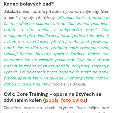
Konec bolavých zad?
Jakékoli bolesti páteře při cvičení jsou varovným signálem
a neměly by být přehlíženy.
„Při bolestech v bedrech je
častou příčinou oslabení středu těla, změna postavení
páteře a tím změna v pohybovém vzorci. Tělo
inteligentně přizpůsobilo svoji funkci podmínkám cvičení,
ovšem tato nová funkce přetěžuje nebo jinak poškozuje
páteř. Jak se tělo tento problém snaží vykompenzovat,
vznikají bolesti, blokády, spazmy. Správné funkce tělu
nevrátíme jen na základě posilování. Tělo musí dostat
podnět ke změně, musí mít potřebu pohybový stereotyp
upravit. Při bolestech proto doporučuji zvážit návštěvu
fyzioterapeuta, který na základě kineziologického rozboru
doporučí cvičení na míru,“
dodala Iva Bílková.
Cvik: Core Training - opora na čtyřech se
zdviháním kolen (
popis, foto cviku
)
Zaujměte pozici na všech čtyřech. Ruce mějte pod