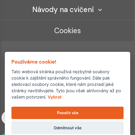
Návody na cvičení
Cookies
Používáme cookie!
Tato webová stránka používá nezbytné soubory
cookie k zajištění správného fungování. Dále pak
sledovací soubory cookie, které nám prozradí jaké
Ordinace roku
Rehabilitační ordinace
stránky navštěvujete. Tyto jsou však aktivovány až po
2. místo – 2017/2019
vašem potvrzení.
Vybrat
3. místo – 2018
Povolit vše
Copyright © 2011–2026 FYZIOklinika s.r.o.
Machkova 1642/2, Praha 4, Jižní Město – Chodov
Všechna práva vyhrazena. Jakékoliv užití obsahu či jeho částí
Odmítnout vše
včetně převzetí, šíření či dalšího zpřístupňování článků,