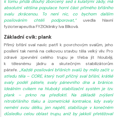
k tomu přidá dlouhý zborcený sed s kulatými zády, má
absolutní většina populace horní část přímého břišního
svalu zkrácenou. To není nic, co bychom dalším
posilováním chtěli podporovat,“
uvedla hlavní
fyzioterapeutka FYZIOkliniky Iva Bílková.
Základní cvik: plank
Přímý břišní sval navíc patří k povrchovým svalům, jeho
posílení tak nemá na celkovou stavbu těla velký vliv. Pro
zdravé zpevnění celého trupu je třeba jít hlouběji,
k tělesnému jádru a skutečným stabilizátorům
páteře.
„Každé posilování břišních svalů by mělo začít u
středu těla – CORE, který tvoří příčný sval břišní, krátké
svaly podél páteře, svaly pánevního dna a bránice.
Ideálním cvikem na hluboký stabilizační systém je tzv.
plank – prkno na předloktí. Na základě zvýšení
nitrobřišního tlaku a izometrické kontrakce, kdy svaly
nemění svou délku, jen napětí, stabilizuje v konečném
důsledku celou oblast trupu, aniž by jakkoli přetěžoval