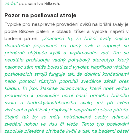
záda,“
popsala Iva Bílková.
Pozor na posilovací stroje
Typické pro nesprávné provádění cviků na břišní svaly je
podle Bílkové pálení v oblasti třísel a vysoké napětí v
bederní páteři.
„Znamená to, že břišní svaly nejsou
dostatečně připravené na daný cvik a zapojují se
primárně ohýbače kyčlí a vzpřimovače zad. Tím se
neustále prohlubuje vadný pohybový stereotyp, který
nakonec sám může bolesti zad vyvolat. Například většina
posilovacích strojů funguje tak, že dolními končetinami
nebo pomocí různých popruhů zvedáme zátěž přes
kladku. To jsou klasické zkracovačky, které opět vedou
především k posilování horní části přímého břišního
svalu a bedrokyčlostehenního svalu, jež při svém
zkrácení a přetížení přispívají k nesprávné poloze páteře.
Stejně tak by se měly netrénované osoby vyhnout
zvedání nohou ve visu či vleže. Tento typ posilování
zapojuje převážně ohýbače kyčlí a tlak na bederní páteř