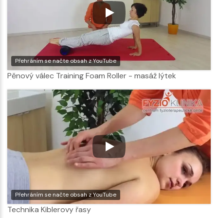
Přehráním se načte obsah z YouTube
Pěnový válec Training Foam Roller - masáž lýtek
Přehráním se načte obsah z YouTube
Technika Kiblerovy řasy