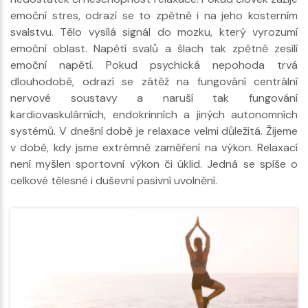
emoční stres, odrazí se to zpětně i na jeho kosterním
svalstvu. Tělo vysílá signál do mozku, který vyrozumí
emoční oblast. Napětí svalů a šlach tak zpětně zesílí
emoční napětí. Pokud psychická nepohoda trvá
dlouhodobě, odrazí se zátěž na fungování centrální
nervové soustavy a naruší tak fungování
kardiovaskulárních, endokrinních a jiných autonomních
systémů. V dnešní době je relaxace velmi důležitá. Žijeme
v době, kdy jsme extrémně zaměření na výkon. Relaxací
není myšlen sportovní výkon či úklid. Jedná se spíše o
celkové tělesné i duševní pasivní uvolnění.