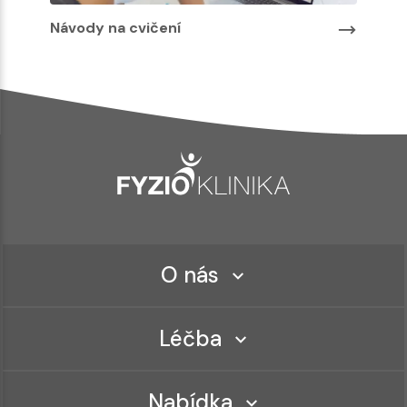
Návody na cvičení
O nás
Léčba
Nabídka