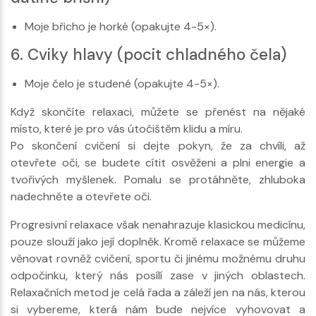
Moje břicho je horké (opakujte 4-5×).
6. Cviky hlavy (pocit chladného čela)
Moje čelo je studené (opakujte 4-5×).
Když skončíte relaxaci, můžete se přenést na nějaké
místo, které je pro vás útočištěm klidu a míru.
Po skončení cvičení si dejte pokyn, že za chvíli, až
otevřete oči, se budete cítit osvěženi a plni energie a
tvořivých myšlenek. Pomalu se protáhněte, zhluboka
nadechněte a otevřete oči.
Progresivní relaxace však nenahrazuje klasickou medicínu,
pouze slouží jako její doplněk. Kromě relaxace se můžeme
věnovat rovněž cvičení, sportu či jinému možnému druhu
odpočinku, který nás posílí zase v jiných oblastech.
Relaxačních metod je celá řada a záleží jen na nás, kterou
si vybereme, která nám bude nejvíce vyhovovat a