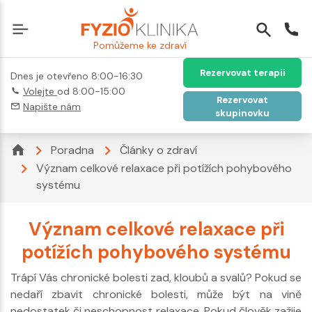
Pomůžeme ke zdraví
Rezervovat terapii
Dnes je otevřeno 8:00-16:30
Volejte
od 8:00-15:00
Rezervovat
Napište nám
skupinovku
Poradna
Články o zdraví
Význam celkové relaxace při potížích pohybového
systému
Význam celkové relaxace při
potížích pohybového systému
Trápí Vás chronické bolesti zad, kloubů a svalů? Pokud se
nedaří zbavit chronické bolesti, může být na vině
nedostatek či neschopnost relaxace. Pokud člověk zažije