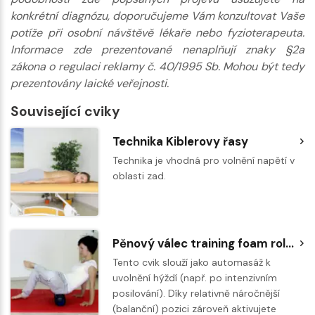
konkrétní diagnózu, doporučujeme Vám konzultovat Vaše
potíže při osobní návštěvě lékaře nebo fyzioterapeuta.
Informace zde prezentované nenaplňují znaky §2a
zákona o regulaci reklamy č. 40/1995 Sb. Mohou být tedy
prezentovány laické veřejnosti.
Související cviky
Technika Kiblerovy řasy
Technika je vhodná pro volnění napětí v
oblasti zad.
Pěnový válec training foam roller - masáž hýždí
Tento cvik slouží jako automasáž k
uvolnění hýždí (např. po intenzivním
posilování). Díky relativně náročnější
(balanční) pozici zároveň aktivujete