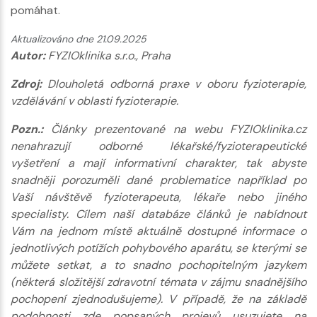
pomáhat.
Aktualizováno dne 21.09.2025
Autor:
FYZIOklinika s.r.o., Praha
Zdroj:
Dlouholetá odborná praxe v oboru fyzioterapie,
vzdělávání v oblasti fyzioterapie.
Pozn.:
Články prezentované na webu FYZIOklinika.cz
nenahrazují odborné lékařské/fyzioterapeutické
vyšetření a mají informativní charakter, tak abyste
snadněji porozuměli dané problematice například po
Vaší návštěvě fyzioterapeuta, lékaře nebo jiného
specialisty. Cílem naší databáze článků je nabídnout
Vám na jednom místě aktuálně dostupné informace o
jednotlivých potížích pohybového aparátu, se kterými se
můžete setkat, a to snadno pochopitelným jazykem
(některá složitější zdravotní témata v zájmu snadnějšího
pochopení zjednodušujeme). V případě, že na základě
podobnosti zde popsaných projevů usuzujete na