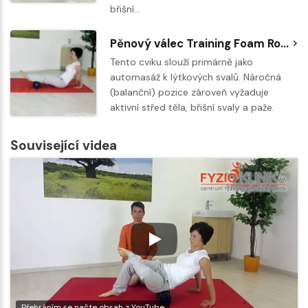
břišní…
Pěnový válec Training Foam Roller - masáž lýtek
Tento cviku slouží primárně jako
automasáž k lýtkových svalů. Náročná
(balanční) pozice zároveň vyžaduje
aktivní střed těla, břišní svaly a paže.
Související videa
Přehráním se načte obsah z YouTube