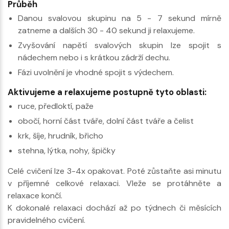
Průběh
Danou svalovou skupinu na 5 - 7 sekund mírně
zatneme a dalších 30 - 40 sekund ji relaxujeme.
Zvyšování napětí svalových skupin lze spojit s
nádechem nebo i s krátkou zádrží dechu.
Fázi uvolnění je vhodné spojit s výdechem.
Aktivujeme a relaxujeme postupně tyto oblasti:
ruce, předloktí, paže
obočí, horní část tváře, dolní část tváře a čelist
krk, šíje, hrudník, břicho
stehna, lýtka, nohy, špičky
Celé cvičení lze 3-4x opakovat. Poté zůstaňte asi minutu
v příjemné celkové relaxaci. Vleže se protáhněte a
relaxace končí.
K dokonalé relaxaci dochází až po týdnech či měsících
pravidelného cvičení.