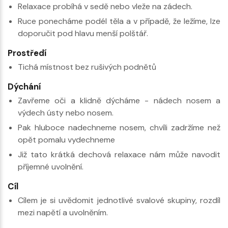
Relaxace probíhá v sedě nebo vleže na zádech.
Ruce ponecháme podél těla a v případě, že ležíme, lze
doporučit pod hlavu menší polštář.
Prostředí
Tichá místnost bez rušivých podnětů
Dýchání
Zavřeme oči a klidně dýcháme - nádech nosem a
výdech ústy nebo nosem.
Pak hluboce nadechneme nosem, chvíli zadržíme než
opět pomalu vydechneme
Již tato krátká dechová relaxace nám může navodit
příjemné uvolnění.
Cíl
Cílem je si uvědomit jednotlivé svalové skupiny, rozdíl
mezi napětí a uvolněním.