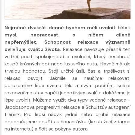
Nejméně dvakrát denně bychom měli uvolnit tělo i
mysl, nepracovat, o ničem cíleně
nepřemýšlet. Schopnost relaxace významně
ovlivňuje kvalitu života.
Relaxace navozuje přesně ten
vnitřní pocit spokojenosti a uvolnění, který nenahradí
koupě krásných bot nebo luxusního auta. Hlavně má ale
trvalou hodnotou. Stojí určité úsilí, čas a trpělivost si
relaxaci osvojit. Jakmile se naučíme relaxovat,
porozumíme lépe svému tělu a svým pocitům, snáze
rozpoznáme stav napětí jednotlivým svalů a dokážeme je
lépe uvolnit. Můžeme využít dva typy vedené relaxace -
Jacobsonova progresivní relaxace a Schultzův autogenní
trénink. Pro lepší nácvik jedné nebo druhé relaxace
doporučujeme použít audionahrávku (ke stažení zdarma
na internetu) a řídit se pokyny autora.