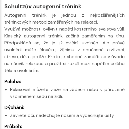
Schultzův autogenní trénink
Autogenní trénink je jednou z nejrozšířenějších
tréninkových metod zaměřených na relaxaci.
Využívá možnosti ovlivnit napětí kosterního svalstva vůlí.
Klasický autogenní trénink začíná zaměřením na tíhu.
Předpokládá se, že je již cvičící uvolněn. Ale právě
uvolnění může člověku, žijícímu v současné civilizaci,
stresu, dělat potíže. Proto je vhodné zaměřit se v úvodu
na nácvik relaxace a prožít si rozdíl mezi napětím celého
těla a uvolněním.
Poloha:
Relaxovat můžete vleže na zádech nebo v přirozeně
vzpřímeném sedu na židli.
Dýchání:
Zavřete oči, nadechujte nosem a vydechujte ústy.
Průběh: