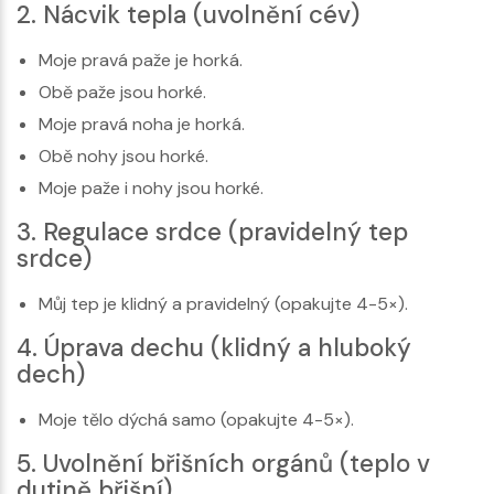
2. Nácvik tepla (uvolnění cév)
Moje pravá paže je horká.
Obě paže jsou horké.
Moje pravá noha je horká.
Obě nohy jsou horké.
Moje paže i nohy jsou horké.
3. Regulace srdce (pravidelný tep
srdce)
Můj tep je klidný a pravidelný (opakujte 4-5×).
4. Úprava dechu (klidný a hluboký
dech)
Moje tělo dýchá samo (opakujte 4-5×).
5. Uvolnění břišních orgánů (teplo v
dutině břišní)