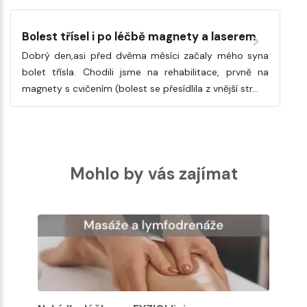
Bolest třísel i po léčbě magnety a laserem
Dobrý den,asi před dvěma měsíci začaly mého syna
bolet třísla. Chodili jsme na rehabilitace, prvně na
magnety s cvičením (bolest se přesídlila z vnější str…
Mohlo by vás zajímat