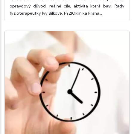
opravdový důvod, reálné cíle, aktivita která baví. Rady
fyzioterapeutky Ivy Bílkové. FYZIOklinika Praha…