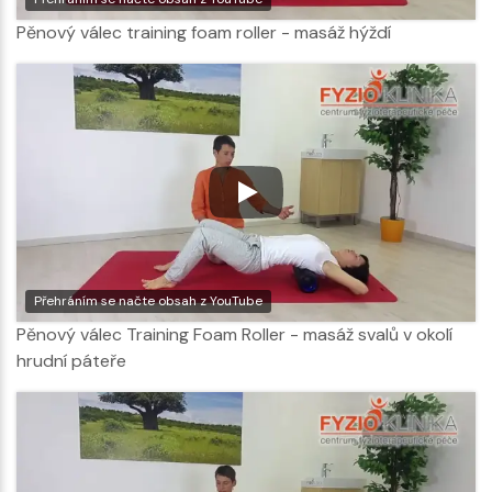
Pěnový válec training foam roller - masáž hýždí
Přehráním se načte obsah z YouTube
Pěnový válec Training Foam Roller - masáž svalů v okolí
hrudní páteře