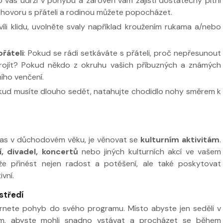
o vás udrží v pohybu a zároveň vám zajistí dostatečný pitní
 hovoru s přáteli a rodinou můžete popocházet.
víli klidu, uvolněte svaly například kroužením rukama a/nebo
řáteli
: Pokud se rádi setkáváte s přáteli, proč nepřesunout
rojít? Pokud někdo z okruhu vašich příbuzných a známých
ního venčení.
okud musíte dlouho sedět, natahujte chodidlo nohy směrem k
ý čas v důchodovém věku, je věnovat se
kulturním aktivitám
.
í, divadel, koncertů
nebo jiných kulturních akcí ve vašem
ůže přinést nejen radost a potěšení, ale také poskytovat
ivní.
středí
zahrnete pohyb do svého programu. Místo abyste jen seděli v
odům, abyste mohli snadno vstávat a procházet se během