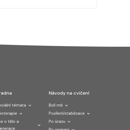
radna
Návody na cvičení
ciální témata
Bolí mě
ioterapie
Posílení/stabilizace
e o tělo a
Po úrazu
generace
Po operaci