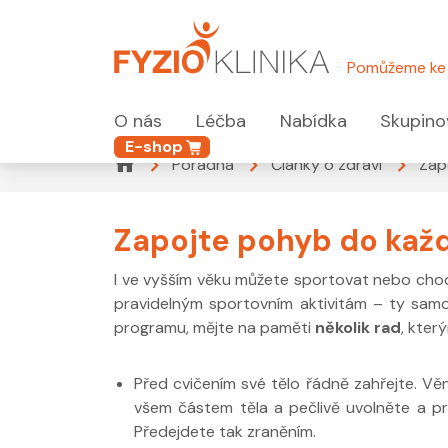
Pomůžeme ke 
O nás
Léčba
Nabídka
Skupino
E-shop
Poradna
Články o zdraví
Zap
Zapojte pohyb do kaž
I ve vyšším věku můžete sportovat nebo chod
pravidelným sportovním aktivitám – ty sam
programu, mějte na paměti
několik rad
, který
Před cvičením své tělo řádně zahřejte. Vě
všem částem těla a pečlivě uvolněte a pr
Předejdete tak zraněním.