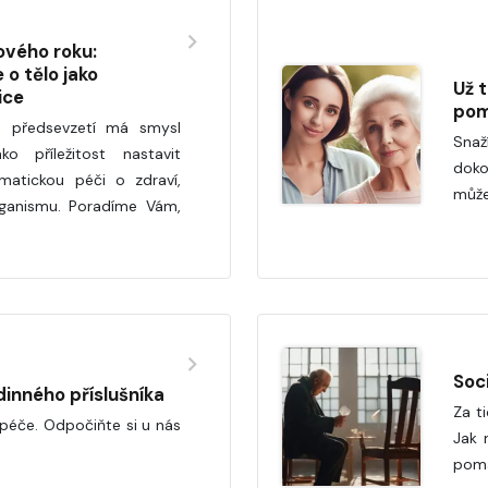
ového roku:
o tělo jako
Už 
ice
pom
h předsevzetí má smysl
Sna
o příležitost nastavit
dok
atickou péči o zdraví,
můž
rganismu. Poradíme Vám,
Soci
inného příslušníka
Za t
 péče. Odpočiňte si u nás
Jak 
pom