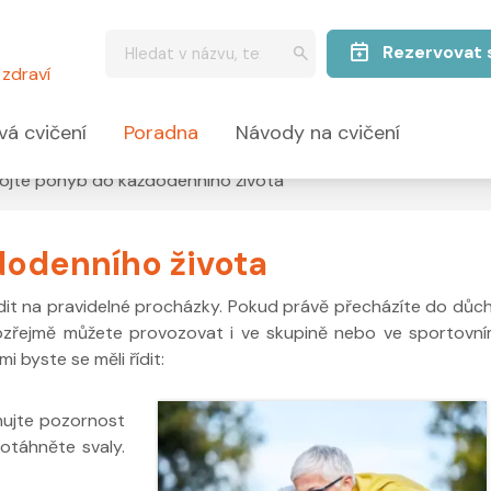
Rezervovat 
zdraví
vá cvičení
Poradna
Návody na cvičení
ojte pohyb do každodenního života
dodenního života
it na pravidelné procházky. Pokud právě přecházíte do důch
ozřejmě můžete provozovat i ve skupině nebo ve sportovním
mi byste se měli řídit:
nujte pozornost
otáhněte svaly.