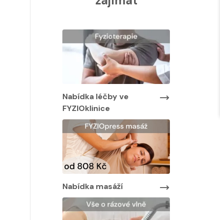
zajímat
Nabídka léčby ve
Nabídka lé
FYZIOklinice
FYZIOklini
by ve
Nabídka masáží
Nabídka m
áží