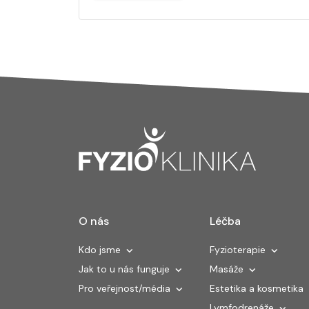
O nás
Léčba
Kdo jsme
Fyzioterapie
Jak to u nás funguje
Masáže
Pro veřejnost/média
Estetika a kosmetika
Lymfodrenáže