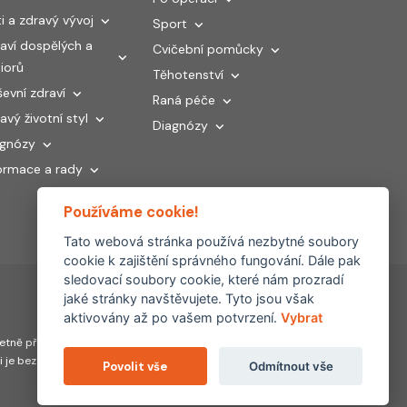
i a zdravý vývoj
Sport
aví dospělých a
Cvičební pomůcky
iorů
Těhotenství
evní zdraví
Raná péče
avý životní styl
Diagnózy
agnózy
ormace a rady
Používáme cookie!
Tato webová stránka používá nezbytné soubory
cookie k zajištění správného fungování. Dále pak
sledovací soubory cookie, které nám prozradí
jaké stránky navštěvujete. Tyto jsou však
aktivovány až po vašem potvrzení.
Vybrat
Partnerské
tně převzetí, šíření či
weby:
hojeni.cz
ti je bez souhlasu FYZIOklinika
Povolit vše
Odmítnout vše