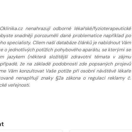
inika.cz nenahrazují odborné lékařské/fyzioterapeutické
k abyste snadněji porozuměli dané problematice například po
ého specialisty. Cílem naší databáze článků je nabídnout Vám
 o jednotlivých potížích pohybového aparátu, se kterými se
m jazykem (některá složitější zdravotní témata v zájmu
případě, že na základě podobnosti zde popsaných projevů
eme Vám konzultovat Vaše potíže při osobní návštěvě lékaře
tované nenaplňují znaky §2a zákona o regulaci reklamy č.
ké veřejnosti.
at