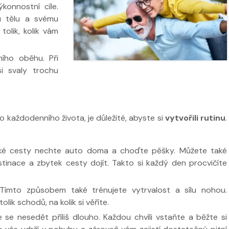
konnostní cíle.
u tělu a svému
tolik, kolik vám
ního oběhu. Při
si svaly trochu
y ve
Nabídka léčby ve
Nabídka léč
FYZIOklinice
FYZIOklinice
 každodenního života, je důležité, abyste si
vytvořili rutinu
.
tké cesty nechte auto doma a choďte pěšky. Můžete také
tinace a zbytek cesty dojít. Takto si každý den procvičíte
ží
 Tímto způsobem také trénujete vytrvalost a sílu nohou.
Nabídka masáží
Nabídka mas
lik schodů, na kolik si věříte.
e se nesedět příliš dlouho. Každou chvíli vstaňte a běžte si