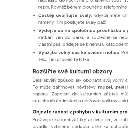
například do kuchyně pro sklenici vody. T
režim. Rovněž během dlouhého telefonního
Častěji uvolňujte svaly
: Kdykoli máte ch
rameny. Tím posilujete svaly paží.
Vydejte se na společnou procházku s p
setkání ven do parku a společně se nep
vlastní psa, přidejte se k němu u každoden
Využijte volný čas ke cvičení nohou
: P
tělu. Tím procvičíte lýtka.
Rozšiřte své kulturní obzory
Další skvělý způsob, jak obohatit svůj voln
To může zahrnovat návštěvy
muzeí, galeri
regionu. Zapojení do kulturních zážitků m
intelektuální stimulaci a udržovat vaši mysl akt
Objevte radost z pohybu v kulturním pro
Prožívejte kulturní zážitky aktivně tím, že 
divadle, vybírejte sedadla blíže ke sch