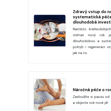
Zdravý vstup do n
systematická péče 
dlouhodobá invest
Namísto krátkodobýc
vnímat nový rok jak
dlouhodobou a system
pohyb i regeneraci o
jak na to.
Náročná péče o rod
Zasloužíte si pauzu od
a objevte své nové já!