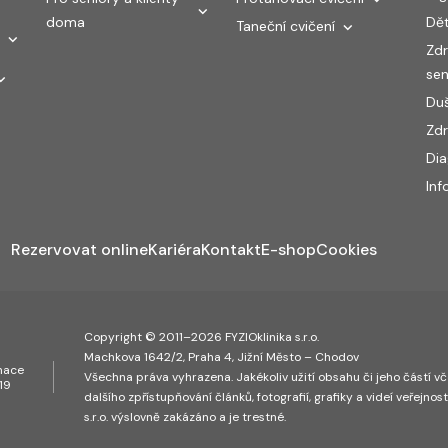
doma
Dět
Taneční cvičení
Zdr
sen
Duš
Zdr
Di
Inf
Rezervovat online
Kariéra
Kontakt
E-shop
Cookies
Copyright © 2011–2026 FYZIOklinika s.r.o.
Machkova 1642/2, Praha 4, Jižní Město – Chodov
inace
Všechna práva vyhrazena. Jakékoliv užití obsahu či jeho částí vče
19
dalšího zpřístupňování článků, fotografií, grafiky a videí veřejnos
s.r.o. výslovně zakázáno a je trestné.