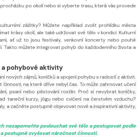
 procházku po okolí nebo si vyberte trasu, která vás provede
turními zážitky? Můžete například zvolit prohlídku města
at krásy okolí, ale také udržovat své tělo v kondici. Kulturní
i, ať už to jsou festivaly, venkovní koncerty nebo pouhé
cí. Takto můžete integrovat pohyb do každodenního života a
 a pohybové aktivity
 nových zájmů, koníčků a spojení pohybu s radostí z aktivit.
 činnosti, na které dříve nebyl čas. To může zahrnovat učení
ání, psaní nebo pěstování rostlin. Proč si nevybrat koníčky,
říklad taneční kurzy, jógu nebo cvičení na čerstvém vzduchu?
ly, a začněte postupně objevovat nové a inspirativní aktivity,
tách nezapomeňte poslouchat své tělo a postupovat podle
u a postupně zvyšovat náročnost činností.