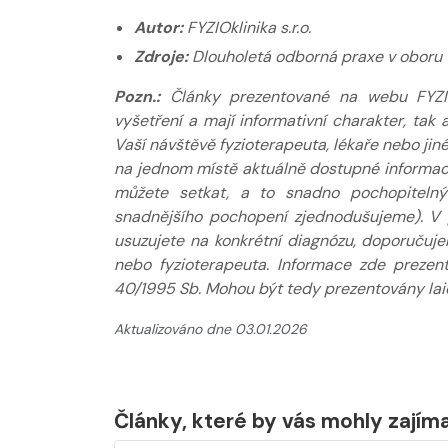
Autor:
FYZIOklinika s.r.o.
Zdroje:
Dlouholetá odborná praxe v oboru
Pozn.:
Články prezentované na webu FYZIOkl
vyšetření a mají informativní charakter, ta
Vaší návštěvě fyzioterapeuta, lékaře nebo jin
na jednom místě aktuálně dostupné informace
můžete setkat, a to snadno pochopitelný
snadnějšího pochopení zjednodušujeme). V 
usuzujete na konkrétní diagnózu, doporučuj
nebo fyzioterapeuta. Informace zde prezen
40/1995 Sb. Mohou být tedy prezentovány laic
Aktualizováno dne 03.01.2026
Články, které by vás mohly zajím