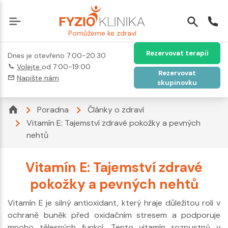
Pomůžeme ke zdraví
Rezervovat terapii
Dnes je otevřeno 7:00-20:30
Volejte
od 7:00-19:00
Rezervovat
Napište nám
skupinovku
Poradna
Články o zdraví
Vitamín E: Tajemství zdravé pokožky a pevných
nehtů
Vitamín E: Tajemství zdravé
pokožky a pevných nehtů
Vitamín E je silný antioxidant, který hraje důležitou roli v
ochraně buněk před oxidačním stresem a podporuje
mnoho tělesných funkcí. Tento vitamín rozpustný v