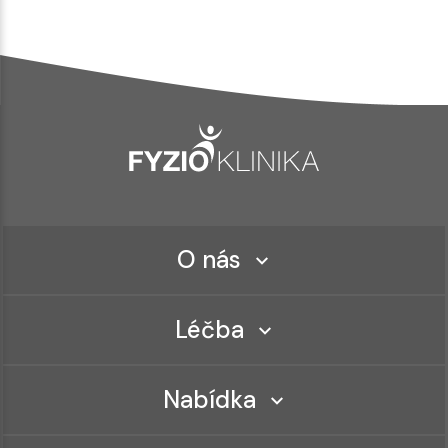
O nás
Léčba
Nabídka