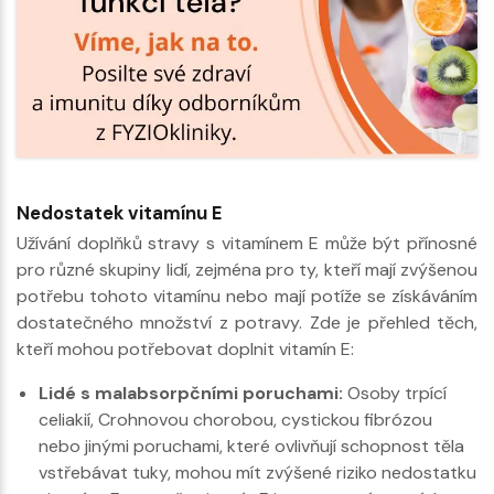
Nedostatek vitamínu E
Užívání doplňků stravy s vitamínem E může být přínosné
pro různé skupiny lidí, zejména pro ty, kteří mají zvýšenou
potřebu tohoto vitamínu nebo mají potíže se získáváním
dostatečného množství z potravy. Zde je přehled těch,
kteří mohou potřebovat doplnit vitamín E:
Lidé s malabsorpčními poruchami:
Osoby trpící
celiakií, Crohnovou chorobou, cystickou fibrózou
nebo jinými poruchami, které ovlivňují schopnost těla
vstřebávat tuky, mohou mít zvýšené riziko nedostatku