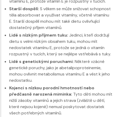
vitamínu E, protože vitamín E je rozpustný v tucích.
Starší dospělí:
S věkem se může snižovat schopnost
těla absorbovat a využívat vitamíny, včetně vitamínu
E. Starší dospělí mohou mít také dietu ovlivňující
dostatečný příjem vitamínů.
Lidé s nízkým příjmem tuku:
Jedinci, kteří dodržují
dietu s velmi nízkým obsahem tuku, mohou mít
nedostatek vitamínu E, protože se jedná o vitamín
rozpustný v tucích, který se nejlépe vstřebává s tuky.
Lidé s genetickými poruchami:
Některé vzácné
genetické poruchy, jako je abetalipoproteinemie,
mohou ovlivnit metabolismus vitamínu E a vést k jeho
nedostatku.
Kojenci s nízkou porodní hmotností nebo
předčasně narozená miminka:
Tyto děti mohou mít
nižší zásoby vitamínů a jejich strava (zvláště u dětí,
které nejsou kojené) nemusí poskytovat dostatek
všech potřebných vitamínů.