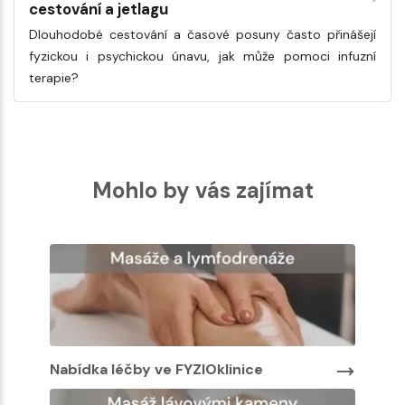
cestování a jetlagu
Dlouhodobé cestování a časové posuny často přinášejí
fyzickou i psychickou únavu, jak může pomoci infuzní
terapie?
Mohlo by vás zajímat
Nabídka léčby ve FYZIOklinice
Na