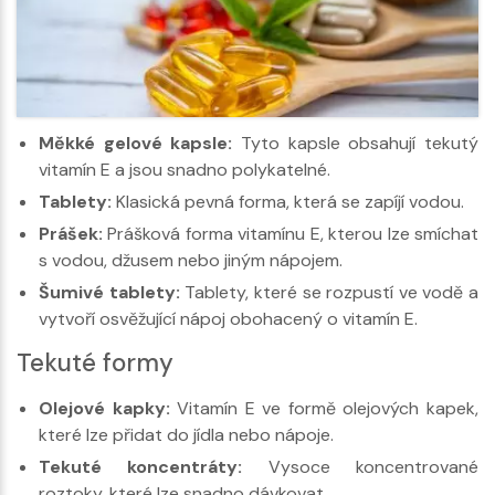
Měkké gelové kapsle:
Tyto kapsle obsahují tekutý
vitamín E a jsou snadno polykatelné.
Tablety:
Klasická pevná forma, která se zapíjí vodou.
Prášek:
Prášková forma vitamínu E, kterou lze smíchat
s vodou, džusem nebo jiným nápojem.
Šumivé tablety:
Tablety, které se rozpustí ve vodě a
vytvoří osvěžující nápoj obohacený o vitamín E.
Tekuté formy
Olejové kapky:
Vitamín E ve formě olejových kapek,
které lze přidat do jídla nebo nápoje.
Tekuté koncentráty:
Vysoce koncentrované
roztoky, které lze snadno dávkovat.