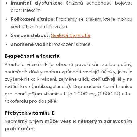
Imunitní dysfunkce:
Snížená schopnost bojovat
proti infekcím.
Poškození sítnice:
Problémy se zrakem, které mohou
vést k trvalé ztrátě zraku.
Svalová slabost:
Svalová dystrofie
.
Zhoršené vidění:
Poškození sítnice.
Bezpečnost a toxicita
Přestože vitamín E je obecně považován za bezpečný,
nadměrné dávky mohou způsobit vedlejší účinky, jako je
zvýšené riziko krvácení, zejména u lidí, kteří užívají léky na
ředění krve (antikoagulancia). Doporučená horní hranice
pro denní příjem vitamínu E je 1 000 mg (1 500 IU) alfa-
tokoferolu pro dospělé.
Přebytek vitamínu E
Nadměrný příjem
může vést k některým zdravotním
problémům: