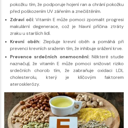
pokožku tím, že podporuje hojení ran a chrání pokožku
před poškozením UV zářením a znečištěním.
Zdraví očí:
Vitamín E může pomoci zpomalit progresi
makulární degenerace, což je hlavní příčina ztráty
zraku u starších lidí.
Krevní oběh:
Zlepšuje krevní oběh a pomáhá při
prevenci krevních sraženin tím, že inhibuje srážení krve.
Prevence srdečních onemocnění:
Některé studie
naznačují, že vitamín E může pomoci snižovat riziko
srdečních chorob tím, že zabraňuje oxidaci LDL
cholesterolu, který je klíčovým faktorem
aterosklerózy.