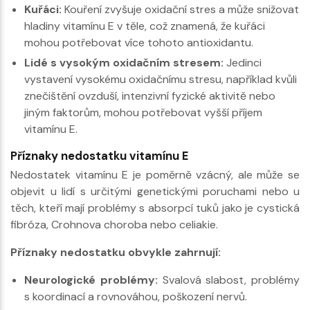
Kuřáci:
Kouření zvyšuje oxidační stres a může snižovat
hladiny vitamínu E v těle, což znamená, že kuřáci
mohou potřebovat více tohoto antioxidantu.
Lidé s vysokým oxidačním stresem:
Jedinci
vystavení vysokému oxidačnímu stresu, například kvůli
znečištění ovzduší, intenzivní fyzické aktivitě nebo
jiným faktorům, mohou potřebovat vyšší příjem
vitamínu E.
Příznaky nedostatku vitamínu E
Nedostatek vitamínu E je poměrně vzácný, ale může se
objevit u lidí s určitými genetickými poruchami nebo u
těch, kteří mají problémy s absorpcí tuků jako je cystická
fibróza, Crohnova choroba nebo celiakie.
Příznaky nedostatku obvykle zahrnují:
Neurologické problémy:
Svalová slabost, problémy
s koordinací a rovnováhou, poškození nervů.