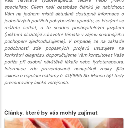
Vaší návštěvě fyzioterapeuta, lékaře nebo jiného
specialisty. Cílem naší databáze článků je nabídnout
Vám na jednom místě aktuálně dostupné informace o
jednotlivých potížích pohybového aparátu, se kterými se
můžete setkat, a to snadno pochopitelným jazykem
(některá složitější zdravotní témata v zájmu snadnějšího
pochopení zjednodušujeme). V případě, že na základě
podobnosti zde popsaných projevů usuzujete na
konkrétní diagnózu, doporučujeme Vám konzultovat Vaše
potíže při osobní návštěvě lékaře nebo fyzioterapeuta.
Informace zde prezentované nenaplňují znaky §2a
zákona o regulaci reklamy č. 40/1995 Sb. Mohou být tedy
prezentovány laické veřejnosti.
Články, které by vás mohly zajímat