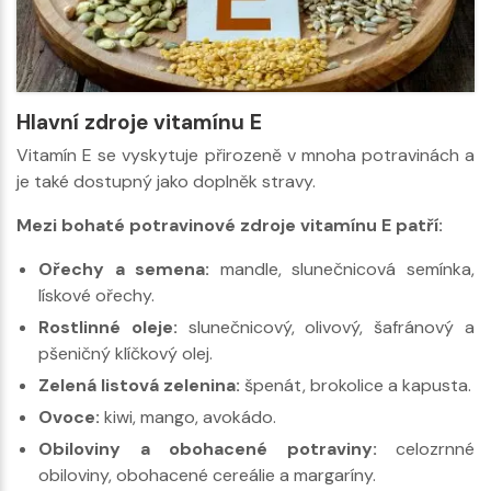
Hlavní zdroje vitamínu E
Vitamín E se vyskytuje přirozeně v mnoha potravinách a
je také dostupný jako doplněk stravy.
Mezi bohaté potravinové zdroje vitamínu E patří:
Ořechy a semena:
mandle, slunečnicová semínka,
lískové ořechy.
Rostlinné oleje:
slunečnicový, olivový, šafránový a
pšeničný klíčkový olej.
Zelená listová zelenina:
špenát, brokolice a kapusta.
Ovoce:
kiwi, mango, avokádo.
Obiloviny a obohacené potraviny:
celozrnné
obiloviny, obohacené cereálie a margaríny.