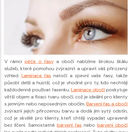
V rámci
péče o řasy
a obočí nabízíme širokou škálu
služeb, které pomohou zvýraznit a upravit váš přirozený
vzhled.
Laminace řas
natočí a zpevní vaše řasy, takže
působí delší a hustší, což je vhodné pro ty, kdo nechtějí
každodenně používat řasenku.
Laminace obočí
poskytuje
větší objem a fixaci tvaru obočí, což je ideální pro klienty
s jemným nebo neposedným obočím.
Barvení řas a obočí
zvýrazní jejich přirozenou barvu a dodá jim sytý odstín,
což je skvělé pro klienty, kteří chtějí vypadat upraveně
bez líčení. Samostatné
barvení řas
nebo
barvení obočí