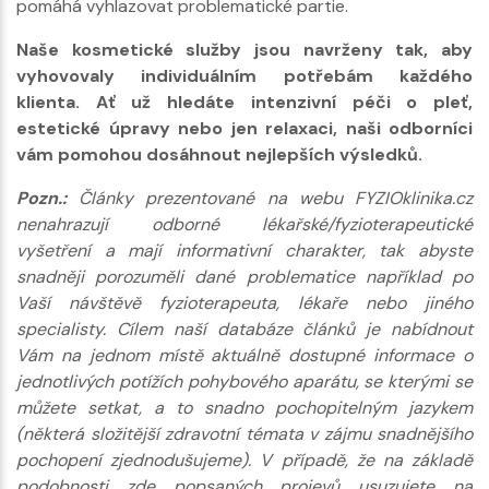
pomáhá vyhlazovat problematické partie.
Naše kosmetické služby jsou navrženy tak, aby
vyhovovaly individuálním potřebám každého
klienta. Ať už hledáte intenzivní péči o pleť,
estetické úpravy nebo jen relaxaci, naši odborníci
vám pomohou dosáhnout nejlepších výsledků.
Pozn.:
Články prezentované na webu FYZIOklinika.cz
nenahrazují odborné lékařské/fyzioterapeutické
vyšetření a mají informativní charakter, tak abyste
snadněji porozuměli dané problematice například po
Vaší návštěvě fyzioterapeuta, lékaře nebo jiného
specialisty. Cílem naší databáze článků je nabídnout
Vám na jednom místě aktuálně dostupné informace o
jednotlivých potížích pohybového aparátu, se kterými se
můžete setkat, a to snadno pochopitelným jazykem
(některá složitější zdravotní témata v zájmu snadnějšího
pochopení zjednodušujeme). V případě, že na základě
podobnosti zde popsaných projevů usuzujete na