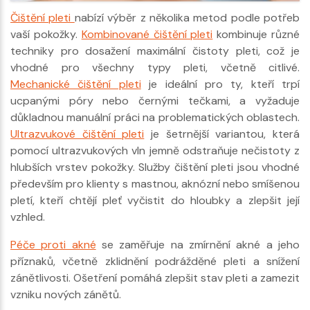
Čištění pleti
nabízí výběr z několika metod podle potřeb
vaší pokožky.
Kombinované čištění pleti
kombinuje různé
techniky pro dosažení maximální čistoty pleti, což je
vhodné pro všechny typy pleti, včetně citlivé.
Mechanické čištění pleti
je ideální pro ty, kteří trpí
ucpanými póry nebo černými tečkami, a vyžaduje
důkladnou manuální práci na problematických oblastech.
Ultrazvukové čištění pleti
je šetrnější variantou, která
pomocí ultrazvukových vln jemně odstraňuje nečistoty z
hlubších vrstev pokožky. Služby čištění pleti jsou vhodné
především pro klienty s mastnou, aknózní nebo smíšenou
pletí, kteří chtějí pleť vyčistit do hloubky a zlepšit její
vzhled.
Péče proti akné
se zaměřuje na zmírnění akné a jeho
příznaků, včetně zklidnění podrážděné pleti a snížení
zánětlivosti. Ošetření pomáhá zlepšit stav pleti a zamezit
vzniku nových zánětů.