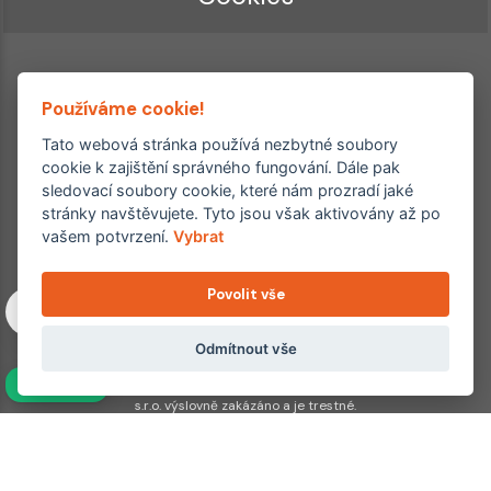
Používáme cookie!
Tato webová stránka používá nezbytné soubory
cookie k zajištění správného fungování. Dále pak
sledovací soubory cookie, které nám prozradí jaké
Ordinace roku
Rehabilitační ordinace
stránky navštěvujete. Tyto jsou však aktivovány až po
2. místo – 2017/2019
vašem potvrzení.
Vybrat
3. místo – 2018
Povolit vše
Copyright © 2011–2026 FYZIOklinika s.r.o.
Machkova 1642/2, Praha 4, Jižní Město – Chodov
Všechna práva vyhrazena. Jakékoliv užití obsahu či jeho částí
Odmítnout vše
včetně převzetí, šíření či dalšího zpřístupňování článků,
NAVÍC
fotografií, grafiky a videí veřejnosti je bez souhlasu FYZIOklinika
s.r.o. výslovně zakázáno a je trestné.
Partnerské weby:
hojeni.cz