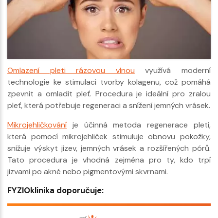
Omlazení pleti rázovou vlnou
využívá moderní
technologie ke stimulaci tvorby kolagenu, což pomáhá
zpevnit a omladit pleť. Procedura je ideální pro zralou
pleť, která potřebuje regeneraci a snížení jemných vrásek.
Mikrojehličkování
je účinná metoda regenerace pleti,
která pomocí mikrojehliček stimuluje obnovu pokožky,
snižuje výskyt jizev, jemných vrásek a rozšířených pórů.
Tato procedura je vhodná zejména pro ty, kdo trpí
jizvami po akné nebo pigmentovými skvrnami.
FYZIOklinika doporučuje: