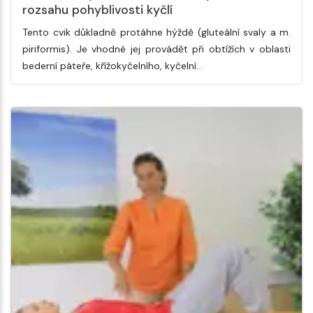
rozsahu pohyblivosti kyčlí
Tento cvik důkladně protáhne hýždě (gluteální svaly a m.
piriformis). Je vhodné jej provádět při obtížích v oblasti
bederní páteře, křížokyčelního, kyčelní…