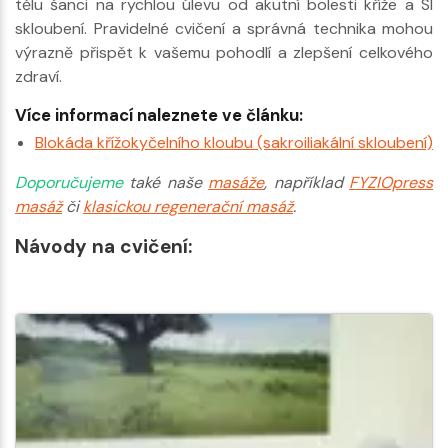
tělu šanci na rychlou úlevu od akutní bolesti kříže a SI
skloubení. Pravidelné cvičení a správná technika mohou
výrazně přispět k vašemu pohodlí a zlepšení celkového
zdraví.
Více informací naleznete ve článku:
Blokáda křížokyčelního kloubu (sakroiliakální skloubení)
Doporučujeme
také naše
masáže
, například
FYZIOpress
masáž
či
klasickou regenerační masáž
.
Návody na cvičení: