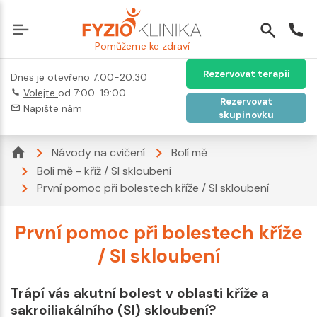
Pomůžeme ke zdraví
Rezervovat terapii
Dnes je otevřeno 7:00-20:30
Volejte
od 7:00-19:00
Rezervovat
Napište nám
skupinovku
Návody na cvičení
Bolí mě
Bolí mě - kříž / SI skloubení
První pomoc při bolestech kříže / SI skloubení
První pomoc při bolestech kříže
/ SI skloubení
Trápí vás akutní bolest v oblasti kříže a
sakroiliakálního (SI) skloubení?