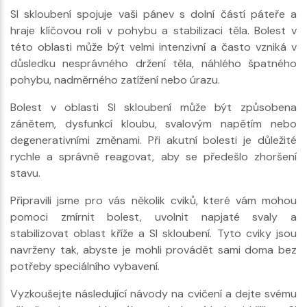
SI skloubení spojuje vaši pánev s dolní částí páteře a
hraje klíčovou roli v pohybu a stabilizaci těla. Bolest v
této oblasti může být velmi intenzivní a často vzniká v
důsledku nesprávného držení těla, náhlého špatného
pohybu, nadměrného zatížení nebo úrazu.
Bolest v oblasti SI skloubení může být způsobena
zánětem, dysfunkcí kloubu, svalovým napětím nebo
degenerativními změnami. Při akutní bolesti je důležité
rychle a správně reagovat, aby se předešlo zhoršení
stavu.
Připravili jsme pro vás několik cviků, které vám mohou
pomoci zmírnit bolest, uvolnit napjaté svaly a
stabilizovat oblast kříže a SI skloubení. Tyto cviky jsou
navrženy tak, abyste je mohli provádět sami doma bez
potřeby speciálního vybavení.
Vyzkoušejte následující návody na cvičení a dejte svému