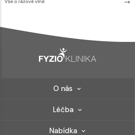
Vše o rázové vlně
O nás
Léčba
Nabídka