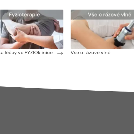
 masáží
Nabídka masáží
Nabídka léčby ve FYZIOklinice
a léčby ve FYZIOklinice
Vše o rázové vlně