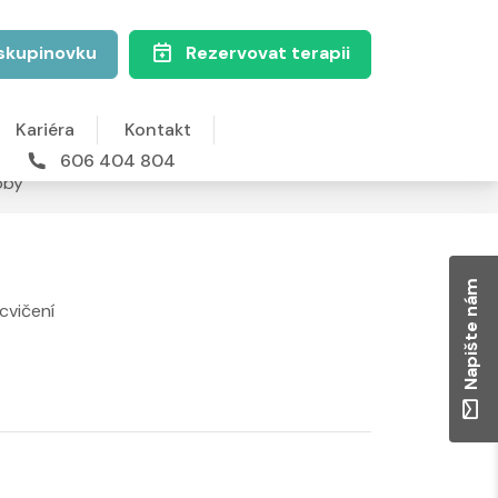
skupinovku
Rezervovat terapii
Kariéra
Kontakt
606 404 804
oby
Napište nám
cvičení