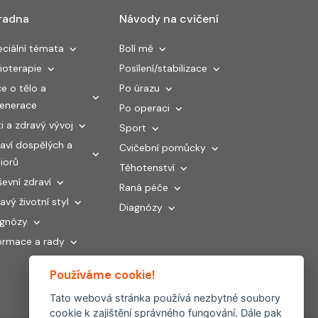
radna
Návody na cvičení
ciální témata
Bolí mě
ioterapie
Posílení/stabilizace
e o tělo a
Po úrazu
generace
Po operaci
i a zdravý vývoj
Sport
aví dospělých a
Cvičební pomůcky
iorů
Těhotenství
evní zdraví
Raná péče
avý životní styl
Diagnózy
agnózy
ormace a rady
Používáme cookie!
Tato webová stránka používá nezbytné soubory
cookie k zajištění správného fungování. Dále pak