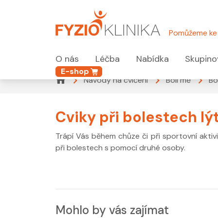
Pomůžeme ke 
O nás
Léčba
Nabídka
Skupino
E-shop
Návody na cvičení
Bolí mě
Bo
Cviky při bolestech l
Trápí Vás během chůze či při sportovní aktiv
při bolestech s pomocí druhé osoby.
Mohlo by vás zajímat