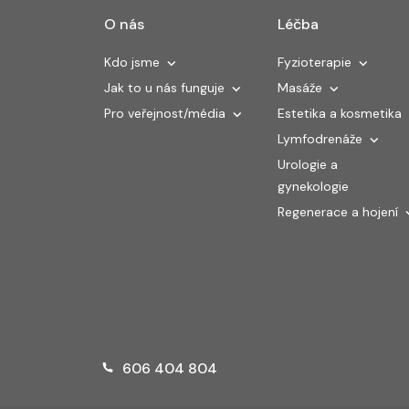
O nás
Léčba
Kdo jsme
Fyzioterapie
Jak to u nás funguje
Masáže
Pro veřejnost/média
Estetika a kosmetika
Lymfodrenáže
Urologie a
gynekologie
Regenerace a hojení
606 404 804