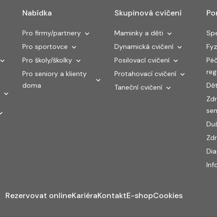
Nabídka
Skupinová cvičení
Po
Pro firmy/partnery
Maminky a děti
Spe
Pro sportovce
Dynamická cvičení
Fyz
Pro školy/školky
Posilovací cvičení
Péč
re
Pro seniory a klienty
Protahovací cvičení
doma
Dět
Taneční cvičení
Zdr
sen
Duš
Zdr
Di
Inf
Rezervovat online
Kariéra
Kontakt
E-shop
Cookies