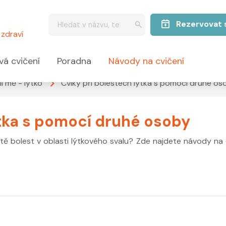
Rezervovat 
zdraví
vá cvičení
Poradna
Návody na cvičení
lí mě - lýtko
Cviky při bolestech lýtka s pomocí druhé os
ýtka s pomocí druhé osoby
itě bolest v oblasti lýtkového svalu? Zde najdete návody na 