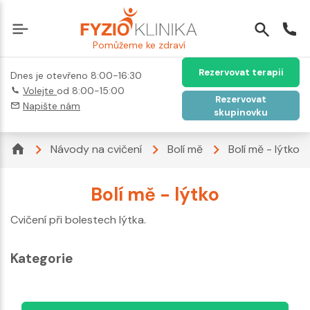
Pomůžeme ke zdraví
Rezervovat terapii
Dnes je otevřeno 8:00-16:30
Volejte
od 8:00-15:00
Rezervovat
Napište nám
skupinovku
Návody na cvičení
Bolí mě
Bolí mě - lýtko
Bolí mě - lýtko
Cvičení při bolestech lýtka.
Kategorie