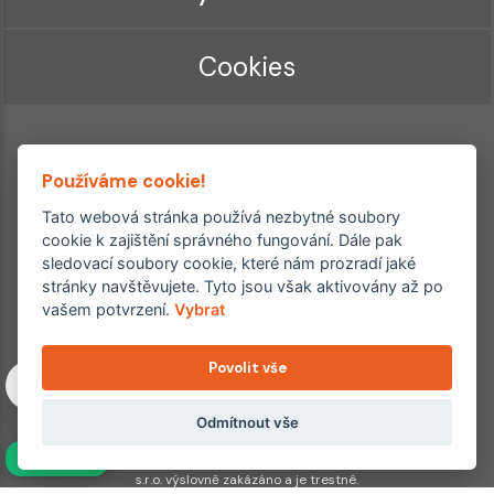
Cookies
Používáme cookie!
Tato webová stránka používá nezbytné soubory
cookie k zajištění správného fungování. Dále pak
sledovací soubory cookie, které nám prozradí jaké
Ordinace roku
Rehabilitační ordinace
stránky navštěvujete. Tyto jsou však aktivovány až po
2. místo – 2017/2019
vašem potvrzení.
Vybrat
3. místo – 2018
Povolit vše
Copyright © 2011–2026 FYZIOklinika s.r.o.
Machkova 1642/2, Praha 4, Jižní Město – Chodov
Všechna práva vyhrazena. Jakékoliv užití obsahu či jeho částí
Odmítnout vše
včetně převzetí, šíření či dalšího zpřístupňování článků,
NAVÍC
fotografií, grafiky a videí veřejnosti je bez souhlasu FYZIOklinika
s.r.o. výslovně zakázáno a je trestné.