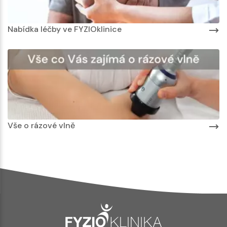
Nabídka léčby ve FYZIOklinice
Vše o rázové vlně