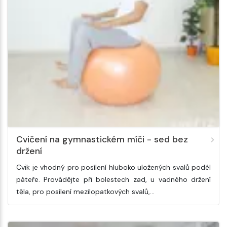
Cvičení na gymnastickém míči - sed bez
držení
Cvik je vhodný pro posílení hluboko uložených svalů podél
páteře. Provádějte při bolestech zad, u vadného držení
těla, pro posílení mezilopatkových svalů,…