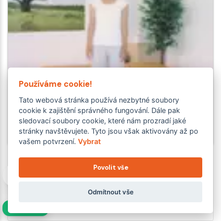
Používáme cookie!
Tato webová stránka používá nezbytné soubory
cookie k zajištění správného fungování. Dále pak
sledovací soubory cookie, které nám prozradí jaké
stránky navštěvujete. Tyto jsou však aktivovány až po
vašem potvrzení.
Vybrat
Korigovaný stoj na BOSU s pohyby horními
končetinami
Povolit vše
Balanční cvičení na BOSU spočívá v aktivaci řídících
Odmítnout vše
mechanismů zajišťující posturální stabilitu veztížených
NAVÍC
podmínkách na nestabilní ploše.