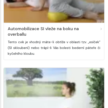
Automobilizace SI vleže na boku na
overballu
Tento cvik je vhodný máte-li obtíže v oblasti tzv. „esíček“
(SI skloubení) nebo trápí-li Vás bolesti bederní páteře či
kyčelního kloubu.