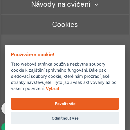
Návody na cvičení
Cookies
Používáme cookie!
Tato webová stránka používá nezbytné soubory
cookie k zajištění správného fungování. Dále pak
sledovací soubory cookie, které nám prozradí jaké
Ordinace roku
Rehabilitační ordinace
stránky navštěvujete. Tyto jsou však aktivovány až po
2. místo – 2017/2019
vašem potvrzení.
Vybrat
3. místo – 2018
Povolit vše
Copyright © 2011–2026 FYZIOklinika s.r.o.
Machkova 1642/2, Praha 4, Jižní Město – Chodov
Všechna práva vyhrazena. Jakékoliv užití obsahu či jeho částí
Odmítnout vše
včetně převzetí, šíření či dalšího zpřístupňování článků,
NAVÍC
fotografií, grafiky a videí veřejnosti je bez souhlasu FYZIOklinika