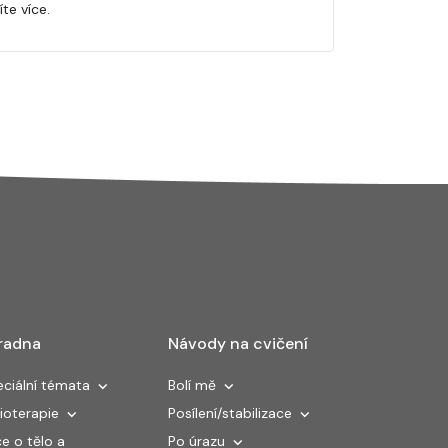
te více.
radna
Návody na cvičení
ciální témata
Bolí mě
ioterapie
Posílení/stabilizace
e o tělo a
Po úrazu