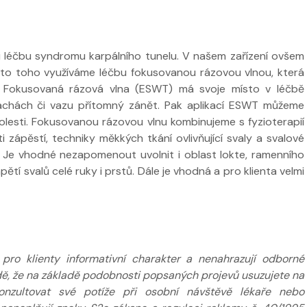
 ve
Nabídka léčby ve
 léčbu syndromu karpálního tunelu. V našem zařízení ovšem
FYZIOklinice
sto toho využíváme léčbu fokusovanou rázovou vlnou, která
Nabídka léčb
. Fokusovaná rázová vlna (ESWT) má svoje místo v léčbě
FYZIOklinice
lachách či vazu přítomný zánět. Pak aplikací ESWT můžeme
bolesti. Fokusovanou rázovou vlnu kombinujeme s fyzioterapií
 zápěstí, techniky měkkých tkání ovlivňující svaly a svalové
. Je vhodné nezapomenout uvolnit i oblast lokte, ramenního
napětí svalů celé ruky i prstů. Dále je vhodná a pro klienta velmi
ží
Nabídka masáží
Nabídka mas
ro klienty informativní charakter a nenahrazují odborné
adě, že na základě podobnosti popsaných projevů usuzujete na
nzultovat své potíže při osobní návštěvě lékaře nebo