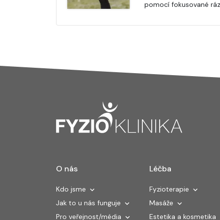
pomocí fokusované ráz
O nás
Léčba
Kdo jsme
Fyzioterapie
Jak to u nás funguje
Masáže
Pro veřejnost/média
Estetika a kosmetika