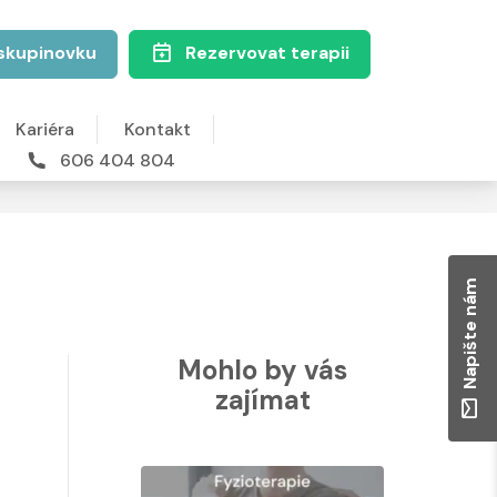
skupinovku
Rezervovat terapii
Kariéra
Kontakt
606 404 804
Napište nám
Mohlo by vás
zajímat