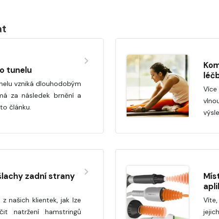
at
Kom
o tunelu
léč
nelu vzniká dlouhodobým
Více
má za následek brnění a
vln
to článku.
výsl
lachy zadní strany
Mís
apl
z našich klientek, jak lze
Víte,
čit natržení hamstringů
jeji