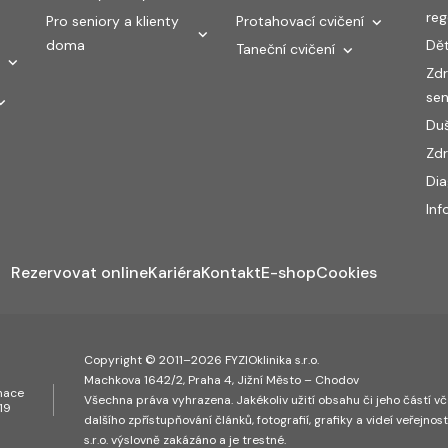
re
Pro seniory a klienty
Protahovací cvičení
doma
Dět
Taneční cvičení
Zdr
sen
Duš
Zdr
Di
Inf
Rezervovat online
Kariéra
Kontakt
E-shop
Cookies
Copyright © 2011–2026 FYZIOklinika s.r.o.
Machkova 1642/2, Praha 4, Jižní Město – Chodov
inace
Všechna práva vyhrazena. Jakékoliv užití obsahu či jeho částí vče
19
dalšího zpřístupňování článků, fotografií, grafiky a videí veřejnos
s.r.o. výslovně zakázáno a je trestné.