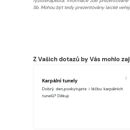
fyzioterapeuta. Informace zde prezentované
Sb. Mohou být tedy prezentovány laické veřejn
Z Vašich dotazů by Vás mohlo za
Karpální tunely
Dobrý den,poskytujete i léčbu karpálních
tunelů? Děkuji.