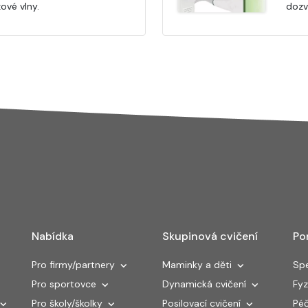
ové vlny.
dozví
Nabídka
Skupinová cvičení
Po
Pro firmy/partnery
Maminky a děti
Spe
Pro sportovce
Dynamická cvičení
Fyz
Pro školy/školky
Posilovací cvičení
Péč