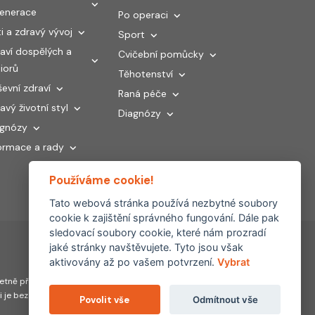
generace
Po operaci
i a zdravý vývoj
Sport
aví dospělých a
Cvičební pomůcky
iorů
Těhotenství
evní zdraví
Raná péče
avý životní styl
Diagnózy
agnózy
ormace a rady
Používáme cookie!
Tato webová stránka používá nezbytné soubory
cookie k zajištění správného fungování. Dále pak
sledovací soubory cookie, které nám prozradí
jaké stránky navštěvujete. Tyto jsou však
aktivovány až po vašem potvrzení.
Vybrat
Partnerské
tně převzetí, šíření či
weby:
hojeni.cz
ti je bez souhlasu FYZIOklinika
Povolit vše
Odmítnout vše