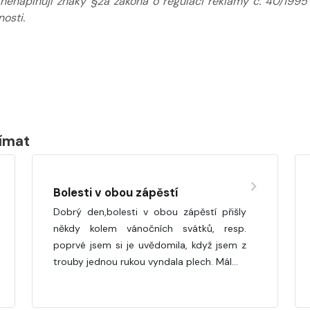
 nenaplňují znaky §2a zákona o regulaci reklamy č. 40/1995
osti.
jímat
Bolesti v obou zápěstí
Dobrý den,bolesti v obou zápěstí přišly
někdy kolem vánočních svátků, resp.
poprvé jsem si je uvědomila, když jsem z
trouby jednou rukou vyndala plech. Mál…