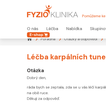
Pomůžeme ke 
O nás
Léčba
Nabídka
Skupino
E-shop
Poradna
Otázky a odpovědi
Léčba karpálních tune
Otázka
Dobrý den,
ráda bych se zeptala, zda se u vás léčí karpá
na obě ruce.
Děkuji za odpověď.