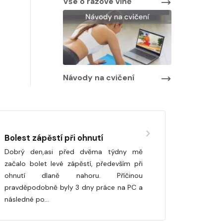
Vše o rázové vlně
Návody na cvičení
Bolest zápěstí při ohnutí
Dobrý den,asi před dvěma týdny mě
začalo bolet levé zápěstí, především při
ohnutí dlaně nahoru. Příčinou
pravděpodobně byly 3 dny práce na PC a
následné po…