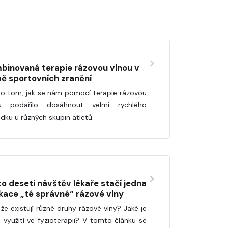
binovaná terapie rázovou vlnou v
bě sportovních zranění
 o tom, jak se nám pomocí terapie rázovou
ou podařilo dosáhnout velmi rychlého
edku u různých skupin atletů.
to deseti návštěv lékaře stačí jedna
ikace „té správné“ rázové vlny
 že existují různé druhy rázové vlny? Jaké je
ch využití ve fyzioterapii? V tomto článku se