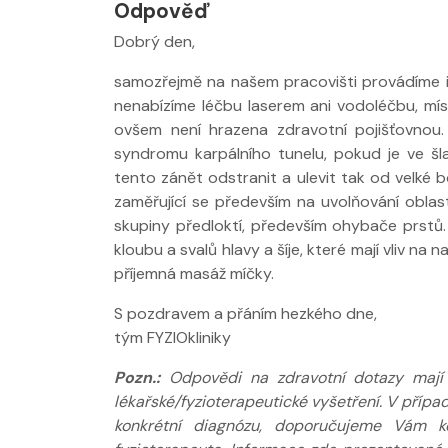
Odpověď
Dobrý den,
Nabídka léčby
samozřejmě na našem pracovišti provádíme i
FYZIOklinice
nenabízíme léčbu laserem ani vodoléčbu, mí
ovšem není hrazena zdravotní pojišťovnou
syndromu karpálního tunelu, pokud je ve š
tento zánět odstranit a ulevit tak od velké 
zaměřující se především na uvolňování oblasti
skupiny předloktí, především ohybače prstů
kloubu a svalů hlavy a šíje, které mají vliv na 
Nabídka masá
příjemná masáž míčky.
S pozdravem a přáním hezkého dne,
tým FYZIOkliniky
Pozn.:
Odpovědi na zdravotní dotazy mají p
lékařské/fyzioterapeutické vyšetření. V příp
konkrétní diagnózu, doporučujeme Vám ko