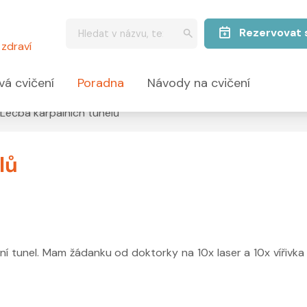
Rezervovat 
zdraví
vá cvičení
Poradna
Návody na cvičení
Léčba karpálních tunelů
lů
lní tunel. Mam žádanku od doktorky na 10x laser a 10x vířivka