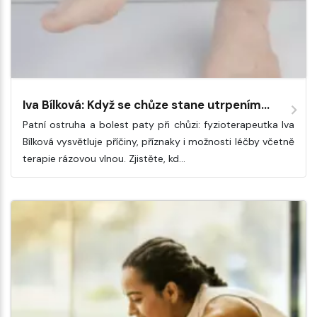
Iva Bílková: Když se chůze stane utrpením...
Patní ostruha a bolest paty při chůzi: fyzioterapeutka Iva
Bílková vysvětluje příčiny, příznaky i možnosti léčby včetně
terapie rázovou vlnou. Zjistěte, kd…