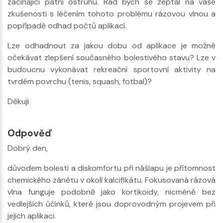
začínající patní ostruhu. Rád bych se zeptal na vaše
zkušenosti s léčením tohoto problému rázovou vlnou a
popřípadě odhad počtů aplikací.
Lze odhadnout za jakou dobu od aplikace je možné
očekávat zlepšení současného bolestivého stavu? Lze v
budoucnu vykonávat rekreační sportovní aktivity na
tvrdém povrchu (tenis, squash, fotbal)?
Děkuji
Odpověď
Dobrý den,
důvodem bolesti a diskomfortu při nášlapu je přítomnost
chemického zánětu v okolí kalcifikátu. Fokusovaná rázová
vlna funguje podobně jako kortikoidy, nicméně bez
vedlejších účinků, které jsou doprovodným projevem při
jejich aplikaci.