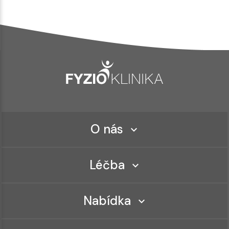
O nás
Léčba
Nabídka