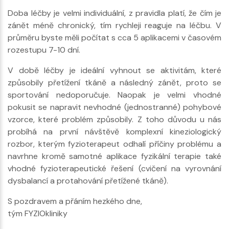
Doba léčby je velmi individuální, z pravidla platí, že čím je
zánět méně chronický, tím rychleji reaguje na léčbu. V
průměru byste měli počítat s cca 5 aplikacemi v časovém
rozestupu 7-10 dní.
V době léčby je ideální vyhnout se aktivitám, které
způsobily přetížení tkáně a následný zánět, proto se
sportování nedoporučuje. Naopak je velmi vhodné
pokusit se napravit nevhodné (jednostranné) pohybové
vzorce, které problém způsobily. Z toho důvodu u nás
probíhá na první návštěvě komplexní kineziologický
rozbor, kterým fyzioterapeut odhalí příčiny problému a
navrhne kromě samotné aplikace fyzikální terapie také
vhodné fyzioterapeutické řešení (cvičení na vyrovnání
dysbalancí a protahování přetížené tkáně).
S pozdravem a přáním hezkého dne,
tým FYZIOkliniky