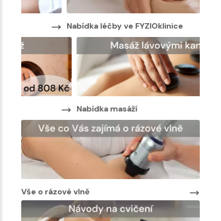
Nabídka léčby ve FYZIOklinice
Nabí
Nab
Nabídka masáží
Vše o rázové vlně