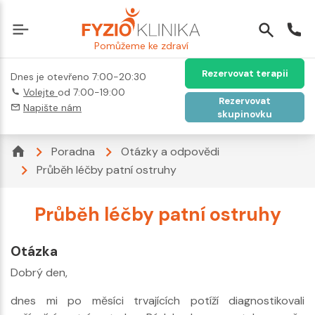
Pomůžeme ke zdraví
Rezervovat terapii
Dnes je otevřeno 7:00-20:30
Volejte
od 7:00-19:00
Rezervovat
Napište nám
skupinovku
Poradna
Otázky a odpovědi
Průběh léčby patní ostruhy
Průběh léčby patní ostruhy
Otázka
Dobrý den,
dnes mi po měsíci trvajících potíží diagnostikovali