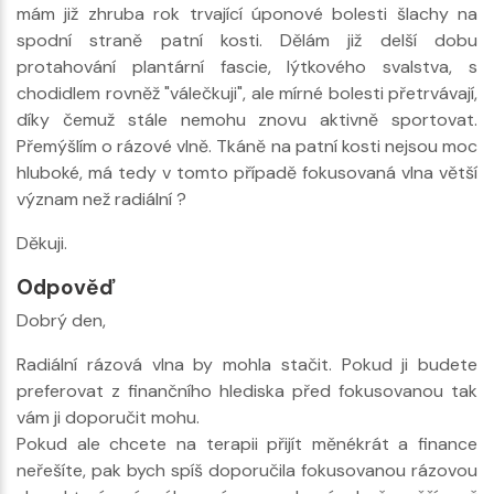
mám již zhruba rok trvající úponové bolesti šlachy na
spodní straně patní kosti. Dělám již delší dobu
protahování plantární fascie, lýtkového svalstva, s
chodidlem rovněž "válečkuji", ale mírné bolesti přetrvávají,
díky čemuž stále nemohu znovu aktivně sportovat.
Přemýšlím o rázové vlně. Tkáně na patní kosti nejsou moc
hluboké, má tedy v tomto případě fokusovaná vlna větší
význam než radiální ?
Děkuji.
Odpověď
Dobrý den,
Radiální rázová vlna by mohla stačit. Pokud ji budete
preferovat z finančního hlediska před fokusovanou tak
vám ji doporučit mohu.
Pokud ale chcete na terapii přijít měnékrát a finance
neřešíte, pak bych spíš doporučila fokusovanou rázovou