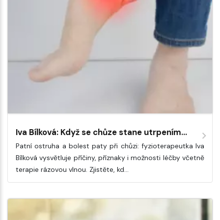
Iva Bílková: Když se chůze stane utrpením...
Patní ostruha a bolest paty při chůzi: fyzioterapeutka Iva
Bílková vysvětluje příčiny, příznaky i možnosti léčby včetně
terapie rázovou vlnou. Zjistěte, kd…