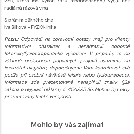
vlnu, která má výkon rázu mnohonásobně vyšší než
radiálná rázová vlna.
S přáním pěkného dne
Iva Bílková - FYZIOklinika
Pozn.:
Odpovědi na zdravotní dotazy mají pro klienty
informativní charakter a nenahrazují odborné
lékařské/fyzioterapeutické vyšetření. V případě, že na
základě podobnosti popsaných projevů usuzujete na
konkrétní diagnózu, doporučujeme Vám konzultovat své
potíže při osobní návštěvě lékaře nebo fyzioterapeuta.
Informace zde prezentované nenaplňují znaky §2a
zákona o regulaci reklamy č. 40/1995 Sb. Mohou být tedy
prezentovány laické veřejnosti.
Mohlo by vás zajímat