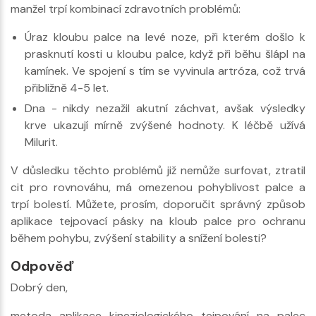
manžel trpí kombinací zdravotních problémů:
Úraz kloubu palce na levé noze, při kterém došlo k
prasknutí kosti u kloubu palce, když při běhu šlápl na
kamínek. Ve spojení s tím se vyvinula artróza, což trvá
přibližně 4-5 let.
Dna - nikdy nezažil akutní záchvat, avšak výsledky
krve ukazují mírně zvýšené hodnoty. K léčbě užívá
Milurit.
V důsledku těchto problémů již nemůže surfovat, ztratil
cit pro rovnováhu, má omezenou pohyblivost palce a
trpí bolestí. Můžete, prosím, doporučit správný způsob
aplikace tejpovací pásky na kloub palce pro ochranu
během pohybu, zvýšení stability a snížení bolesti?
Odpověď
Dobrý den,
metoda aplikace kineziologického tejpování na palec