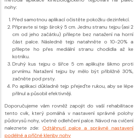
nohy:
Před samotnou aplikací očistěte pokožku dezinfekcí.
Připravte si tejp široký 5 cm. Jednu stranu tejpu (asi 2
cm od jeho začátku) přilepte bez natažení na horní
část palce. Následně tejp natahněte o 10-20% a
přilepte ho přes mediální stranu chodidla až ke
kotníku.
Druhý kus tejpu o šířce 5 cm aplikujte šikmo proti
prvnímu. Natažení tejpu by mělo být přibližně 30%,
začněte pod prsty.
Po aplikaci důkladně tejp přejeďte rukou, aby se lépe
přilnul a působil efektivněji.
Doporučujeme vám rovněž zapojit do vaší rehabilitace
tento cvik, který pomáhá v nastavení správné polohy
půdorysů nohy, včetně odlehčení palce. Návod na cvičení
naleznete zde:
Odtáhnutí palce a správné nastavení
podélné a příčné klenby nohy