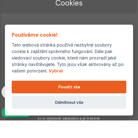
Cookies
Používáme cookie!
Tato webová stránka používá nezbytné soubory
cookie k zajištění správného fungování. Dále pak
sledovací soubory cookie, které nám prozradí jaké
Ordinace roku
Rehabilitační ordinace
stránky navštěvujete. Tyto jsou však aktivovány až po
2. místo – 2017/2019
vašem potvrzení.
Vybrat
3. místo – 2018
Povolit vše
Copyright © 2011–2026 FYZIOklinika s.r.o.
Machkova 1642/2, Praha 4, Jižní Město – Chodov
Všechna práva vyhrazena. Jakékoliv užití obsahu či jeho částí
Odmítnout vše
včetně převzetí, šíření či dalšího zpřístupňování článků,
NAVÍC
fotografií, grafiky a videí veřejnosti je bez souhlasu FYZIOklinika
s.r.o. výslovně zakázáno a je trestné.
Partnerské weby: