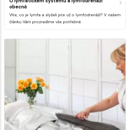
O lymfatickém systému a lymfodrenáži
obecně
Víte, co je lymfa a slyšeli jste už o lymfodrenáži? V našem
článku Vám prozradíme vše potřebné.