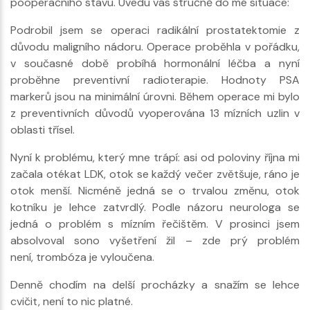
pooperačního stavu. Uvedu vás stručně do mé situace:
Podrobil jsem se operaci radikální prostatektomie z
důvodu maligního nádoru. Operace proběhla v pořádku,
v současné době probíhá hormonální léčba a nyní
proběhne preventivní radioterapie. Hodnoty PSA
markerů jsou na minimální úrovni. Během operace mi bylo
z preventivních důvodů vyoperována 13 mízních uzlin v
oblasti třísel.
Nyní k problému, který mne trápí: asi od poloviny října mi
začala otékat LDK, otok se každý večer zvětšuje, ráno je
otok menší. Nicméně jedná se o trvalou změnu, otok
kotníku je lehce zatvrdlý. Podle názoru neurologa se
jedná o problém s mízním řečištěm. V prosinci jsem
absolvoval sono vyšetření žil – zde prý problém
není, trombóza je vyloučena.
Denně chodím na delší procházky a snažím se lehce
cvičit, není to nic platné.