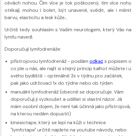
cévách nohou. Čím více je tok poškozený, tím více nohy
otékají, mohou i bolet, být unavené, svědit, ale i měnit
barvu, elasticitu a lesk kůže...
Určitě tedy souhlasím s Vaším neurologem, který Vás na
lymfu navedl.
Doporučuji lymfodrenáže:
přístrojovou lymfodrenáž - posílám
odkaz
s popisem o
co jde u nás, ale najít si stejný princip kalhot můžete i u
svého bydliště - optimálně 3x v týdnu pro začátek,
pak jako udržovací 1x do týdne nebo ob týden
manuální lymfodrenáž (obecně se doporučuje. Vám
doporučuji ji vyzkoušet a udělat si vlastní názor. Já
mám osobní dojem, že není tak účinná jako přístrojová,
na kterou nedám dopustit)
kinesiotape, který se lepí na kůži v technice
"lymfotape" určitě najdete na youtube návody, nebo