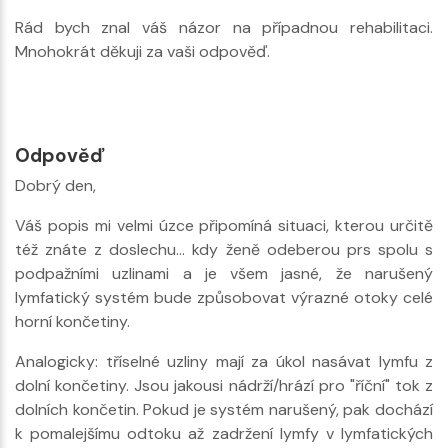
Rád bych znal váš názor na případnou rehabilitaci.
Mnohokrát děkuji za vaši odpověď.
Odpověď
Dobrý den,
Váš popis mi velmi úzce připomíná situaci, kterou určitě
též znáte z doslechu... kdy ženě odeberou prs spolu s
podpažními uzlinami a je všem jasné, že narušený
lymfatický systém bude způsobovat výrazné otoky celé
horní končetiny.
Analogicky: tříselné uzliny mají za úkol nasávat lymfu z
dolní končetiny. Jsou jakousi nádrží/hrází pro "říční" tok z
dolních končetin. Pokud je systém narušený, pak dochází
k pomalejšímu odtoku až zadržení lymfy v lymfatických