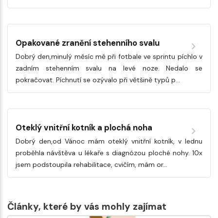
Opakované zranění stehenního svalu
Dobrý den,minulý měsíc mě při fotbale ve sprintu píchlo v
zadním stehenním svalu na levé noze. Nedalo se
pokračovat. Píchnutí se ozývalo při většině typů p…
Oteklý vnitřní kotník a plochá noha
Dobrý den,od Vánoc mám oteklý vnitřní kotník, v lednu
proběhla návštěva u lékaře s diagnózou ploché nohy. 10x
jsem podstoupila rehabilitace, cvičím, mám or…
Články, které by vás mohly zajímat