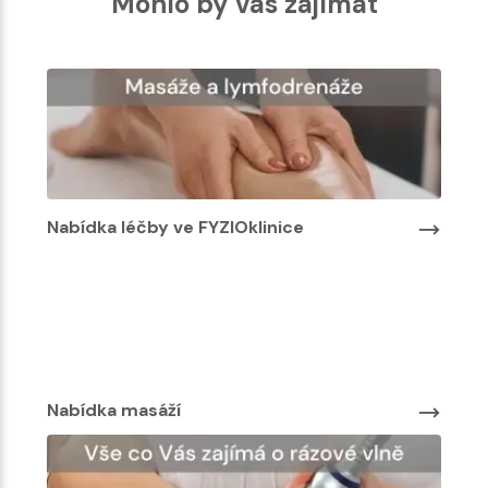
Mohlo by vás zajímat
Nabídka léčby ve FYZIOklinice
Nabí
Nab
Nabídka masáží