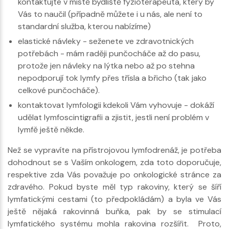
kontaktujte v místě bydliště fyzioterapeuta, který by
Vás to naučil (případně můžete i u nás, ale není to
standardní služba, kterou nabízíme)
elastické návleky - seženete ve zdravotnických
potřebách - mám raději punčocháče až do pasu,
protože jen návleky na lýtka nebo až po stehna
nepodporují tok lymfy přes třísla a břicho (tak jako
celkové punčocháče).
kontaktovat lymfologii kdekoli Vám vyhovuje - dokáží
udělat lymfoscintigrafii a zjistit, jestli není problém v
lymfě ještě někde.
Než se vypravíte na přístrojovou lymfodrenáž, je potřeba
dohodnout se s Vaším onkologem, zda toto doporučuje,
respektive zda Vás považuje po onkologické stránce za
zdravého. Pokud byste měl typ rakoviny, který se šíří
lymfatickými cestami (to předpokládám) a byla ve Vás
ještě nějaká rakovinná buňka, pak by se stimulací
lymfatického systému mohla rakovina rozšířit. Proto,