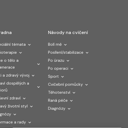
radna
Návody na cvičení
ciální témata
Bolí mě
ioterapie
Posílení/stabilizace
e o tělo a
Po úrazu
generace
Po operaci
i a zdravý vývoj
Sport
aví dospělých a
Cvičební pomůcky
iorů
Těhotenství
evní zdraví
Raná péče
avý životní styl
Diagnózy
agnózy
ormace a rady