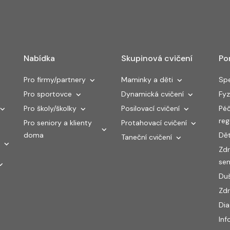
Nabídka
Skupinová cvičení
Po
Pro firmy/partnery
Maminky a děti
Spe
Pro sportovce
Dynamická cvičení
Fyz
Pro školy/školky
Posilovací cvičení
Péč
re
Pro seniory a klienty
Protahovací cvičení
doma
Dět
Taneční cvičení
Zdr
sen
Duš
Zdr
Di
Inf