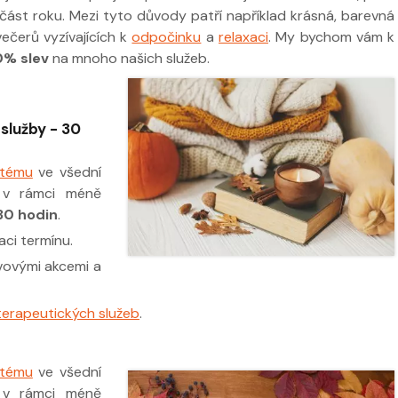
část roku. Mezi tyto důvody patří například krásná, barevná
ečerů vyzívajících k
odpočinku
a
relaxaci
. My bychom vám k
0% slev
na mnoho našich služeb.
 ve
Nabídka léčby ve
FYZIOklinice
služby - 30
Nabídka léčb
FYZIOklinice
stému
ve všední
v rámci méně
30 hodin
.
ci termínu.
evovými akcemi a
terapeutických služeb
.
stému
ve všední
v rámci méně