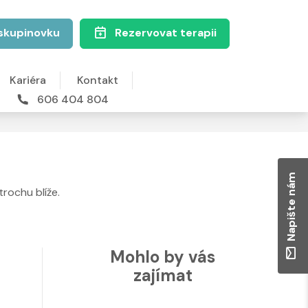
skupinovku
Rezervovat terapii
Kariéra
Kontakt
606 404 804
Napište nám
trochu blíže.
Mohlo by vás
zajímat