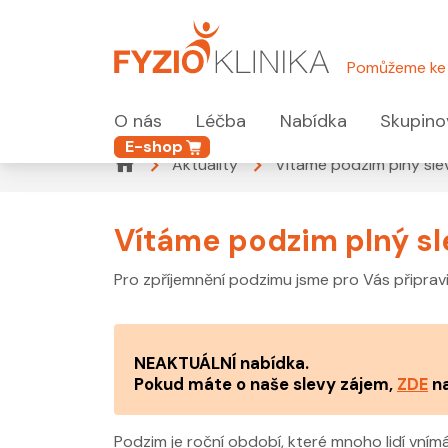
Pomůžeme ke 
O nás
Léčba
Nabídka
Skupino
E-shop
Aktuality
Vítáme podzim plný sle
Vítáme podzim plný sl
Pro zpříjemnění podzimu jsme pro Vás připravil
NEAKTUÁLNÍ nabídka.
Pokud máte o naše slevy zájem,
ZDE
n
Podzim je roční období, které mnoho lidí vnímá 