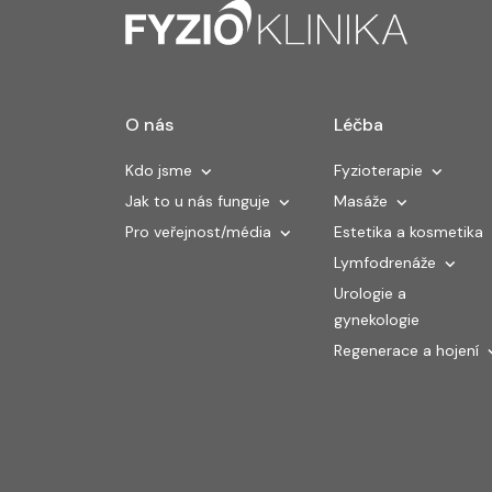
O nás
Léčba
Kdo jsme
Fyzioterapie
Jak to u nás funguje
Masáže
Pro veřejnost/média
Estetika a kosmetika
Lymfodrenáže
Urologie a
gynekologie
Regenerace a hojení