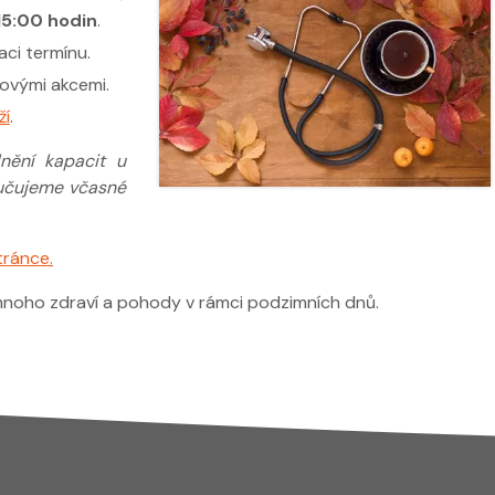
15:00 hodin
.
ci termínu.
vovými akcemi.
ží
.
nění kapacit u
učujeme včasné
tránce.
 mnoho zdraví a pohody v rámci podzimních dnů.