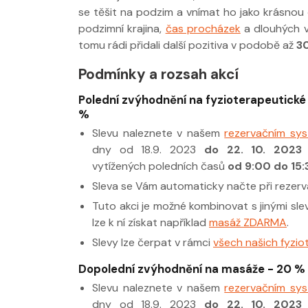
se těšit na podzim a vnímat ho jako krásnou 
podzimní krajina,
čas procházek
a dlouhých v
tomu rádi přidali další pozitiva v podobě až
3
Podmínky a rozsah akcí
Nabídka léčby
FYZIOklinice
Polední zvýhodnění na fyzioterapeutické 
%
Slevu naleznete v našem
rezervačním sy
dny od 18.9. 2023
do 22. 10. 2023
vytížených poledních časů
od 9:00 do 15:
Sleva se Vám automaticky načte při rezerva
Tuto akci je možné kombinovat s jinými sl
lze k ní získat například
masáž ZDARMA
.
Slevy lze čerpat v rámci
všech našich fyzio
Dopolední zvýhodnění na masáže - 20 %
Slevu naleznete v našem
rezervačním sy
dny od 18.9. 2023
do 22. 10. 2023