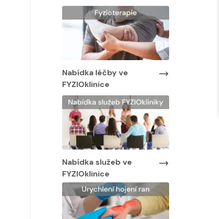
Nabídka lé
FYZIOklinic
y ve
Nabídka léčby ve
FYZIOklinice
Nabídka služeb ve
FYZIOklinice