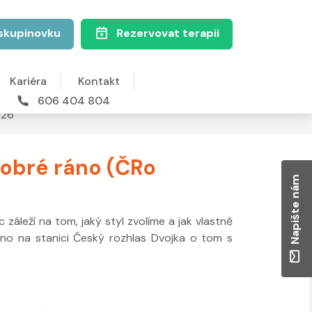
skupinovku
Rezervovat terapii
Kariéra
Kontakt
606 404 804
026
 Dobré ráno (ČRo
Napište nám
 záleží na tom, jaký styl zvolíme a jak vlastně
no na stanici Český rozhlas Dvojka o tom s