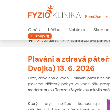
Pomůžeme ke 
O nás
Léčba
Nabídka
Skupino
E-shop
Aktuality
Plavání a zdravá páteř:
Plavání a zdravá páteř
Dvojka) 13. 6. 2026
Léto, dovolená a voda – plavání patří k nejobl
plaveme. Některý pohyb ve vodě tělu prosp
moderátorkou Terezou Stýblovou mluvila naše 
Který styl nejlépe kompenzuje
celodenní hrbení a předklánění – a