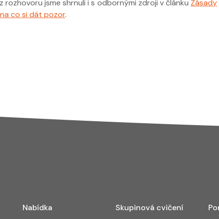
z rozhovoru jsme shrnuli i s odbornými zdroji v článku
Zásady
na co si dát pozor
.
Nabídka
Skupinová cvičení
Po