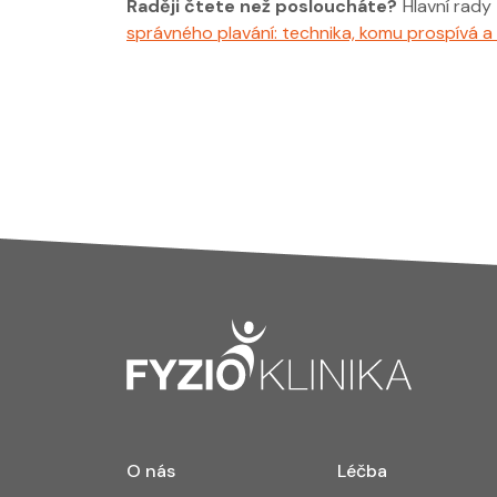
Raději čtete než posloucháte?
Hlavní rady 
správného plavání: technika, komu prospívá a 
O nás
Léčba