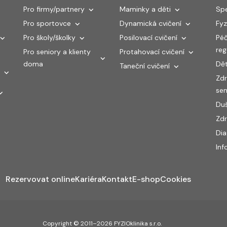
Pro firmy/partnery
Maminky a děti
Spe
Pro sportovce
Dynamická cvičení
Fyz
Pro školy/školky
Posilovací cvičení
Péč
re
Pro seniory a klienty
Protahovací cvičení
doma
Dět
Taneční cvičení
Zdr
sen
Duš
Zdr
Di
Inf
Rezervovat online
Kariéra
Kontakt
E-shop
Cookies
Copyright © 2011–2026 FYZIOklinika s.r.o.