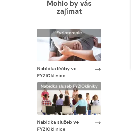
Mohlo by vás
zajímat
Nabídka lé
FYZIOklinic
y ve
Nabídka léčby ve
FYZIOklinice
Nabídka služeb ve
FYZIOklinice