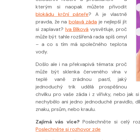
kterým si naopak můžete přivodit
blokádu krční páteře
? A je vlastně
pravda, že na
bolavá záda
je nejlepší jít
si zaplavat?
Iva Bílková
vysvětluje, proč
může být tahle rozšířená rada spíš omyl
– a co s tím má společného teplota
vody.
Nabídka léčby
Došlo ale i na překvapivá témata: proč
FYZIOklinice
může být sklenka červeného vína v
teplé vaně zrádnou pastí, jaký
jednoduchý trik udělá prospěšnou
chvilku pro vaše záda i z vířivky, nebo jak s
nechybělo ani jedno jednoduché pravidlo, d
znaku, prsům, nebo kraulu.
Zajímá vás více?
Poslechněte si celý ro
Poslechněte si rozhovor zde