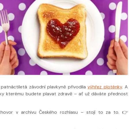
 ve
Nabídka léčby ve
FYZIOklinice
Nabídka léčb
FYZIOklinice
i patnáctiletá závodní plavkyně přivodila
výhřez ploténky
. A
íky kterému budete plavat zdravě – ať už dáváte přednost
zhovor v archivu Českého rozhlasu – stojí to za to. 👉