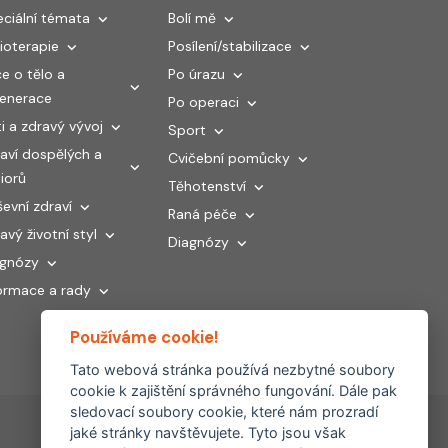
ciální témata
Bolí mě
ioterapie
Posílení/stabilizace
e o tělo a
Po úrazu
generace
Po operaci
i a zdravý vývoj
Sport
aví dospělých a
Cvičební pomůcky
iorů
Těhotenství
evní zdraví
Raná péče
avý životní styl
Diagnózy
agnózy
ormace a rady
Používáme cookie!
Tato webová stránka používá nezbytné soubory
cookie k zajištění správného fungování. Dále pak
sledovací soubory cookie, které nám prozradí
jaké stránky navštěvujete. Tyto jsou však