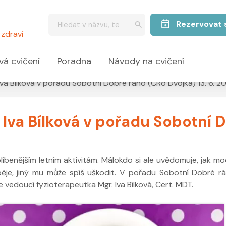
Rezervovat 
zdraví
vá cvičení
Poradna
Návody na cvičení
 Iva Bílková v pořadu Sobotní Dobré ráno (ČRo Dvojka) 13. 6. 2
: Iva Bílková v pořadu Sobotní
íbenějším letním aktivitám. Málokdo si ale uvědomuje, jak moc
ěje, jiný mu může spíš uškodit. V pořadu Sobotní Dobré rá
vedoucí fyzioterapeutka Mgr. Iva Bílková, Cert. MDT.