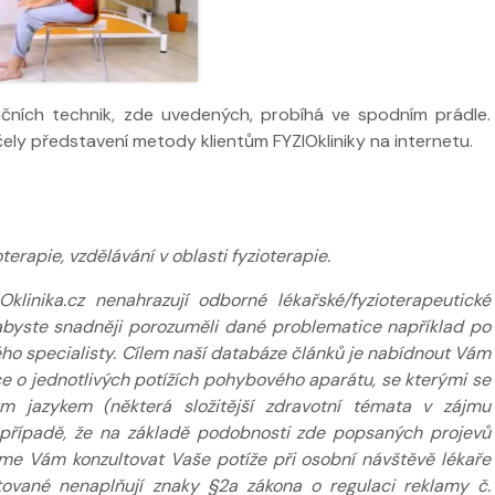
ačních technik, zde uvedených, probíhá ve spodním prádle.
účely představení metody klientům FYZIOkliniky na internetu.
erapie, vzdělávání v oblasti fyzioterapie.
inika.cz nenahrazují odborné lékařské/fyzioterapeutické
k abyste snadněji porozuměli dané problematice například po
ého specialisty. Cílem naší databáze článků je nabídnout Vám
 o jednotlivých potížích pohybového aparátu, se kterými se
m jazykem (některá složitější zdravotní témata v zájmu
případě, že na základě podobnosti zde popsaných projevů
eme Vám konzultovat Vaše potíže při osobní návštěvě lékaře
tované nenaplňují znaky §2a zákona o regulaci reklamy č.