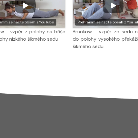
áním se načte obsah z YouTube
Přehráním se načte obsah z YouTu
w - vzpěr z polohy na břiše
Brunkow - vzpěr ze sedu n
ohy nízkého šikmého sedu
do polohy vysokého překáž
šikmého sedu