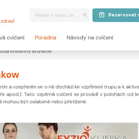
Rezervovat 
zdraví
vá cvičení
Poradna
Návody na cvičení
oda Roswithy Brunkow
nkow
in a vzepřením se o ně dochází ke vzpřímení trupu a k aktiva
teře apod.). Tato vzpěrná cvičení se provádí v polohách od l
ré mohou být oslabené nebo přetížené.