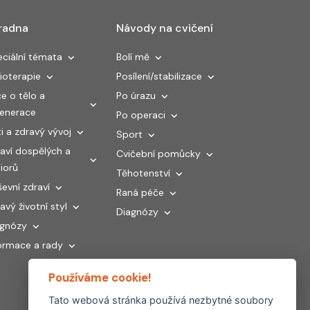
radna
Návody na cvičení
ciální témata
Bolí mě
ioterapie
Posílení/stabilizace
e o tělo a
Po úrazu
generace
Po operaci
i a zdravý vývoj
Sport
aví dospělých a
Cvičební pomůcky
iorů
Těhotenství
evní zdraví
Raná péče
avý životní styl
Diagnózy
agnózy
ormace a rady
Používáme cookie!
Tato webová stránka používá nezbytné soubory