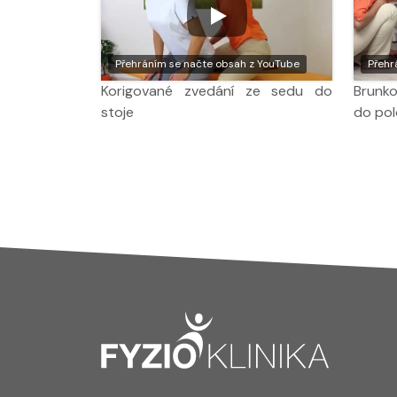
Přehráním se načte obsah z YouTube
Přehr
Korigované zvedání ze sedu do
Brunko
stoje
do pol