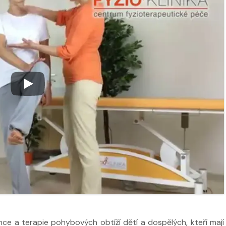
 ve
Nabídka léčby ve
Nabídka léčb
FYZIOklinice
FYZIOklinice
ží
Nabídka masáží
Nabídka mas
nce a terapie pohybových obtíží dětí a dospělých, kteří mají