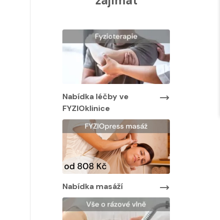
zajímat
Nabídka léčby ve
Nabídka lé
FYZIOklinice
FYZIOklinic
y ve
Nabídka masáží
Nabídka ma
áží