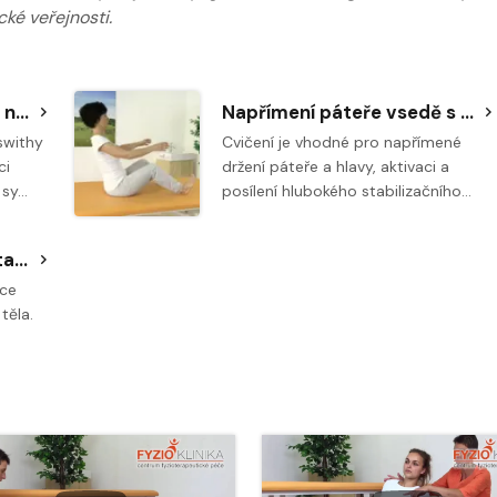
ké veřejnosti.
Brunkow - vzpěr ze sedu na zemi do polohy vysokého překážkového šikmého sedu
Napřímení páteře vsedě s dolními končetinami před sebou
swithy
Cvičení je vhodné pro napřímené
ci
držení páteře a hlavy, aktivaci a
 sy…
posílení hlubokého stabilizačního…
Cvičení do kanceláře - stabilizace trupu
ace
těla.