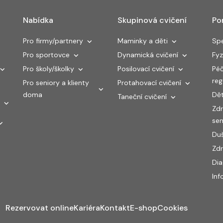
Nabídka
Skupinová cvičení
Po
Pro firmy/partnery
Maminky a děti
Spe
Pro sportovce
Dynamická cvičení
Fyz
Pro školy/školky
Posilovací cvičení
Péč
re
Pro seniory a klienty
Protahovací cvičení
doma
Dět
Taneční cvičení
Zdr
sen
Duš
Zdr
Di
Inf
Rezervovat online
Kariéra
Kontakt
E-shop
Cookies