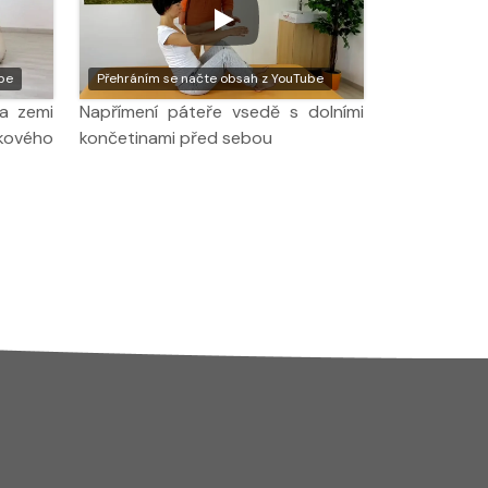
be
Přehráním se načte obsah z YouTube
a zemi
Napřímení páteře vsedě s dolními
kového
končetinami před sebou