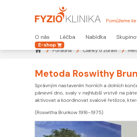
Pomůžeme ke 
O nás
Léčba
Nabídka
Skupino
E-shop
Poradna
Články o zdraví
Met
Metoda Roswithy Bru
Správným nastavením horních a dolních končet
pánevní dno, svaly v nejhlubší vrstvě na pá
aktivovat a koordinovat svalové řetězce, kte
(Roswitha Brunkow 1916–1975)