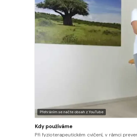
Nabídka léčby ve
Nabídka léčby
FYZIOklinice
FYZIOklinice
Nabídka masáží
Nabídka masá
Přehráním se načte obsah z YouTube
Kdy používáme
Při fyzioterapeutickém cvičení, v rámci preve