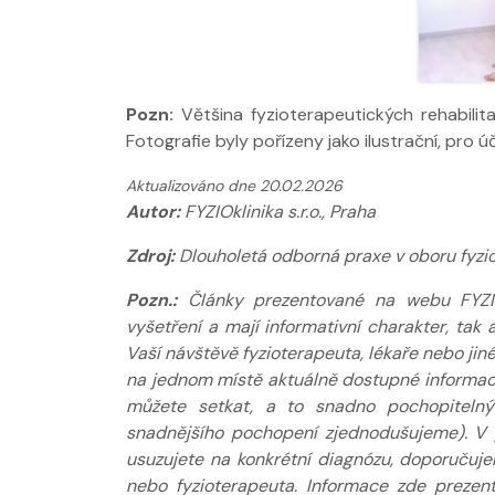
Pozn:
Většina fyzioterapeutických rehabilit
Fotografie byly pořízeny jako ilustrační, pro 
Aktualizováno dne 20.02.2026
Autor:
FYZIOklinika s.r.o., Praha
Zdroj:
Dlouholetá odborná praxe v oboru fyziot
Pozn.:
Články prezentované na webu FYZIOkl
vyšetření a mají informativní charakter, ta
Vaší návštěvě fyzioterapeuta, lékaře nebo jin
na jednom místě aktuálně dostupné informace
můžete setkat, a to snadno pochopitelný
snadnějšího pochopení zjednodušujeme). V 
usuzujete na konkrétní diagnózu, doporučuj
nebo fyzioterapeuta. Informace zde prezen