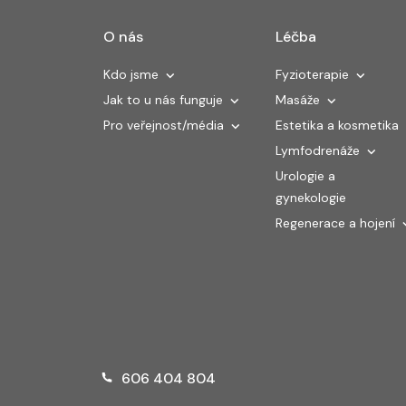
O nás
Léčba
Kdo jsme
Fyzioterapie
Jak to u nás funguje
Masáže
Pro veřejnost/média
Estetika a kosmetika
Lymfodrenáže
Urologie a
gynekologie
Regenerace a hojení
606 404 804