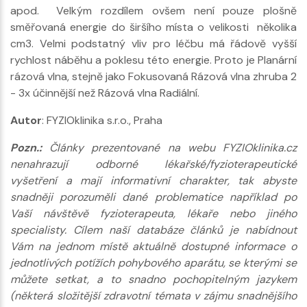
apod. Velkým rozdílem ovšem není pouze plošně
směřovaná energie do širšího místa o velikosti několika
cm3. Velmi podstatný vliv pro léčbu má řádově vyšší
rychlost náběhu a poklesu této energie. Proto je Planární
rázová vlna, stejně jako Fokusovaná Rázová vlna zhruba 2
- 3x účinnější než Rázová vlna Radiální.
Autor
: FYZIOklinika s.r.o., Praha
Pozn.:
Články prezentované na webu FYZIOklinika.cz
nenahrazují odborné lékařské/fyzioterapeutické
vyšetření a mají informativní charakter, tak abyste
snadněji porozuměli dané problematice například po
Vaší návštěvě fyzioterapeuta, lékaře nebo jiného
specialisty. Cílem naší databáze článků je nabídnout
Vám na jednom místě aktuálně dostupné informace o
jednotlivých potížích pohybového aparátu, se kterými se
můžete setkat, a to snadno pochopitelným jazykem
(některá složitější zdravotní témata v zájmu snadnějšího