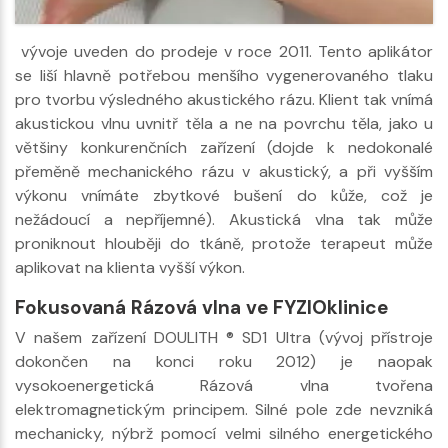
vývoje uveden do prodeje v roce 2011. Tento aplikátor
se liší hlavně potřebou menšího vygenerovaného tlaku
pro tvorbu výsledného akustického rázu. Klient tak vnímá
akustickou vlnu uvnitř těla a ne na povrchu těla, jako u
většiny konkurenčních zařízení (dojde k nedokonalé
přeměně mechanického rázu v akustický, a při vyšším
výkonu vnímáte zbytkové bušení do kůže, což je
nežádoucí a nepříjemné). Akustická vlna tak může
proniknout hlouběji do tkáně, protože terapeut může
aplikovat na klienta vyšší výkon.
Fokusovaná Rázová vlna ve FYZIOklinice
V našem zařízení DOULITH ® SD1 Ultra (vývoj přístroje
dokončen na konci roku 2012) je naopak
vysokoenergetická Rázová vlna tvořena
elektromagnetickým principem. Silné pole zde nevzniká
mechanicky, nýbrž pomocí velmi silného energetického