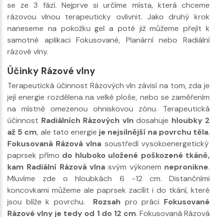
se ze 3 fází. Nejprve si určíme místa, která chceme
rázovou vlnou terapeuticky ovlivnit. Jako druhý krok
naneseme na pokožku gel a poté již můžeme přejít k
samotné aplikaci Fokusované, Planární nebo Radiální
rázové vlny.
Účinky Rázové vlny
Terapeutická účinnost Rázových vln závisí na tom, zda je
její energie rozdělena na velké ploše, nebo se zaměřením
na místně omezenou ohniskovou zónu. Terapeutická
účinnost
Radiálních Rázových vln
dosahuje
hloubky 2
až 5 cm
, ale tato energie
je nejsilnější na povrchu těla
.
Fokusovaná Rázová vlna
soustředí vysokoenergetický
paprsek přímo
do hluboko uložené poškozené tkáně,
kam Radiální Rázová vlna
svým výkonem
nepronikne
.
Mluvíme zde o hloubkách 6 -12 cm. Distančními
koncovkami můžeme ale paprsek zacílit i do tkání, které
jsou blíže k povrchu.
Rozsah
pro práci
Fokusované
Rázové vlny je tedy od 1 do 12 cm
. Fokusovaná Rázová