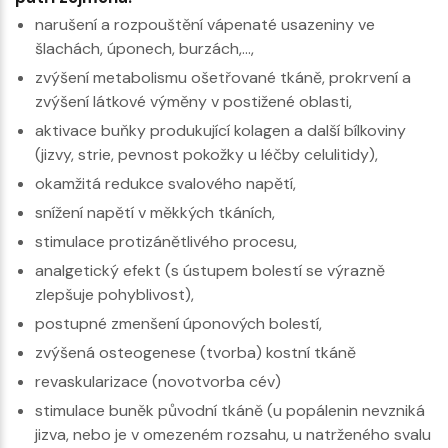
narušení a rozpouštění vápenaté usazeniny ve
šlachách, úponech, burzách,…,
zvýšení metabolismu ošetřované tkáně, prokrvení a
zvýšení látkové výměny v postižené oblasti,
aktivace buňky produkující kolagen a další bílkoviny
(jizvy, strie, pevnost pokožky u léčby celulitidy),
okamžitá redukce svalového napětí,
snížení napětí v měkkých tkáních,
stimulace protizánětlivého procesu,
analgetický efekt (s ústupem bolestí se výrazně
zlepšuje pohyblivost),
postupné zmenšení úponových bolestí,
zvýšená osteogenese (tvorba) kostní tkáně
revaskularizace (novotvorba cév)
stimulace buněk původní tkáně (u popálenin nevzniká
jizva, nebo je v omezeném rozsahu, u natrženého svalu