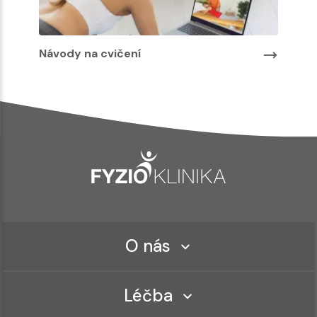
Návody na cvičení
O nás
Léčba