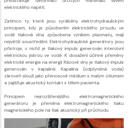
představuje deformaci určitých materiálů vlivem
elektrického napětí.
Zatímco ty, které jsou vyráběny elektrohydraulickým
principem, kdy je působením elektrického proudu ve
vodě tlaková vlna způsobena vznikem plazmatu, mají
největší soustředění. Elektrohydraulické generátory jsou
přístroje, v nichž je tlakový impuls generován intenzivní
elektrickou jiskrou ve vodě. K dosažení účinné přeměny
elektrické energie na energii Rázové vlny je tlakový impuls
generován v kapalině. Kapalina (odplyněná voda)
zároveň slouží jako přenosové médium s malým útlumem
a zajišťuje akustický kontakt s tělem pacienta.
Principem nejrozšířenějšího elektromagnetického
generátoru je přeměna elektromagnetického tlaku
magnetického pole na tlak akustický při průchodu