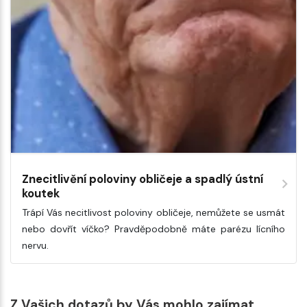
Znecitlivění poloviny obličeje a spadlý ústní
koutek
Trápí Vás necitlivost poloviny obličeje, nemůžete se usmát
nebo dovřít víčko? Pravděpodobně máte parézu lícního
nervu.
Z Vašich dotazů by Vás mohlo zajímat