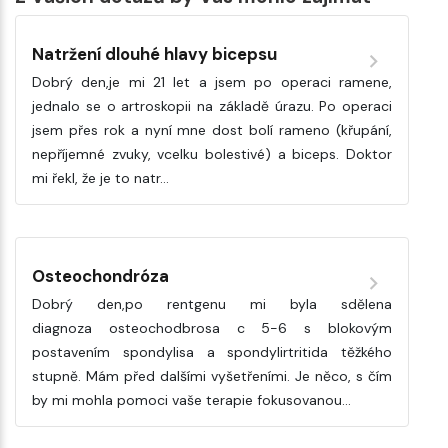
Natržení dlouhé hlavy bicepsu
Dobrý den,je mi 21 let a jsem po operaci ramene,
jednalo se o artroskopii na základě úrazu. Po operaci
jsem přes rok a nyní mne dost bolí rameno (křupání,
nepříjemné zvuky, vcelku bolestivé) a biceps. Doktor
mi řekl, že je to natr…
Osteochondróza
Dobrý den,po rentgenu mi byla sdělena
diagnoza osteochodbrosa c 5-6 s blokovým
postavením spondylisa a spondylirtritida těžkého
stupně. Mám před dalšími vyšetřeními. Je něco, s čím
by mi mohla pomoci vaše terapie fokusovanou…