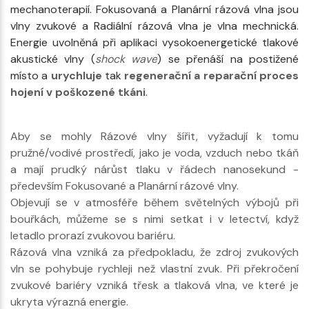
mechanoterapií. Fokusovaná a Planární rázová vlna jsou
vlny zvukové a Radiální rázová vlna je vlna mechnická.
Energie uvolněná při aplikaci vysokoenergetické tlakové
akustické vlny (
shock wave
) se přenáší na postižené
místo a
urychluje
tak
regenerační a reparační proces
hojení v poškozené tkáni
.
Aby se mohly Rázové vlny šířit, vyžadují k tomu
pružné/vodivé prostředí, jako je voda, vzduch nebo tkáň
a mají prudký nárůst tlaku v řádech nanosekund -
především Fokusované a Planární rázové vlny.
Objevují se v atmosféře během světelných výbojů při
bouřkách, můžeme se s nimi setkat i v letectví, když
letadlo prorazí zvukovou bariéru.
Rázová vlna vzniká za předpokladu, že zdroj zvukových
vln se pohybuje rychleji než vlastní zvuk. Při překročení
zvukové bariéry vzniká třesk a tlaková vlna, ve které je
ukryta výrazná energie.