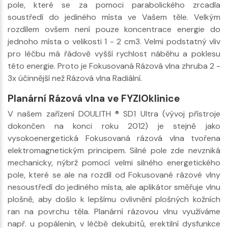
pole, které se za pomoci parabolického zrcadla
soustředí do jediného místa ve Vašem těle. Velkým
rozdílem ovšem není pouze koncentrace energie do
jednoho místa o velikosti 1 - 2 cm3. Velmi podstatný vliv
pro léčbu má řádově vyšší rychlost náběhu a poklesu
této energie. Proto je Fokusovaná Rázová vlna zhruba 2 -
3x účinnější než Rázová vlna Radiální.
Planární Rázová vlna ve FYZIOklinice
V našem zařízení DOULITH ® SD1 Ultra (vývoj přístroje
dokončen na konci roku 2012) je stejně jako
vysokoenergetická Fokusovaná rázová vlna tvořena
elektromagnetickým principem. Silné pole zde nevzniká
mechanicky, nýbrž pomocí velmi silného energetického
pole, které se ale na rozdíl od Fokusované rázové vlny
nesoustředí do jediného místa, ale aplikátor směřuje vlnu
plošně, aby došlo k lepšímu ovlivnění plošných kožních
ran na povrchu těla. Planární rázovou vlnu využíváme
např. u popálenin, v léčbě dekubitů, erektilní dysfunkce