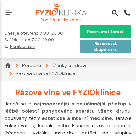
Pomůžeme ke zdraví
Rezervovat terapii
Dnes je otevřeno 7:00-20:30
Volejte
od 7:00-19:00
Rezervovat
Napište nám
skupinovku
Poradna
Články o zdraví
Rázová vlna ve FYZIOklinice
Rázová vlna ve FYZIOklinice
Jedná se o
nejmodernější a nejúčinnější přístup v
léčbě bolestí pohybového aparátu všeho druhu
,
používaný též
v estetické a interní medicíně
. Terapie
Fokusovanou, Radiální nebo Planární rázovou vlnou je
léčebnou fyzikální metodou patřící do skupiny