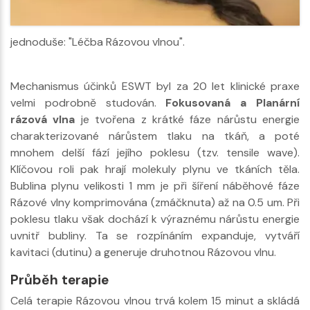
jednoduše: "Léčba Rázovou vlnou".
Mechanismus účinků ESWT byI za 20 let klinické praxe
velmi podrobně studován.
Fokusovaná a Planární
rázová vlna
je tvořena z krátké fáze nárůstu energie
charakterizované nárůstem tlaku na tkáň, a poté
mnohem delší fází jejího poklesu (tzv. tensile wave).
Klíčovou roli pak hrají molekuly plynu ve tkáních těla.
Bublina plynu velikosti 1 mm je při šíření náběhové fáze
Rázové vlny komprimována (zmáčknuta) až na 0.5 um. Při
poklesu tlaku však dochází k výraznému nárůstu energie
uvnitř bubliny. Ta se rozpínáním expanduje, vytváří
kavitaci (dutinu) a generuje druhotnou Rázovou vlnu.
Průběh terapie
Celá terapie Rázovou vlnou trvá kolem 15 minut a skládá