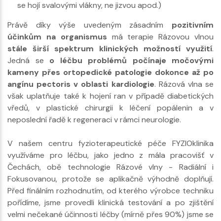
se hojí svalovými vlákny, ne jizvou apod.)
Právě díky výše uvedeným zásadním
pozitivním
účinkům na organismus
má terapie Rázovou vlnou
stále širší spektrum klinických možností využití
.
Jedná se
o léčbu problémů počínaje močovými
kameny přes ortopedické patologie dokonce až po
angínu pectoris v oblasti kardiologie
. Rázová vlna se
však uplatňuje také k hojení ran v případě diabetických
vředů, v plastické chirurgii k léčení popálenin a v
neposlední řadě k regeneraci v rámci neurologie.
V našem centru fyzioterapeutické péče FYZIOklinika
využíváme pro léčbu, jako jedno z mála pracovišť v
Čechách, obě technologie Rázové vlny - Radiální i
Fokusovanou, protože se aplikačně výhodně doplňují.
Před finálním rozhodnutím, od kterého výrobce techniku
pořídíme, jsme provedli klinická testování a po zjištění
velmi nečekané účinnosti léčby (mírně přes 90%) jsme se