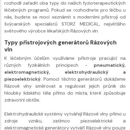
rozhodli zařadit oba typy do našich fyzioterapeutických
léčebných programů. Pokud se rozhodnete pro léčbu u
nás, budete se moci seznámit s moderními přístroji od
švýcarských specialistů STORZ MEDICAL, největšího
světového výrobce lékařských Rázových vln.
Typy přístrojových generátorů Rázových
vln
K léčebným účelům využíváme přístroje pracující na
různých fyzikálních principech -
pneumatický,
elektromagnetický, elektrohydraulický a
piezoelektrický
. Pomocí těchto generátorů dokážeme
Rázové vlny směrovat a regulovat jejich průnik do
hloubky lidského těla přímo do místa, které způsobuje
zdravotní obtíže.
Elektrohydraulické systémy vytvářejí Rázové vlny přímo u
zdroje vzniku, zatímco piezoelektrické a
elektromagnetické generátory vytváří Rázové vlny pouze