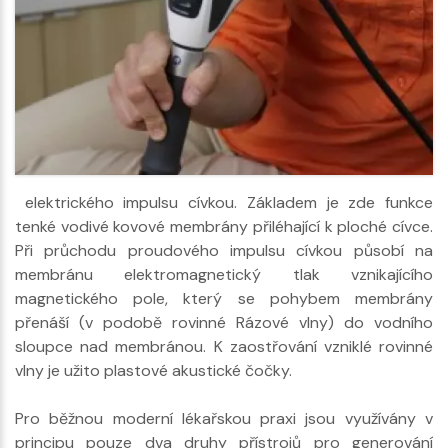
elektrického impulsu cívkou. Základem je zde funkce
tenké vodivé kovové membrány přiléhající k ploché cívce.
Při průchodu proudového impulsu cívkou působí na
membránu elektromagnetický tlak vznikajícího
magnetického pole, který se pohybem membrány
přenáší (v podobě rovinné Rázové vlny) do vodního
sloupce nad membránou. K zaostřování vzniklé rovinné
vlny je užito plastové akustické čočky.
Pro běžnou moderní lékařskou praxi jsou využívány v
principu pouze dva druhy přístrojů pro generování