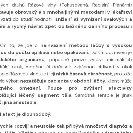
ch druhů Rázové vlny (Fokusovaná, Radiální, Planární)
avuje obrovský a s mnoha jinými metodami v lékařství
 vzatí do studií hodnotili
snížení až vymizení svalových a
nění a rychlý návrat zpět do běžného denního procesu i
ším to, že jde o
neinvazivní metodu léčby s vysokou
co do počtu aplikací nebo opakování.
Dalším pozitivem je
 ve
idského organismu,
případně pouze výskyt minimálních
Nabídka léčby ve
Nabídka léčb
kální otok, modřinu či dočasně zvýšenou citlivost v okolí
FYZIOklinice
FYZIOklinice
pie Rázovou vlnou je i její
nízká časová náročnost
, protože
íc výkon
nezatěžuje pacienta v období léčby
, klient může
zného omezení.
Pouze pro zvýšení efektivity
ěžující léčený segment těla.
Samotná terapie je jinak
či jiná anestezie.
ží
í efekt je dlouhodobý.
Nabídka masáží
Nabídka mas
chle rozvíjí a neustále tak přibývá množství diagnóz a