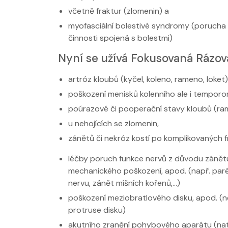
včetně fraktur (zlomenin) a
myofasciální bolestivé syndromy (porucha
činnosti spojená s bolestmi)
Nyní se užívá Fokusovaná Rázová
artróz kloubů (kyčel, koleno, rameno, loket)
poškození menisků kolenního ale i temporo
poúrazové či pooperační stavy kloubů (ramenn
u nehojících se zlomenin,
zánětů či nekróz kostí po komplikovaných f
léčby poruch funkce nervů z důvodu zánět
mechanického poškození, apod. (např. paré
nervu, zánět míšních kořenů,...)
poškození meziobratlového disku, apod. (ne
protruse disku)
akutního zranění pohybového aparátu (nat