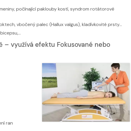
meniny, počínající paklouby kostí, syndrom rotátorové
loktech, vbočený palec (Hallux valgus), kladívkovité prsty…
 bicepsu,…
ě – využívá efektu Fokusované nebo
ení ran