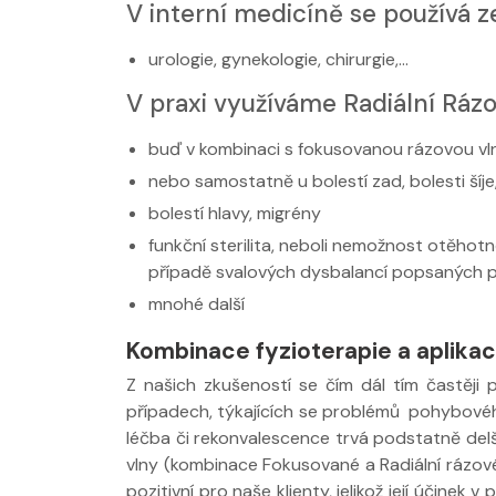
V interní medicíně se používá z
urologie, gynekologie, chirurgie,…
V praxi využíváme Radiální Rázo
buď v kombinaci s fokusovanou rázovou vl
nebo samostatně u bolestí zad, bolesti šíj
bolestí hlavy, migrény
funkční sterilita, neboli nemožnost otěhotn
případě svalových dysbalancí popsaných p
mnohé další
Kombinace fyzioterapie a aplika
Z našich zkušeností se čím dál tím častěji
případech, týkajících se problémů pohybového 
léčba či rekonvalescence trvá podstatně delší
vlny (kombinace Fokusované a Radiální rázové
pozitivní pro naše klienty, jelikož její účinek 