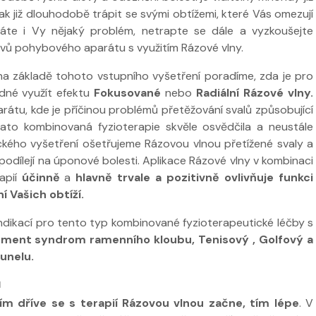
ak již dlouhodobě trápit se svými obtížemi, které Vás omezují
áte i Vy nějaký problém, netrapte se dále a vyzkoušejte
avů pohybového aparátu s využitím Rázové vlny.
a základě tohoto vstupního vyšetření poradíme, zda je pro
dné využít efektu
Fokusované
nebo
Radiální Rázové vlny.
átu, kde je příčinou problémů přetěžování svalů způsobující
ato kombinovaná fyzioterapie skvěle osvědčila a neustále
ckého vyšetření ošetřujeme Rázovou vlnou přetížené svaly a
 podílejí na úponové bolesti. Aplikace Rázové vlny v kombinaci
apií
účinně
a
hlavně trvale a pozitivně ovlivňuje funkci
 Vašich obtíží.
ndikací pro tento typ kombinované fyzioterapeutické léčby s
ment syndrom ramenního kloubu, Tenisový , Golfový a
unelu.
u
ím dříve se s terapií Rázovou vlnou začne, tím lépe
. V