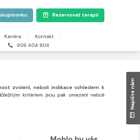
skupinovku
Rezervovat terapii
Kariéra
Kontakt
606 404 804
Napište nám
nost zvolení, neboli indikace vzhledem k
ůležitým kritériem jsou pak omezení neboli
Mohlo by vás