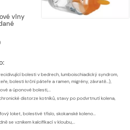
ové vlny
edané
)
o:
ecidivující bolesti v bedrech, lumboischiadický syndrom,
ře, bolesti krční páteře a ramen, migrény, závratě…),
alové a úponové bolesti,…
 chronické distorze kotníků, stavy po podvrtnutí kolena,
fový loket, bolestivé tříslo, skokanské koleno…
dně se vznikem kalcifikací v kloubu,…