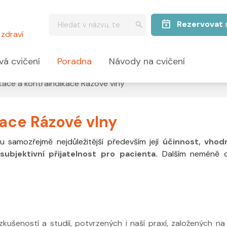
Rezervovat 
zdraví
vá cvičení
Poradna
Návody na cvičení
ikace a kontraindikace Rázové vlny
kace Rázové vlny
u samozřejmě nejdůležitější především její
účinnost, vhod
subjektivní přijatelnost pro pacienta.
Dalším neméně d
ušeností a studií, potvrzených i naší praxí, založených na