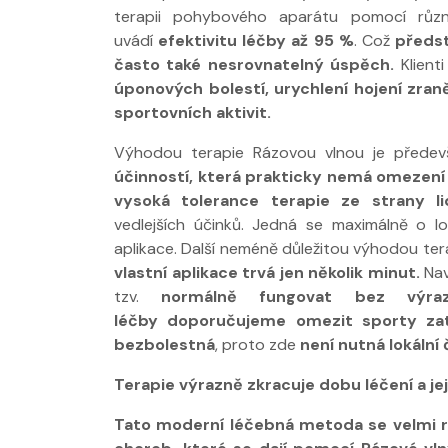
terapii pohybového aparátu pomocí různý
uvádí
efektivitu léčby až 95 %
. Což
předst
často také nesrovnatelný úspěch.
Klienti
úponových bolestí, urychlení hojení zra
sportovních aktivit.
Výhodou terapie Rázovou vlnou je předev
účinností, která prakticky nemá omezení 
Nabídka léčby ve
Nabídka léčby
vysoká tolerance terapie ze strany l
FYZIOklinice
FYZIOklinice
vedlejších účinků. Jedná se maximálně o lo
aplikace. Další neméně důležitou výhodou tera
vlastní aplikace trvá jen několik minut.
Nav
tzv.
normálně fungovat bez výra
léčby doporučujeme omezit sporty zat
bezbolestná
, proto zde
není nutná lokální 
Nabídka masáží
Nabídka masá
Terapie výrazně zkracuje dobu léčení a jej
Tato moderní léčebná metoda se velmi ry