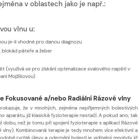
ejména v oblastech jako je např.:
vou vlnu u:
nou je-li vhodné pro danou diagnozu
e, blokád páteře a žeber
ět (využívá se pro získání optimalizace svalového napětí v
aní Mojžíšovou)
ce Fokusované a/nebo Radiální Rázové vlny
 prokazuje, že v mnohých, zejména nepříjemných bolestivých
aparátu, již klasická fyzioterapie nestačí. A pokud ano, tak
 dobu, než je tomu při spojení fyzioterapie s aplikací Rázové
 vlny). Kombinovaná terapie je tedy mnohem více efektivní a
v podobě rychlé úlevy a odeznění bolestí je viditelný mnohdy již