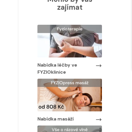
zajímat
Nabídka léčby ve
Nabídka lé
FYZIOklinice
FYZIOklinic
y ve
Nabídka masáží
Nabídka ma
áží