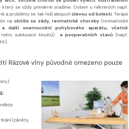
y léčit. Většina chorob se podaří vyléčit odstraněním
o který se vždy primárně snažíme. Ovšem u některých např.
tížné a problémy se tak řeší alespoň
úlevou od bolesti
. Terapii
ším na
obtíže se zády, revmatické choroby
(revmatoidní
a další onemocnění pohybového aparátu, včetně
ce nebo subluxace kloubů)
a pooperačních stavů
(např.
d.).
ití Rázové vlny původně omezeno pouze
niny)
a:
 někdy
tkání (záněty,