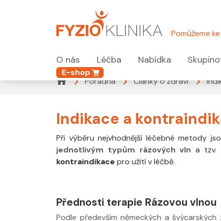
Pomůžeme ke 
O nás
Léčba
Nabídka
Skupino
E-shop
Poradna
Články o zdraví
Ind
Indikace a kontraindi
Při výběru nejvhodnější léčebné metody jso
jednotlivým typům rázových vln
a tzv.
kontraindikace
pro užití v léčbě.
Přednosti terapie Rázovou vlnou
Podle především německých a švýcarských zk