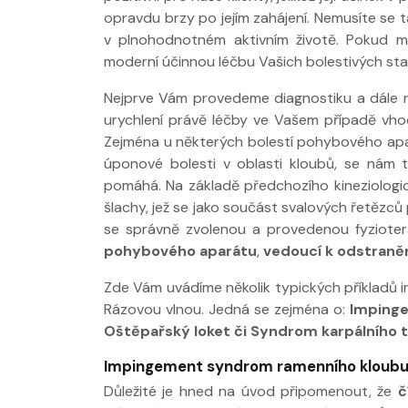
opravdu brzy po jejím zahájení. Nemusíte se t
v plnohodnotném aktivním životě. Pokud m
moderní účinnou léčbu Vašich bolestivých st
Nejprve Vám provedeme diagnostiku a dále n
urychlení právě léčby ve Vašem případě vho
Zejména u některých bolestí pohybového apar
úponové bolesti v oblasti kloubů, se nám t
pomáhá. Na základě předchozího kineziologi
šlachy, jež se jako součást svalových řetězců
se správně zvolenou a provedenou fyzioter
pohybového aparátu
,
vedoucí k odstranění
Zde Vám uvádíme několik typických příkladů i
Rázovou vlnou. Jedná se zejména o:
Impinge
Oštěpařský loket či Syndrom karpálního t
Impingement syndrom ramenního kloub
Důležité je hned na úvod připomenout, že
č