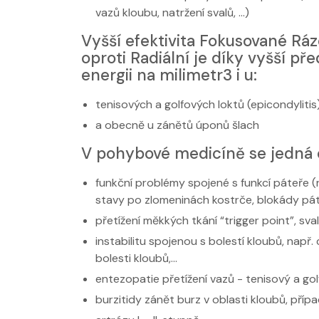
vazů kloubu, natržení svalů, ...)
Vyšší efektivita Fokusované Ráz
oproti Radiální je díky vyšší př
energii na milimetr3 i u:
tenisových a golfových loktů (epicondylitis
a obecně u zánětů úponů šlach
V pohybové medicíně se jedná 
funkční problémy spojené s funkcí páteře (r
stavy po zlomeninách kostrče, blokády páte
přetížení měkkých tkání “trigger point”, sv
instabilitu spojenou s bolestí kloubů, např.
bolesti kloubů,…
entezopatie přetížení vazů - tenisový a gol
burzitidy zánět burz v oblasti kloubů, přípa