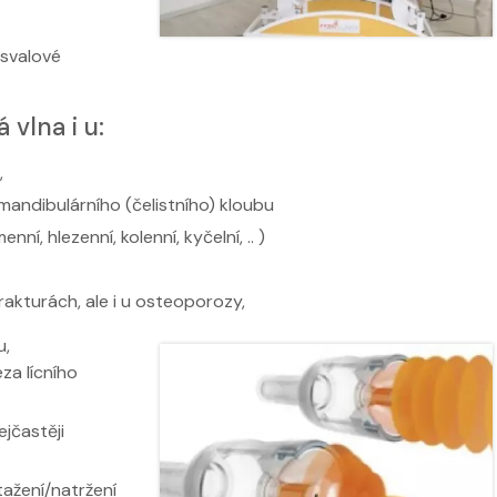
 svalové
 vlna i u:
,
mandibulárního (čelistního) kloubu
í, hlezenní, kolenní, kyčelní, .. )
rakturách, ale i u osteoporozy,
u,
za lícního
jčastěji
ažení/natržení