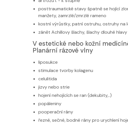
artrózu I. - II. stupně
posttraumatické stavy špatně se hojící zlo
manžety, zamrzlé/zmrzlé rameno
kostní výrůstky, patní ostruhu, ostruhy na 
zánět Achillovy šlachy, šlachy dlouhé hlavy
V estetické nebo kožní medicín
Planární rázové vlny
liposukce
stimulace tvorby kolagenu
celulitida
jizvy nebo strie
hojení nehojících se ran (dekubity,..)
popáleniny
pooperační rány
řezné, sečné, bodné rány pro urychlení hoj