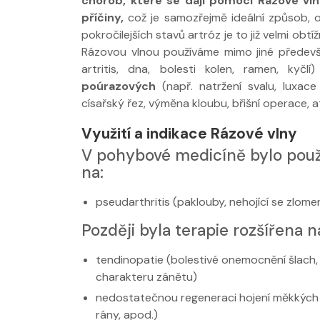
chorob, které se dají pomocí Rázové vln
příčiny,
což je samozřejmě ideální způsob, 
pokročilejších stavů artróz je to již velmi ob
Rázovou vlnou používáme mimo jiné předev
artritis, dna, bolesti kolen, ramen, kyčlí)
poúrazových
(např. natržení svalu, luxa
císařský řez, výměna kloubu, břišní operace, at
Využití a indikace Rázové vlny
V pohybové medicíně bylo použ
na:
pseudarthritis (paklouby, nehojící se zlome
Později byla terapie rozšířena n
tendinopatie (bolestivé onemocnění šlach,
charakteru zánětu)
nedostatečnou regeneraci hojení měkkých 
rány, apod.)