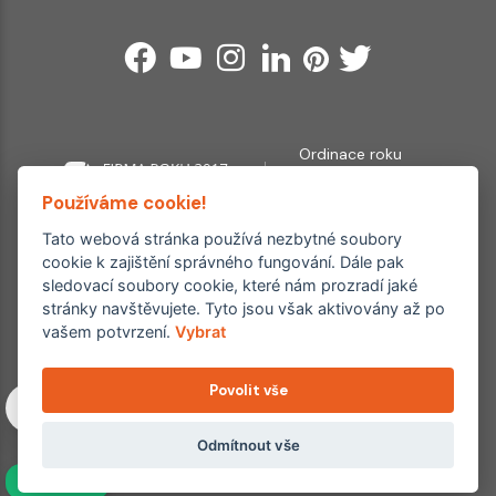
Ordinace roku
Rehabilitační ordinace
2. místo – 2017/2019
Používáme cookie!
3. místo – 2018
Tato webová stránka používá nezbytné soubory
Copyright © 2011–2026 FYZIOklinika s.r.o.
cookie k zajištění správného fungování. Dále pak
Machkova 1642/2, Praha 4, Jižní Město – Chodov
sledovací soubory cookie, které nám prozradí jaké
Všechna práva vyhrazena. Jakékoliv užití obsahu či jeho částí
stránky navštěvujete. Tyto jsou však aktivovány až po
včetně převzetí, šíření či dalšího zpřístupňování článků,
vašem potvrzení.
Vybrat
fotografií, grafiky a videí veřejnosti je bez souhlasu FYZIOklinika
s.r.o. výslovně zakázáno a je trestné.
Povolit vše
Partnerské weby:
Odmítnout vše
hojeni.cz
NAVÍC