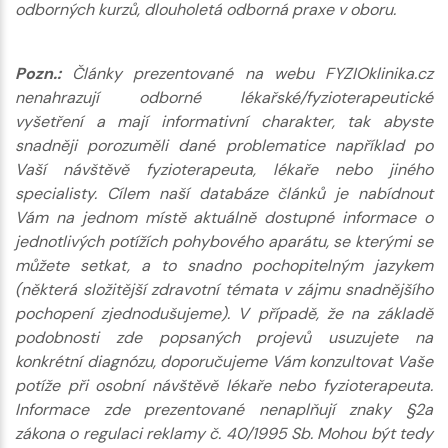
odborných kurzů, dlouholetá odborná praxe v oboru.
Pozn.:
Články prezentované na webu FYZIOklinika.cz
nenahrazují odborné lékařské/fyzioterapeutické
vyšetření a mají informativní charakter, tak abyste
snadněji porozuměli dané problematice například po
Vaší návštěvě fyzioterapeuta, lékaře nebo jiného
specialisty. Cílem naší databáze článků je nabídnout
Vám na jednom místě aktuálně dostupné informace o
jednotlivých potížích pohybového aparátu, se kterými se
můžete setkat, a to snadno pochopitelným jazykem
(některá složitější zdravotní témata v zájmu snadnějšího
pochopení zjednodušujeme). V případě, že na základě
podobnosti zde popsaných projevů usuzujete na
konkrétní diagnózu, doporučujeme Vám konzultovat Vaše
potíže při osobní návštěvě lékaře nebo fyzioterapeuta.
Informace zde prezentované nenaplňují znaky §2a
zákona o regulaci reklamy č. 40/1995 Sb. Mohou být tedy