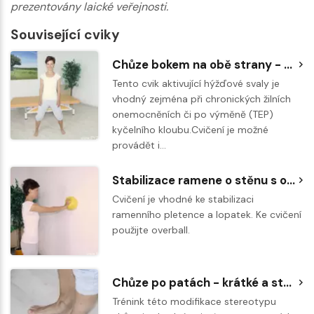
prezentovány laické veřejnosti.
Související cviky
Chůze bokem na obě strany - představa překroku nízké překážky
Tento cvik aktivující hýžďové svaly je
vhodný zejména při chronických žilních
onemocněních či po výměně (TEP)
kyčelního kloubu.Cvičení je možné
provádět i…
Stabilizace ramene o stěnu s overballem
Cvičení je vhodné ke stabilizaci
ramenního pletence a lopatek. Ke cvičení
použijte overball.
Chůze po patách - krátké a stabilní kroky
Trénink této modifikace stereotypu