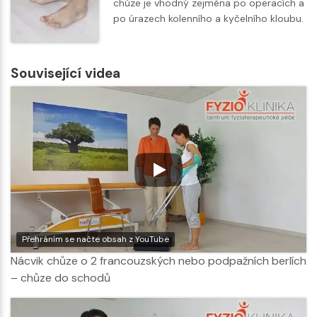
chůze je vhodný zejména po operacích a
po úrazech kolenního a kyčelního kloubu.
Související videa
Přehráním se načte obsah z YouTube
Nácvik chůze o 2 francouzských nebo podpažních berlích
– chůze do schodů