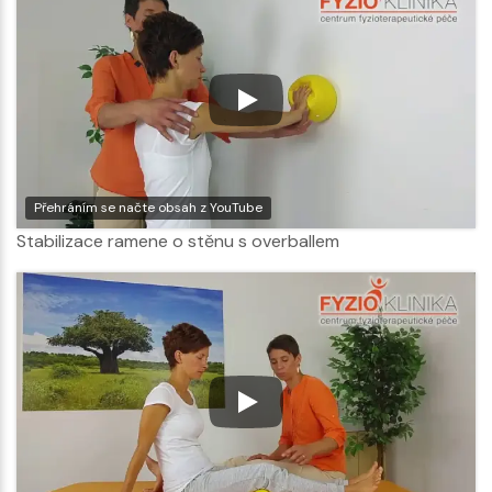
Přehráním se načte obsah z YouTube
Stabilizace ramene o stěnu s overballem