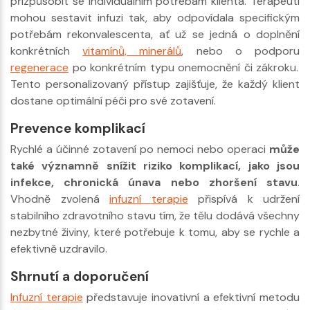
přizpůsobit se individuálním potřebám klienta. Terapeuti
mohou sestavit infuzi tak, aby odpovídala specifickým
potřebám rekonvalescenta, ať už se jedná o doplnění
konkrétních
vitamínů, minerálů
, nebo o podporu
regenerace
po konkrétním typu onemocnění či zákroku.
Tento personalizovaný přístup zajišťuje, že každý klient
dostane optimální péči pro své zotavení.
Prevence komplikací
Rychlé a účinné zotavení po nemoci nebo operaci
může
také významně snížit riziko komplikací, jako jsou
infekce, chronická únava nebo zhoršení stavu
.
Vhodně zvolená
infuzní terapie
přispívá k udržení
stabilního zdravotního stavu tím, že tělu dodává všechny
nezbytné živiny, které potřebuje k tomu, aby se rychle a
efektivně uzdravilo.
Shrnutí a doporučení
Infuzní terapie
představuje inovativní a efektivní metodu