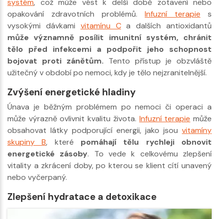
systém
, což může vést k delší době zotavení nebo
opakování zdravotních problémů.
Infuzní terapie
s
vysokými dávkami
vitamínu C
a dalších antioxidantů
může významně posílit imunitní systém, chránit
tělo před infekcemi a podpořit jeho schopnost
bojovat proti zánětům.
Tento přístup je obzvláště
užitečný v období po nemoci, kdy je tělo nejzranitelnější.
Zvýšení energetické hladiny
Únava je běžným problémem po nemoci či operaci a
může výrazně ovlivnit kvalitu života.
Infuzní terapie
může
obsahovat látky podporující energii, jako jsou
vitamíny
skupiny B
, které
pomáhají tělu rychleji obnovit
energetické zásoby
. To vede k celkovému zlepšení
vitality a zkrácení doby, po kterou se klient cítí unavený
nebo vyčerpaný.
Zlepšení hydratace a detoxikace