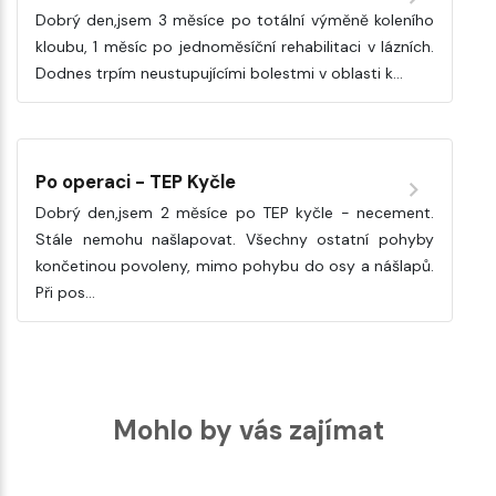
Dobrý den,jsem 3 měsíce po totální výměně koleního
kloubu, 1 měsíc po jednoměsíční rehabilitaci v lázních.
Dodnes trpím neustupujícími bolestmi v oblasti k…
Po operaci - TEP Kyčle
Dobrý den,jsem 2 měsíce po TEP kyčle - necement.
Stále nemohu našlapovat. Všechny ostatní pohyby
končetinou povoleny, mimo pohybu do osy a nášlapů.
Při pos…
Mohlo by vás zajímat