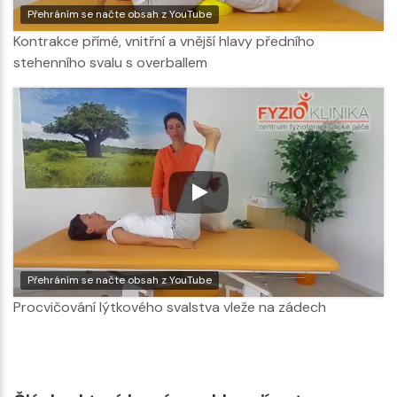
Přehráním se načte obsah z YouTube
Kontrakce přímé, vnitřní a vnější hlavy předního
stehenního svalu s overballem
Přehráním se načte obsah z YouTube
Procvičování lýtkového svalstva vleže na zádech