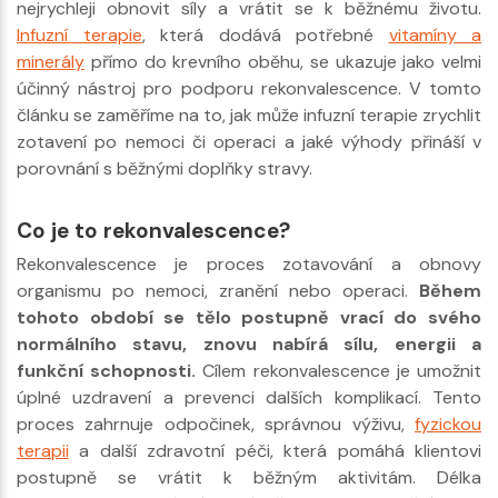
nejrychleji obnovit síly a vrátit se k běžnému životu.
Infuzní terapie
, která dodává potřebné
vitamíny a
minerály
přímo do krevního oběhu, se ukazuje jako velmi
účinný nástroj pro podporu rekonvalescence. V tomto
článku se zaměříme na to, jak může infuzní terapie zrychlit
zotavení po nemoci či operaci a jaké výhody přináší v
porovnání s běžnými doplňky stravy.
Co je to rekonvalescence?
Rekonvalescence je proces zotavování a obnovy
organismu po nemoci, zranění nebo operaci.
Během
tohoto období se tělo postupně vrací do svého
normálního stavu, znovu nabírá sílu, energii a
funkční schopnosti.
Cílem rekonvalescence je umožnit
úplné uzdravení a prevenci dalších komplikací. Tento
proces zahrnuje odpočinek, správnou výživu,
fyzickou
terapii
a další zdravotní péči, která pomáhá klientovi
postupně se vrátit k běžným aktivitám. Délka