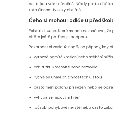
pastelkou velmi náročná. Někdy proto dítě kre
tato činnost fyzicky obtížná.
Čeho si mohou rodiče u předškol
Nabídka masáží
Nabídka masá
Existují situace, které mohou naznačovat, ž
dítěte ještě potřebuje podporu.
Pozornost si zaslouží například případy, kdy dí
výrazně odmítá kreslení nebo stříhání nůž
drží tužku křečovitě nebo nezvykle
rychle se unaví při činnostech u stolu
často mění polohu při sezení nebo se opírá
vyhýbá se míčovým hrám
působí pohybově nejistě nebo často zak