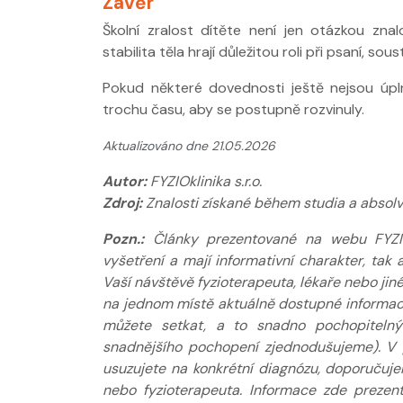
Závěr
Školní zralost dítěte není jen otázkou zna
stabilita těla hrají důležitou roli při psaní, so
Pokud některé dovednosti ještě nejsou úpl
trochu času, aby se postupně rozvinuly.
Aktualizováno dne 21.05.2026
Autor:
FYZIOklinika s.r.o.
Zdroj:
Znalosti získané během studia a absol
Pozn.:
Články prezentované na webu FYZIOkl
vyšetření a mají informativní charakter, ta
Vaší návštěvě fyzioterapeuta, lékaře nebo jin
na jednom místě aktuálně dostupné informace
můžete setkat, a to snadno pochopitelný
snadnějšího pochopení zjednodušujeme). V 
usuzujete na konkrétní diagnózu, doporučuj
nebo fyzioterapeuta. Informace zde prezen