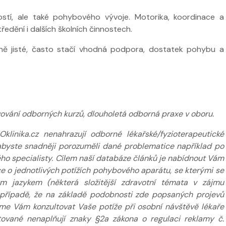
lostí, ale také pohybového vývoje. Motorika, koordinace a
ustředění i dalších školních činnostech.
ně jisté, často stačí vhodná podpora, dostatek pohybu a
vování odborných kurzů, dlouholetá odborná praxe v oboru.
inika.cz nenahrazují odborné lékařské/fyzioterapeutické
k abyste snadněji porozuměli dané problematice například po
ého specialisty. Cílem naší databáze článků je nabídnout Vám
 o jednotlivých potížích pohybového aparátu, se kterými se
m jazykem (některá složitější zdravotní témata v zájmu
případě, že na základě podobnosti zde popsaných projevů
eme Vám konzultovat Vaše potíže při osobní návštěvě lékaře
tované nenaplňují znaky §2a zákona o regulaci reklamy č.