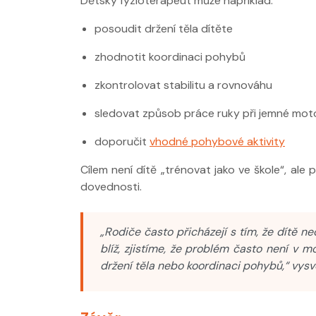
Dětský fyzioterapeut může například:
posoudit držení těla dítěte
zhodnotit koordinaci pohybů
zkontrolovat stabilitu a rovnováhu
sledovat způsob práce ruky při jemné mot
doporučit
vhodné pohybové aktivity
Cílem není dítě „trénovat jako ve škole“, ale
dovednosti.
„Rodiče často přicházejí s tím, že dítě 
blíž, zjistíme, že problém často není v m
držení těla nebo koordinaci pohybů,“ vysv