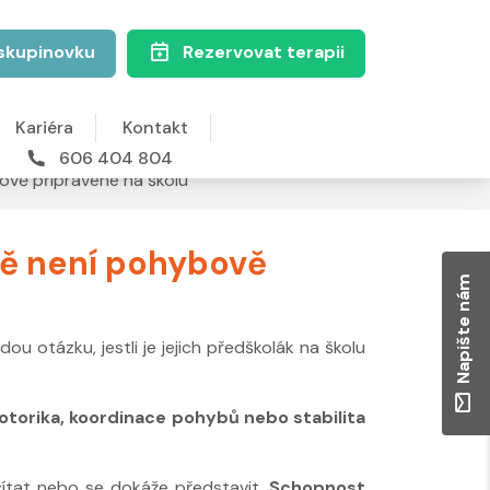
skupinovku
Rezervovat terapii
Kariéra
Kontakt
606 404 804
ově připravené na školu
tě není pohybově
Napište nám
u otázku, jestli je jejich předškolák na školu
torika, koordinace pohybů nebo stabilita
čítat nebo se dokáže představit.
Schopnost