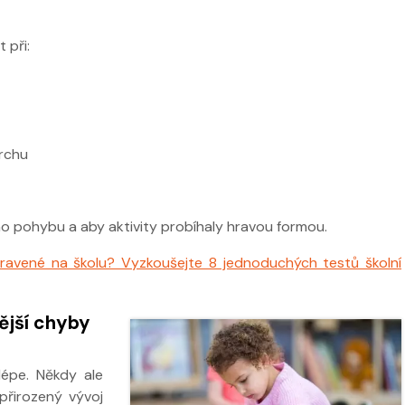
 při:
vrchu
ho pohybu a aby aktivity probíhaly hravou formou.
ipravené na školu? Vyzkoušejte 8 jednoduchých testů školní
ější chyby
jlépe. Někdy ale
přirozený vývoj