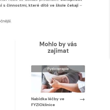
í s činnostmi, které dítě ve škole čekají
–
čnější.
Mohlo by vás
zajímat
Nabídka léčby ve
Nabídka lé
FYZIOklinice
FYZIOklinic
y ve