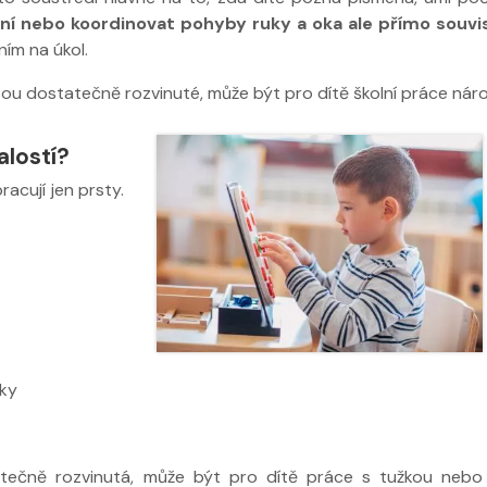
zení nebo koordinovat pohyby ruky a oka ale přímo souvis
ím na úkol.
ou dostatečně rozvinuté, může být pro dítě školní práce náro
alostí?
racují jen prsty.
uky
 ve
Nabídka léčby ve
Nabídka léčb
FYZIOklinice
FYZIOklinice
atečně rozvinutá, může být pro dítě práce s tužkou nebo