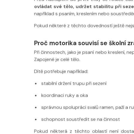
ovládat své tělo, udržet stabilitu při se
například s psaním, kreslením nebo soustředěn
Pokud některé z těchto dovedností ještě nejs
Proč motorika souvisí se školní zr
Při činnostech, jako je psaní nebo kreslení, nep
Zapojené je celé tělo.
Dítě potřebuje například:
stabilní držení trupu při sezení
koordinaci ruky a oka
správnou spolupráci svalů ramen, paží a r
Nabídka léčby ve
Nabídka léčby
FYZIOklinice
FYZIOklinice
schopnost soustředit se na činnost
Pokud některá z těchto oblastí není dost