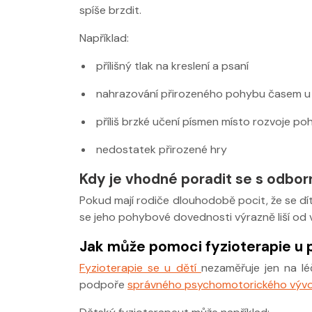
spíše brzdit.
Například:
přílišný tlak na kreslení a psaní
nahrazování přirozeného pohybu časem 
příliš brzké učení písmen místo rozvoje p
nedostatek přirozené hry
Kdy je vhodné poradit se s odbo
Pokud mají rodiče dlouhodobě pocit, že se d
se jeho pohybové dovednosti výrazně liší od 
Jak může pomoci fyzioterapie u 
Fyzioterapie se u dětí
nezaměřuje jen na lé
podpoře
správného psychomotorického vývo