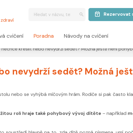
Rezervovat 
zdraví
vá cvičení
Poradna
Návody na cvičení
ě nechce kreslit nebo nevydrží sedět? Možná ještě není pohyb
ebo nevydrží sedět? Možná ješ
stolu nebo se vyhýbá míčovým hrám. Rodiče si pak často klado
žitou roli hraje také pohybový vývoj dítěte
– například
mo
to soustředí hlavně na to, zda dítě pozná písmena, umí po