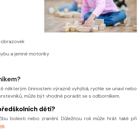
u obrazovek
ohybu a jemné motoriky
rníkem?
ítě některým činnostem výrazně vyhýbá, rychle se unaví nebo
vrstevníků, může být vhodné poradit se s odborníkem.
předškolních dětí?
čbu bolesti nebo zranění. Důležitou roli může hrát také při
je
.