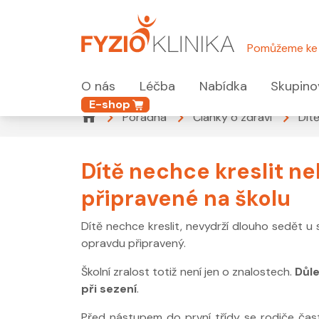
Pomůžeme ke 
O nás
Léčba
Nabídka
Skupino
E-shop
Poradna
Články o zdraví
Dít
Dítě nechce kreslit n
připravené na školu
Dítě nechce kreslit, nevydrží dlouho sedět u 
opravdu připravený.
Školní zralost totiž není jen o znalostech.
Důle
při sezení
.
Před nástupem do první třídy se rodiče čas