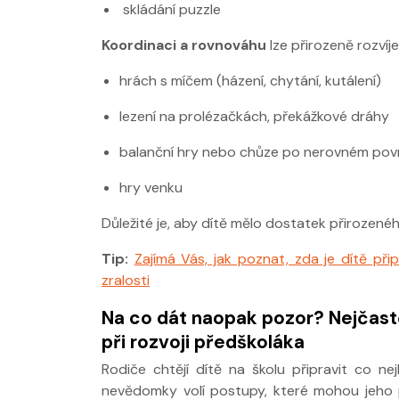
skládání puzzle
Koordinaci a rovnováhu
lze přirozeně rozvíjet
hrách s míčem (házení, chytání, kutálení)
lezení na prolézačkách, překážkové dráhy
balanční hry nebo chůze po nerovném po
hry venku
Důležité je, aby dítě mělo dostatek přirozené
Tip:
Zajímá Vás, jak poznat, zda je dítě př
zralosti
Na co dát naopak pozor? Nejčast
při rozvoji předškoláka
Rodiče chtějí dítě na školu připravit co ne
nevědomky volí postupy, které mohou jeho 