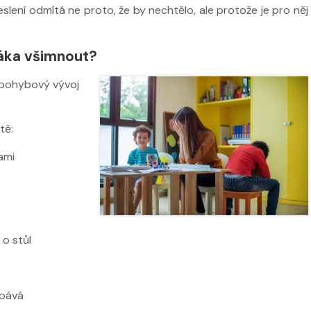
slení odmítá ne proto, že by nechtělo, ale protože je pro něj
áka všimnout?
ží
e pohybový vývoj
Nabídka masáží
Nabídka mas
tě:
kami
 o stůl
opává